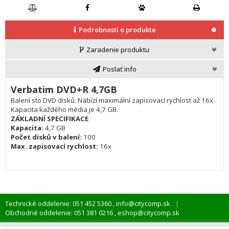
Podrobnosti o produkte
Zaradenie produktu
Poslať info
Verbatim DVD+R 4,7GB
Balení sto DVD disků. Nabízí maximální zapisovací rychlost až 16x.
Kapacita každého média je 4,7 GB.
ZÁKLADNÍ SPECIFIKACE
Kapacita:
4,7 GB
Počet disků v balení:
100
Max. zapisovací rychlost:
16x
Technické oddelenie: 051 452 5360
info@citycomp.sk
,
Obchodné oddelenie: 051 381 0216
eshop@citycomp.sk
,