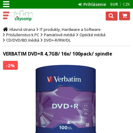
Prihlásenie
EUR
CZK
Hlavná strana
IT produkty, Hardware a Software
Príslušenstvo k PC
Pamäťové médiá
Optické médiá
CD/DVD/BD médiá
DVD+-R/RW/DL
VERBATIM DVD+R 4,7GB/ 16x/ 100pack/ spindle
-2%