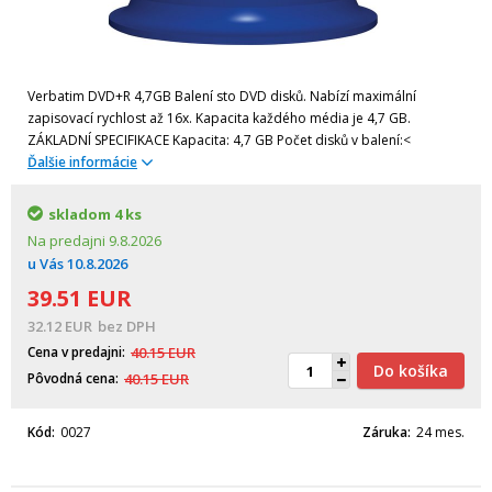
Verbatim DVD+R 4,7GB Balení sto DVD disků. Nabízí maximální
zapisovací rychlost až 16x. Kapacita každého média je 4,7 GB.
ZÁKLADNÍ SPECIFIKACE Kapacita: 4,7 GB Počet disků v balení:<
Ďalšie informácie
skladom
4 ks
Na predajni
9.8.2026
u Vás
10.8.2026
39.51
EUR
32.12
EUR
bez DPH
Cena v predajni
40.15
EUR
Do košíka
Pôvodná cena
40.15
EUR
Kód
0027
Záruka
24 mes.