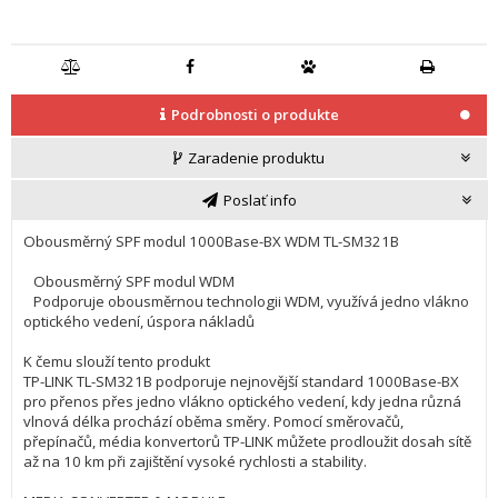
Podrobnosti o produkte
Zaradenie produktu
Poslať info
Obousměrný SPF modul 1000Base-BX WDM TL-SM321B
Obousměrný SPF modul WDM
Podporuje obousměrnou technologii WDM, využívá jedno vlákno
optického vedení, úspora nákladů
K čemu slouží tento produkt
TP-LINK TL-SM321B podporuje nejnovější standard 1000Base-BX
pro přenos přes jedno vlákno optického vedení, kdy jedna různá
vlnová délka prochází oběma směry. Pomocí směrovačů,
přepínačů, média konvertorů TP-LINK můžete prodloužit dosah sítě
až na 10 km při zajištění vysoké rychlosti a stability.