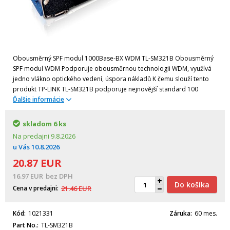
Obousměrný SPF modul 1000Base-BX WDM TL-SM321B Obousměrný
SPF modul WDM Podporuje obousměrnou technologii WDM, využívá
jedno vlákno optického vedení, úspora nákladů K čemu slouží tento
produkt TP-LINK TL-SM321B podporuje nejnovější standard 100
Ďalšie informácie
skladom
6 ks
Na predajni
9.8.2026
u Vás
10.8.2026
20.87
EUR
16.97
EUR
bez DPH
Do košíka
Cena v predajni
21.46
EUR
Kód
1021331
Záruka
60 mes.
Part No.
TL-SM321B