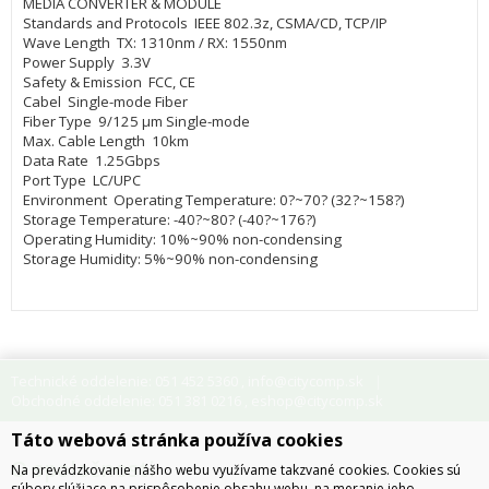
MEDIA CONVERTER & MODULE
Standards and Protocols IEEE 802.3z, CSMA/CD, TCP/IP
Wave Length TX: 1310nm / RX: 1550nm
Power Supply 3.3V
Safety & Emission FCC, CE
Cabel Single-mode Fiber
Fiber Type 9/125 µm Single-mode
Max. Cable Length 10km
Data Rate 1.25Gbps
Port Type LC/UPC
Environment Operating Temperature: 0?~70? (32?~158?)
Storage Temperature: -40?~80? (-40?~176?)
Operating Humidity: 10%~90% non-condensing
Storage Humidity: 5%~90% non-condensing
Technické oddelenie: 051 452 5360
info@citycomp.sk
,
Obchodné oddelenie: 051 381 0216
eshop@citycomp.sk
,
Táto webová stránka používa cookies
O spoločnosti
Na prevádzkovanie nášho webu využívame takzvané cookies. Cookies sú
súbory slúžiace na prispôsobenie obsahu webu, na meranie jeho