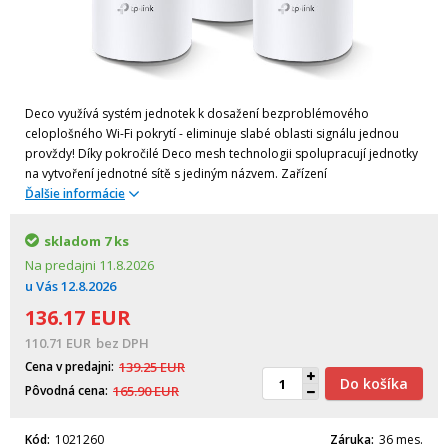
Deco využívá systém jednotek k dosažení bezproblémového
celoplošného Wi-Fi pokrytí - eliminuje slabé oblasti signálu jednou
provždy! Díky pokročilé Deco mesh technologii spolupracují jednotky
na vytvoření jednotné sítě s jediným názvem. Zařízení
Ďalšie informácie
skladom
7 ks
Na predajni
11.8.2026
u Vás
12.8.2026
136.17
EUR
110.71
EUR
bez DPH
Cena v predajni
139.25
EUR
Do košíka
Pôvodná cena
165.90
EUR
Kód
1021260
Záruka
36 mes.