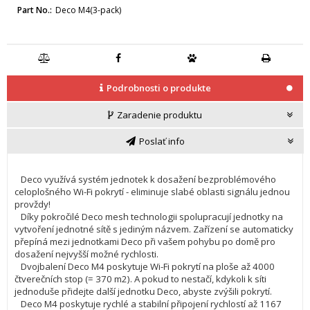
Part No.
Deco M4(3-pack)
Podrobnosti o produkte
Zaradenie produktu
Poslať info
Deco využívá systém jednotek k dosažení bezproblémového
celoplošného Wi-Fi pokrytí - eliminuje slabé oblasti signálu jednou
provždy!
Díky pokročilé Deco mesh technologii spolupracují jednotky na
vytvoření jednotné sítě s jediným názvem. Zařízení se automaticky
přepíná mezi jednotkami Deco při vašem pohybu po domě pro
dosažení nejvyšší možné rychlosti.
Dvojbalení Deco M4 poskytuje Wi-Fi pokrytí na ploše až 4000
čtverečních stop (= 370 m2). A pokud to nestačí, kdykoli k síti
jednoduše přidejte další jednotku Deco, abyste zvýšili pokrytí.
Deco M4 poskytuje rychlé a stabilní připojení rychlostí až 1167