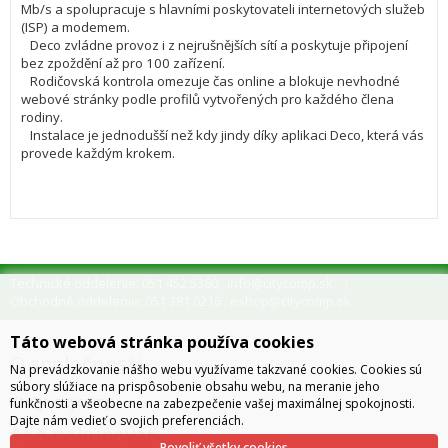
Mb/s a spolupracuje s hlavními poskytovateli internetových služeb
(ISP) a modemem.
Deco zvládne provoz i z nejrušnějších sítí a poskytuje připojení
bez zpoždění až pro 100 zařízení.
Rodičovská kontrola omezuje čas online a blokuje nevhodné
webové stránky podle profilů vytvořených pro každého člena
rodiny.
Instalace je jednodušší než kdy jindy díky aplikaci Deco, která vás
provede každým krokem.
Technické oddelenie: 051 452 5360
info@citycomp.sk
,
Obchodné oddelenie: 051 381 0216
eshop@citycomp.sk
,
Táto webová stránka používa cookies
O spoločnosti
Na prevádzkovanie nášho webu využívame takzvané cookies. Cookies sú
súbory slúžiace na prispôsobenie obsahu webu, na meranie jeho
Kto je citycomp
funkčnosti a všeobecne na zabezpečenie vašej maximálnej spokojnosti.
Dajte nám vedieť o svojich preferenciách.
Ako nakupovať
Povoliť všetky cookies