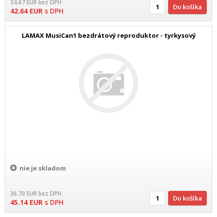
34.67
EUR
bez DPH
Do košíka
42.64
EUR
s DPH
LAMAX MusiCan1 bezdrátový reproduktor - tyrkysový
nie je skladom
36.70
EUR
bez DPH
Do košíka
45.14
EUR
s DPH