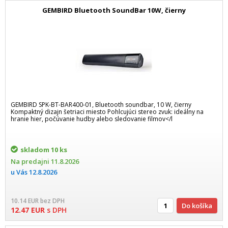
GEMBIRD Bluetooth SoundBar 10W, čierny
GEMBIRD SPK-BT-BAR400-01, Bluetooth soundbar, 10 W, čierny
Kompaktný dizajn šetriaci miesto Pohlcujúci stereo zvuk: ideálny na
hranie hier, počúvanie hudby alebo sledovanie filmov</l
skladom
10 ks
Na predajni
11.8.2026
u Vás
12.8.2026
10.14
EUR
bez DPH
Do košíka
12.47
EUR
s DPH