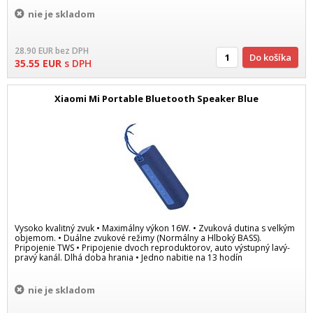
nie je skladom
28.90
EUR
bez DPH
Do košíka
35.55
EUR
s DPH
Xiaomi Mi Portable Bluetooth Speaker Blue
Vysoko kvalitný zvuk • Maximálny výkon 16W. • Zvuková dutina s velkým
objemom. • Duálne zvukové režimy (Normálny a Hlboký BASS).
Pripojenie TWS • Pripojenie dvoch reproduktorov, auto výstupný lavý-
pravý kanál. Dlhá doba hrania • Jedno nabitie na 13 hodín
nie je skladom