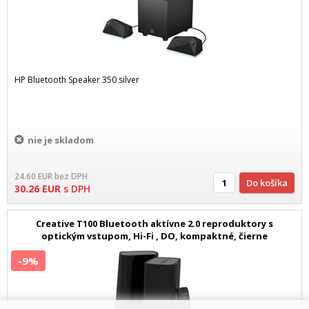
HP Bluetooth Speaker 350 silver
nie je skladom
24.60
EUR
bez DPH
Do košíka
30.26
EUR
s DPH
Creative T100 Bluetooth aktívne 2.0 reproduktory s
optickým vstupom, Hi-Fi , DO, kompaktné, čierne
-9%