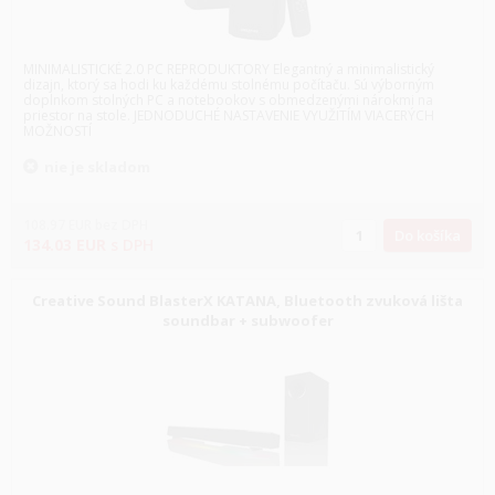
MINIMALISTICKÉ 2.0 PC REPRODUKTORY Elegantný a minimalistický
dizajn, ktorý sa hodi ku každému stolnému počítaču. Sú výborným
doplnkom stolných PC a notebookov s obmedzenými nárokmi na
priestor na stole. JEDNODUCHÉ NASTAVENIE VYUŽITÍM VIACERÝCH
MOŽNOSTÍ
nie je skladom
108.97
EUR
bez DPH
Do košíka
134.03
EUR
s DPH
Creative Sound BlasterX KATANA, Bluetooth zvuková lišta
soundbar + subwoofer