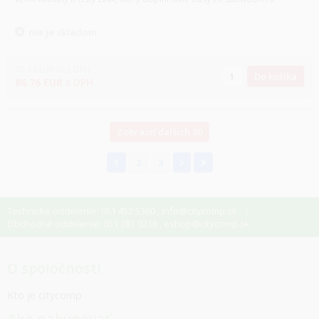
nie je skladom
70.54
EUR
bez DPH
Do košíka
86.76
EUR
s DPH
Zobraziť ďalších 20
1
2
3
Technické oddelenie: 051 452 5360
info@citycomp.sk
,
Obchodné oddelenie: 051 381 0216
eshop@citycomp.sk
,
O spoločnosti
Kto je citycomp
Ako nakupovať