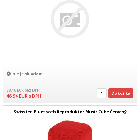
nie je skladom
38.16
EUR
bez DPH
Do košíka
46.94
EUR
s DPH
Swissten Bluetooth Reproduktor Music Cube Červený