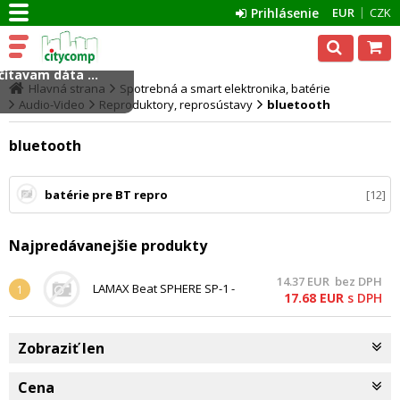
Prihlásenie
EUR
CZK
ítavam dáta ...
Hlavná strana
Spotrebná a smart elektronika, batérie
Audio-Video
Reproduktory, reprosústavy
bluetooth
bluetooth
batérie pre BT repro
12
Najpredávanejšie produkty
14.37
EUR
bez DPH
LAMAX Beat SPHERE SP-1 -
1
17.68
EUR
s DPH
bluetooth reproduktor
Zobraziť len
Cena