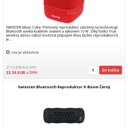
SWISSTEN Music Cube; Přenosný reproduktor založený na technologii
Bluetooth vyniká kvalitním zvukem a výkonem 10 W . Díky funkci True
wireless stereo nabízí možnost připojení dvou těchto reproduktorů k
je...
nie je skladom
27.12
EUR
bez DPH
Do košíka
33.36
EUR
s DPH
Swissten Bluetooth Reproduktor X-Boom Černý