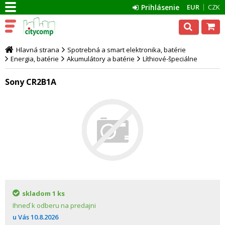
Prihlásenie
EUR
CZK
Hlavná strana
Spotrebná a smart elektronika, batérie
Energia, batérie
Akumulátory a batérie
Líthiové-špeciálne
Sony CR2B1A
skladom
1 ks
Ihneď k odberu na predajni
u Vás
10.8.2026