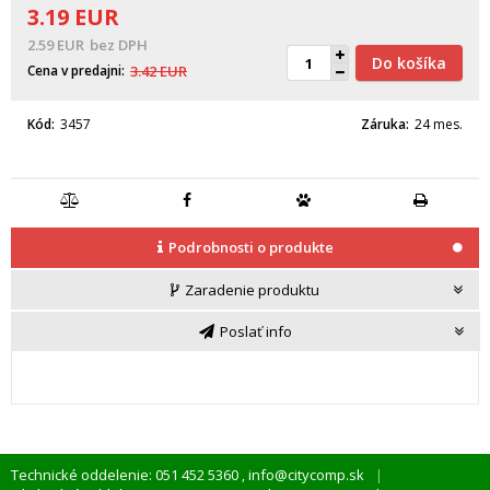
3.19
EUR
2.59
EUR
bez DPH
Do košíka
Cena v predajni
3.42
EUR
Kód
3457
Záruka
24 mes.
Podrobnosti o produkte
Zaradenie produktu
Poslať info
Technické oddelenie: 051 452 5360
info@citycomp.sk
,