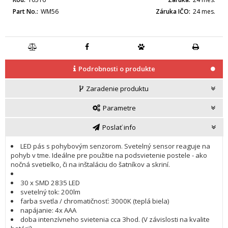
Part No.
WM56
Záruka IČO
24 mes.
Podrobnosti o produkte
Zaradenie produktu
Parametre
Poslať info
LED pás s pohybovým senzorom. Svetelný sensor reaguje na
pohyb v tme. Ideálne pre použitie na podsvietenie postele - ako
nočná svetielko, či na inštaláciu do šatníkov a skriní.
30 x SMD 2835 LED
svetelný tok: 200lm
farba svetla / chromatičnosť: 3000K (teplá biela)
napájanie: 4x AAA
doba intenzívneho svietenia cca 3hod. (V závislosti na kvalite