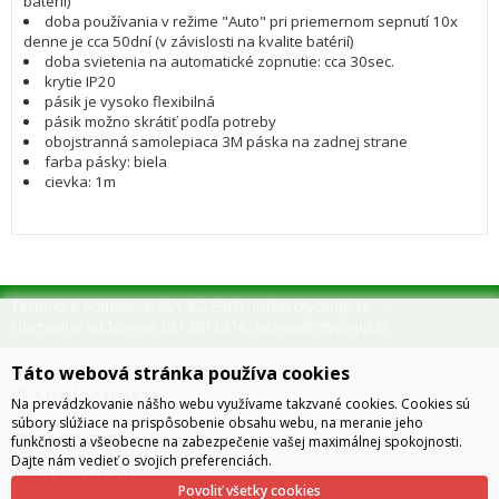
batérií)
doba používania v režime "Auto" pri priemernom sepnutí 10x
denne je cca 50dní (v závislosti na kvalite batérií)
doba svietenia na automatické zopnutie: cca 30sec.
krytie IP20
pásik je vysoko flexibilná
pásik možno skrátiť podľa potreby
obojstranná samolepiaca 3M páska na zadnej strane
farba pásky: biela
cievka: 1m
Technické oddelenie: 051 452 5360
info@citycomp.sk
,
Obchodné oddelenie: 051 381 0216
eshop@citycomp.sk
,
Táto webová stránka používa cookies
O spoločnosti
Na prevádzkovanie nášho webu využívame takzvané cookies. Cookies sú
súbory slúžiace na prispôsobenie obsahu webu, na meranie jeho
Kto je citycomp
funkčnosti a všeobecne na zabezpečenie vašej maximálnej spokojnosti.
Dajte nám vedieť o svojich preferenciách.
Ako nakupovať
Povoliť všetky cookies