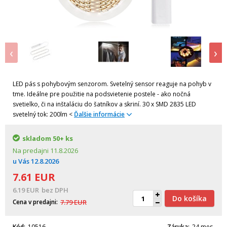
‹
›
LED pás s pohybovým senzorom. Svetelný sensor reaguje na pohyb v
tme. Ideálne pre použitie na podsvietenie postele - ako nočná
svetielko, či na inštaláciu do šatníkov a skriní. 30 x SMD 2835 LED
svetelný tok: 200lm <
Ďalšie informácie
skladom
50+ ks
Na predajni
11.8.2026
u Vás
12.8.2026
7.61
EUR
6.19
EUR
bez DPH
Do košíka
Cena v predajni
7.79
EUR
Kód
10516
Záruka
24 mes.