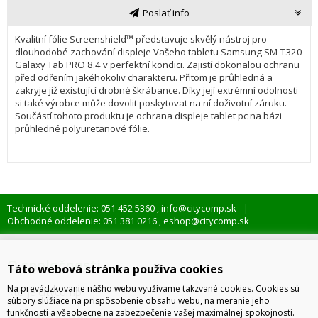
Poslať info
Kvalitní fólie Screenshield™ představuje skvělý nástroj pro 
dlouhodobé zachování displeje Vašeho tabletu Samsung SM-T320 
Galaxy Tab PRO 8.4 v perfektní kondici. Zajistí dokonalou ochranu 
před odřením jakéhokoliv charakteru. Přitom je průhledná a 
zakryje již existující drobné škrábance. Díky její extrémní odolnosti 
si také výrobce může dovolit poskytovat na ní doživotní záruku.  
Součástí tohoto produktu je ochrana displeje tablet pc na bázi 
průhledné polyuretanové fólie.
Technické oddelenie: 051 452 5360
info@citycomp.sk
,
Obchodné oddelenie: 051 381 0216
eshop@citycomp.sk
,
O spoločnosti
Táto webová stránka používa cookies
Na prevádzkovanie nášho webu využívame takzvané cookies. Cookies sú
Kto je citycomp
súbory slúžiace na prispôsobenie obsahu webu, na meranie jeho
Ako nakupovať
funkčnosti a všeobecne na zabezpečenie vašej maximálnej spokojnosti.