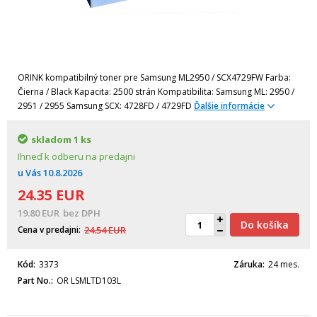
ORINK kompatibilný toner pre Samsung ML2950 / SCX4729FW Farba:
Čierna / Black Kapacita: 2500 strán Kompatibilita: Samsung ML: 2950 /
2951 / 2955 Samsung SCX: 4728FD / 4729FD
Ďalšie informácie
skladom
1 ks
Ihneď k odberu na predajni
u Vás
10.8.2026
24.35
EUR
19.80
EUR
bez DPH
Do košíka
Cena v predajni
24.54
EUR
Kód
3373
Záruka
24 mes.
Part No.
OR LSMLTD103L