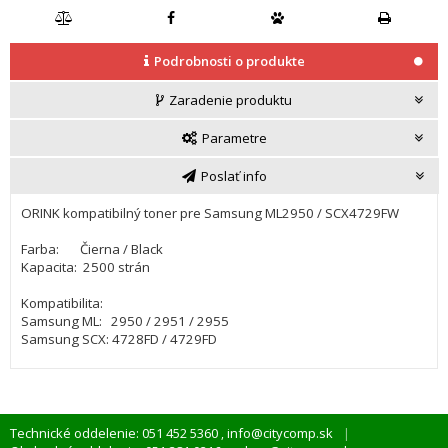
Podrobnosti o produkte
Zaradenie produktu
Parametre
Poslať info
ORINK kompatibilný toner pre Samsung ML2950 / SCX4729FW
Farba: Čierna / Black
Kapacita: 2500 strán
Kompatibilita:
Samsung ML: 2950 / 2951 / 2955
Samsung SCX: 4728FD / 4729FD
Technické oddelenie: 051 452 5360
info@citycomp.sk
,