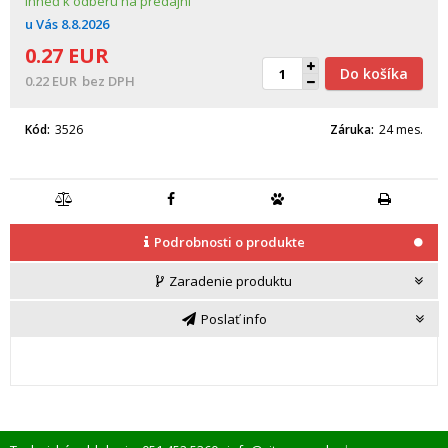
Ihneď k odberu na predajni
u Vás
8.8.2026
0.27
EUR
Do košíka
0.22
EUR
bez DPH
Kód
3526
Záruka
24 mes.
Podrobnosti o produkte
Zaradenie produktu
Poslať info