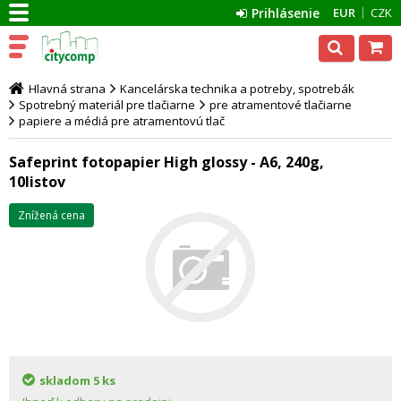
Prihlásenie
EUR
CZK
Hlavná strana
Kancelárska technika a potreby, spotrebák
Spotrebný materiál pre tlačiarne
pre atramentové tlačiarne
papiere a médiá pre atramentovú tlač
Safeprint fotopapier High glossy - A6, 240g,
10listov
Znížená cena
skladom
5 ks