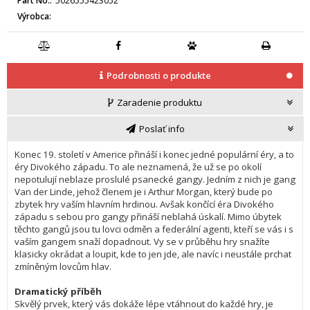
Part No.
5026555423052
Výrobca
Podrobnosti o produkte
Zaradenie produktu
Poslať info
Konec 19. století v Americe přináší i konec jedné populární éry, a to 
éry Divokého západu. To ale neznamená, že už se po okolí 
nepotulují neblaze proslulé psanecké gangy. Jedním z nich je gang 
Van der Linde, jehož členem je i Arthur Morgan, který bude po 
zbytek hry vaším hlavním hrdinou. Avšak končící éra Divokého 
západu s sebou pro gangy přináší neblahá úskalí. Mimo úbytek 
těchto gangů jsou tu lovci odměn a federální agenti, kteří se vás i s 
vaším gangem snaží dopadnout. Vy se v průběhu hry snažíte 
klasicky okrádat a loupit, kde to jen jde, ale navíc i neustále prchat 
zmíněným lovcům hlav.

Dramatický příběh
Skvělý prvek, který vás dokáže lépe vtáhnout do každé hry, je 