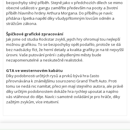
bezpochyby silný příběh. Stejně jako v předchozích dílech se mimo 
obecné události v gangu zaměříte především na pocity a životní 
příběh hlavního hrdiny Arthura Morgana. Do příběhu je navíc 
přidána i špetka napětí díky všudypřítomným lovcům odměn a 
strážcům zákona.

Špičkové grafické zpracování
Jak jsme od studia Rockstar zvyklí, jejich hry ohromují tou nejlepší 
možnou grafikou. To se bezpochyby opět podařilo, protože se dá 
bez nadsázky říct, že herní detaily a kvalita grafiky je na té nejvyšší 
úrovni. Vaše putování prérií i zabydlenými městy bude 
nezapomenutelné a neskutečně realistické.

GTA ve westernovém kabátu
Díky podobnosti určitých rysů a prvků bývá hra často 
přirovnávána k známějšímu sourozenci Grand Theft Auto. Proti 
tomu se nedá nic namítat, přeci jen mají stejného autora, ale právě 
díky určitým podobnostem dokáže hra rychleji upoutat a naplno 
vás vtáhnout do děje. Navíc i samotné ovládání je pro hráče, díky 
zažitým zvykům, více intuitivní.