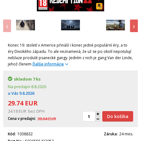
‹
›
Konec 19. století v Americe přináší i konec jedné populární éry, a to
éry Divokého západu. To ale neznamená, že už se po okolí nepotulují
neblaze proslulé psanecké gangy. Jedním z nich je gang Van der Linde,
jehož členem
Ďalšie informácie
skladom
7 ks
Na predajni
8.8.2026
u Vás
9.8.2026
29.74
EUR
24.18
EUR
bez DPH
Do košíka
Cena v predajni
30.64
EUR
Kód
1038832
Záruka
24 mes.