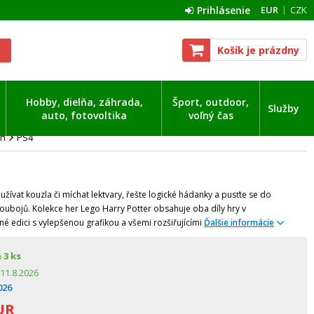
Prihlásenie
EUR
CZK
Košík je prázdny
Hobby, dielňa, záhrada,
Šport, outdoor,
Služby
auto, fotovoltika
voľný čas
on
PS4
žívat kouzla či míchat lektvary, řešte logické hádanky a pusťte se do
oubojů. Kolekce her Lego Harry Potter obsahuje oba díly hry v
é edici s vylepšenou grafikou a všemi rozšiřujícími
Ďalšie informácie
m
3 ks
11.8.2026
026
UR