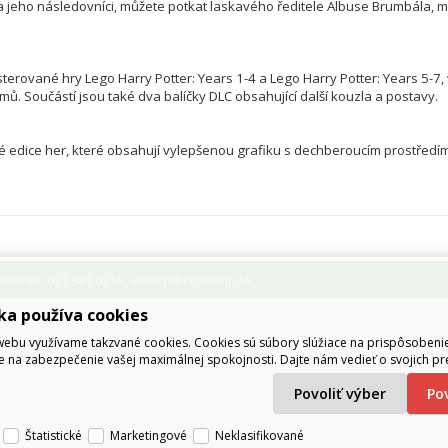
 jeho následovníci, můžete potkat laskavého ředitele Albuse Brumbála, m
erované hry Lego Harry Potter: Years 1-4 a Lego Harry Potter: Years 5-7,
mů. Součástí jsou také dva balíčky DLC obsahující další kouzla a postavy.

 edice her, které obsahují vylepšenou grafiku s dechberoucím prostředím 
lenie: 051 381 0216
eshop@citycomp.sk
,
ka používa cookies
ebu využívame takzvané cookies. Cookies sú súbory slúžiace na prispôsoben
e na zabezpečenie vašej maximálnej spokojnosti. Dajte nám vedieť o svojich pr
Povoliť výber
P
Štatistické
Marketingové
Neklasifikované