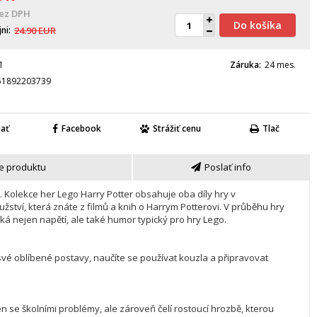
ez DPH
Do košíka
jni
24.90
EUR
1
Záruka
24 mes.
51892203739
nať
Facebook
Strážiť cenu
Tlač
e produktu
Poslať info
 Kolekce her Lego Harry Potter obsahuje oba díly hry v 
ství, která znáte z filmů a knih o Harrym Potterovi. V průběhu hry 
 nejen napětí, ale také humor typický pro hry Lego.

vé oblíbené postavy, naučíte se používat kouzla a připravovat 
e školními problémy, ale zároveň čelí rostoucí hrozbě, kterou 