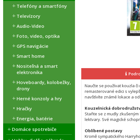
Telefóny a smartfóny
Televízory
Audio-Video
Foto, video, optika
GPS navigácie
Smart home
Nositeľná a smart
elektronika
Podro
Hoveboardy, kolobežky,
Naučte se používat kouzla či 
drony
remasterované edici s vylepše
navštívíte známé lokace a od
Herné konzoly a hry
Hračky
Kouzelnická dobrodružstv
Staňte se z mudly zkušeným k
Energia, batérie
lektvary. Své magické schopno
Domáce spotrebiče
Oblíbené postavy
Kromě sympatického Harryho,