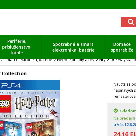
Periférie,
Spotrebná a smart
Domáce
príslušenstvo,
elektronika, batérie
spotrebiče
káble
a smart elektronika, batérie
Herné konzoly a hry
Hry
pre Playstati
 Collection
Naučte se pou
napínavých s
remasterovan
sklado
Na predajni
u Vás
12.8.2
24.16
E