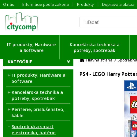
O nás
Informácie podľa zákona
Produkty
Doprava a platba
IT produkty, Hardware
Kancelárska technika a
a Software
potreby, spotrebák
Hlavná strana
Spotrebná 
KATEGÓRIE
PS4 - LEGO Harry Potter
IT produkty, Hardware a
Software
Kancelárska technika a
potreby, spotrebák
Periférie, príslušenstvo,
káble
Spotrebná a smart
elektronika, batérie