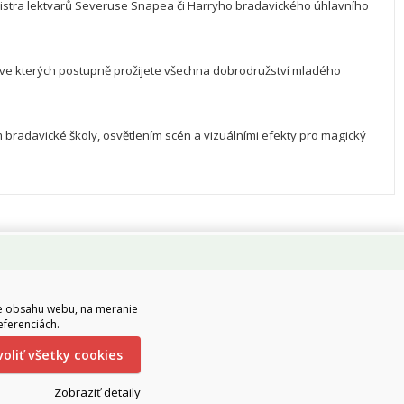
istra lektvarů Severuse Snapea či Harryho bradavického úhlavního 
 ve kterých postupně prožijete všechna dobrodružství mladého 
bradavické školy, osvětlením scén a vizuálními efekty pro magický 
ie obsahu webu, na meranie
eferenciách.
ovoliť všetky cookies
Zobraziť detaily