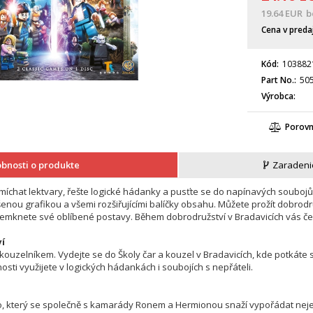
19.64
EUR
b
Cena v preda
Kód
103882
Part No.
50
Výrobca
Porov
bnosti o produkte
Zaradeni
míchat lektvary, řešte logické hádanky a pusťte se do napínavých soubojů.
nou grafikou a všemi rozšiřujícími balíčky obsahu. Můžete prožít dobrodruž
emknete své oblíbené postavy. Během dobrodružství v Bradavicích vás čeká
í
ouzelníkem. Vydejte se do Školy čar a kouzel v Bradavicích, kde potkáte s
sti využijete v logických hádankách i soubojích s nepřáteli.

 který se společně s kamarády Ronem a Hermionou snaží vypořádat nejen s