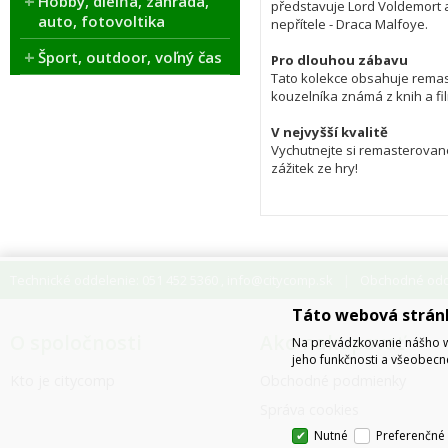
Hobby, dielňa, záhrada,
představuje Lord Voldemort a
auto, fotovoltika
nepřítele - Draca Malfoye.

Šport, outdoor, voľný čas
Pro dlouhou zábavu
Tato kolekce obsahuje remast
kouzelníka známá z knih a fil
V nejvyšší kvalitě
Vychutnejte si remasterované
zážitek ze hry!
Technické oddelenie: 051 452 5360
info@citycomp.sk
Obchodné odde
,
Táto webová strán
O spoločnosti
Ako nakupovať
Na prevádzkovanie nášho w
jeho funkčnosti a všeobecn
Kto je citycomp
Obchodné podmienky
Správa cookies
Nutné
Preferenčné