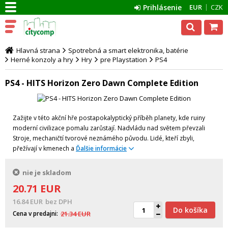
Prihlásenie
EUR
CZK
Hlavná strana
Spotrebná a smart elektronika, batérie
Herné konzoly a hry
Hry
pre Playstation
PS4
PS4 - HITS Horizon Zero Dawn Complete Edition
Zažijte v této akční hře postapokalyptický příběh planety, kde ruiny
moderní civilizace pomalu zarůstají. Nadvládu nad světem převzali
Stroje, mechaničtí tvorové neznámého původu. Lidé, kteří zbyli,
přežívají v kmenech a
Ďalšie informácie
nie je skladom
20.71
EUR
16.84
EUR
bez DPH
Do košíka
Cena v predajni
21.34
EUR