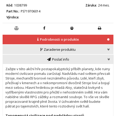
Kód
1038799
Záruka
24 mes.
Part No.
PS719706014
Výrobca
Podrobnosti o produkte
Zaradenie produktu
Poslať info
Zažijte v této akční hře postapokalyptický příběh planety, kde ruiny 
moderní civilizace pomalu zarůstají. Nadvládu nad světem převzali 
Stroje, mechaničtí tvorové neznámého původu. Lidé, kteří zbyli, 
přežívají v kmenech a v nekompromisní divočině Stroje loví a bojují 
mezi sebou. Hlavní hrdinkou je mladá Aloy, statečná lovkyně s 
vytříbenými vlastnostmi pro přežití v nehostinném světě. Hra vám 
nabídne skvělé RPG zážitky a rozmanité souboje. To vše ve skvěle 
propracované krajině plné života. V úchvatném světě budete 
pátrat po tajemstvích, které tento roztodivný svět halí.

Zapomenutá civilizace pod nadvládou strojů