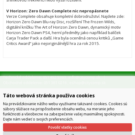
snímkovou frekvenci nebo vyšší rozlišení.

V Horizon: Zero Dawn Complete nic nepropásnete
Verze Complete obsahuje kompletní dobrodružství. Najdete zde: 
Horizon Zero Dawn Blu-ray Disc, rozšíření The Frozen Wilds, 
digitální knížku The Art of Horizon Zero Dawn, dynamický motiv 
Horizon Zero Dawn PS4, herní předměty jako například balíček 
Carja Trader Pack a další. Hra byla oceněná cenou kritiků „Game 
Critics Award“ jako nejoriginálnější hra za rok 2015.
Technické oddelenie: 051 452 5360
info@citycomp.sk
,
Obchodné oddelenie: 051 381 0216
eshop@citycomp.sk
,
Táto webová stránka používa cookies
O spoločnosti
Na prevádzkovanie nášho webu využívame takzvané cookies. Cookies sú
súbory slúžiace na prispôsobenie obsahu webu, na meranie jeho
Kto je citycomp
funkčnosti a všeobecne na zabezpečenie vašej maximálnej spokojnosti.
Dajte nám vedieť o svojich preferenciách.
Ako nakupovať
Povoliť všetky cookies
Obchodné podmienky