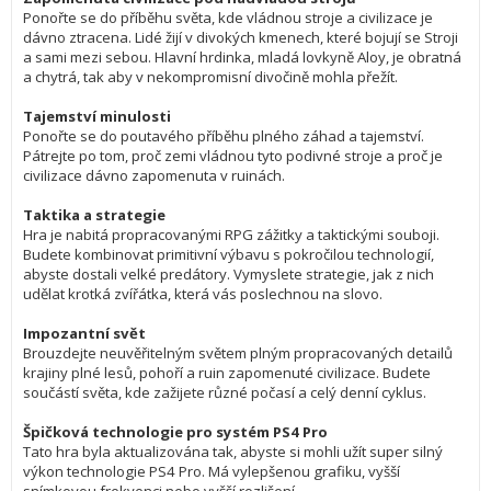
Ponořte se do příběhu světa, kde vládnou stroje a civilizace je 
dávno ztracena. Lidé žijí v divokých kmenech, které bojují se Stroji 
a sami mezi sebou. Hlavní hrdinka, mladá lovkyně Aloy, je obratná 
a chytrá, tak aby v nekompromisní divočině mohla přežít.

Tajemství minulosti
Ponořte se do poutavého příběhu plného záhad a tajemství. 
Pátrejte po tom, proč zemi vládnou tyto podivné stroje a proč je 
civilizace dávno zapomenuta v ruinách.

Taktika a strategie
Hra je nabitá propracovanými RPG zážitky a taktickými souboji. 
Budete kombinovat primitivní výbavu s pokročilou technologií, 
abyste dostali velké predátory. Vymyslete strategie, jak z nich 
udělat krotká zvířátka, která vás poslechnou na slovo.

Impozantní svět
Brouzdejte neuvěřitelným světem plným propracovaných detailů 
krajiny plné lesů, pohoří a ruin zapomenuté civilizace. Budete 
součástí světa, kde zažijete různé počasí a celý denní cyklus.

Špičková technologie pro systém PS4 Pro
Tato hra byla aktualizována tak, abyste si mohli užít super silný 
výkon technologie PS4 Pro. Má vylepšenou grafiku, vyšší 