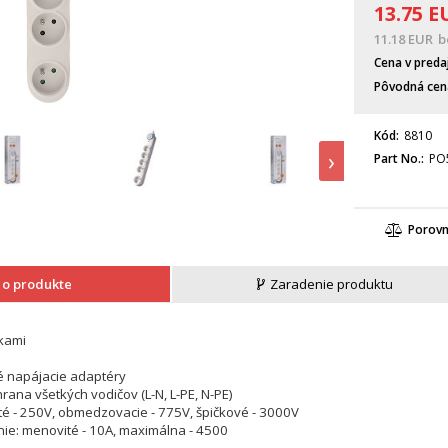
13.75
E
11.18
EUR
b
Cena v preda
Pôvodná cen
Kód
8810
›
Part No.
PO
Porov
 o produkte
Zaradenie produktu
tkami
é napájacie adaptéry
rana všetkých vodičov (L-N, L-PE, N-PE)
té - 250V, obmedzovacie - 775V, špičkové - 3000V
ie: menovité - 10A, maximálna - 4500