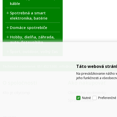
káble
Spotrebná a smart
elektronika, batérie
Domáce spotrebiče
Hobby, dielňa, záhrada,
auto, fotovoltika
Šport, outdoor, voľný čas
Táto webová strán
Technické oddelenie: 051 452 5360
info@citycomp.sk
Obchodné odde
,
Na prevádzkovanie nášho w
jeho funkčnosti a všeobecn
O spoločnosti
Ako nakupovať
Kto je citycomp
Obchodné podmienky
Nutné
Preferenčné
Správa cookies