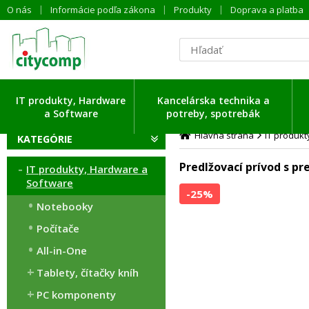
O nás
Informácie podľa zákona
Produkty
Doprava a platba
IT produkty, Hardware
Kancelárska technika a
a Software
potreby, spotrebák
Hlavná strana
IT produk
KATEGÓRIE
Predlžovací prívod s pr
IT produkty, Hardware a
Software
-25%
Notebooky
Počítače
All-in-One
Tablety, čítačky kníh
PC komponenty