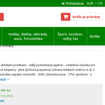
Prihlásenie
EUR
CZK
Košík je prázdny
Hobby, dielňa, záhrada,
Šport, outdoor,
Služby
auto, fotovoltika
voľný čas
é ochrany
 s detskými poistkami - veľký podsvietený vypínač - oddelená zásuvka pre
cie adaptéry - plná 3pólová prepäťová ochrana všetkých vodičov (L-N, L-
maximálne napätie: menovité - 250V, obmedzovacie - 775V, špičkové - 3
mácie
m
50+ ks
13.8.2026
026