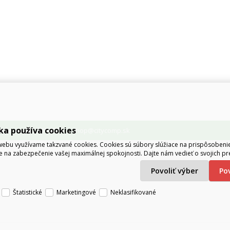
ka používa cookies
lenie: 051 381 0216
eshop@citycomp.sk
,
ebu využívame takzvané cookies. Cookies sú súbory slúžiace na prispôsoben
e na zabezpečenie vašej maximálnej spokojnosti. Dajte nám vedieť o svojich pr
Povoliť výber
P
Štatistické
Marketingové
Neklasifikované