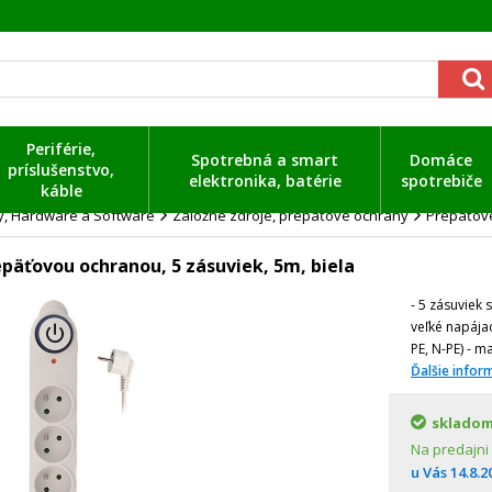
Periférie,
Spotrebná a smart
Domáce
príslušenstvo,
elektronika, batérie
spotrebiče
káble
ty, Hardware a Software
Záložné zdroje, prepäťové ochrany
Prepäťov
epäťovou ochranou, 5 zásuviek, 5m, biela
- 5 zásuviek
veľké napája
PE, N-PE) - 
Ďalšie infor
sklado
Na predajni
u Vás
14.8.2