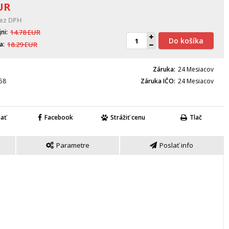
UR
ez DPH
jni
14.78
EUR
Do košíka
a
18.29
EUR
Záruka
24 Mesiacov
58
Záruka IČO
24 Mesiacov
nať
Facebook
Strážiť cenu
Tlač
Parametre
Poslať info