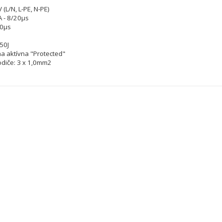
(L/N, L-PE, N-PE)
A - 8/20µs
20µs
50J
a aktívna "Protected"
vodiče: 3 x 1,0mm2