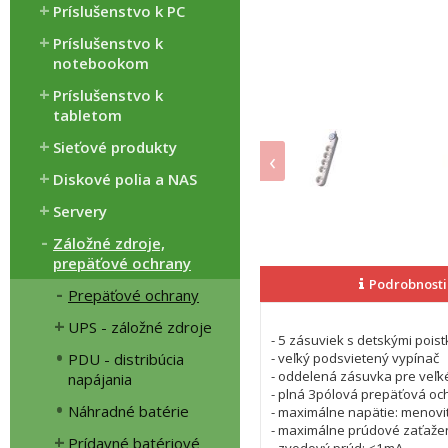
Príslušenstvo k PC
Príslušenstvo k
notebookom
Príslušenstvo k
tabletom
Sieťové produkty
‹
Diskové polia a NAS
Servery
Záložné zdroje,
prepäťové ochrany
Podrobnosti
Prepäťové ochrany
UPS - záložné zdroje
- 5 zásuviek s detskými pois
PDU - distribúcia
- veľký podsvietený vypínač
- oddelená zásuvka pre veľk
napájania
- plná 3pólová prepäťová och
Náhradné batérie
- maximálne napätie: menovi
- maximálne prúdové zaťažen
Prídavné batériové