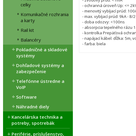
- zvodový prúd: <1mA
celky
- ochranná úroveň Up: <= 2kV 
- menovitý vybíjací prúd: 100
Komunikačné rozhrania
- max. vybíjací prúd: 9kA - 8/
a karty
- doba odozvy: <100ns
- absorpcia tepelného rázu 1
Rail kit
- kontrolka Prepäťová ochran
- napájací kábel: dĺžka: 5m, 
Balancéry
- farba: biela
Pokladničné a skladové
systémy
Dohľadové systémy a
zabezpečenie
Telefónne ústredne a
VoIP
Software
Náhradné diely
Kancelárska technika a
potreby, spotrebák
Periférie, príslušenstvo,