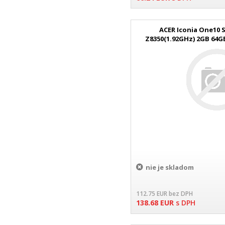
ACER Iconia One10 S
Z8350(1.92GHz) 2GB 64
TOUCH Win10
nie je skladom
112.75
EUR
bez DPH
138.68
EUR
s DPH