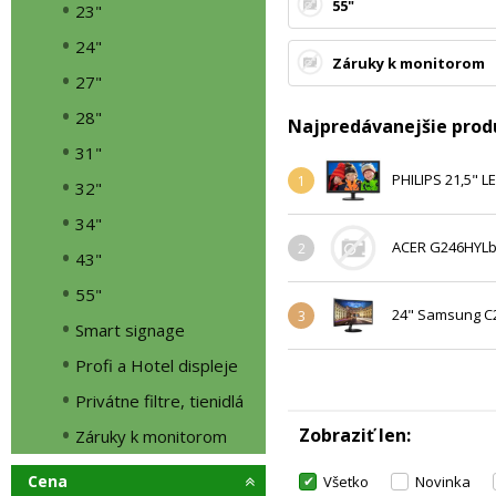
55"
23"
24"
Záruky k monitorom
27"
28"
Najpredávanejšie prod
31"
PHILIPS 21,5" 
1
32"
34"
ACER G246HYLbd
2
43"
55"
24" Samsung C2
3
Smart signage
Profi a Hotel displeje
Privátne filtre, tienidlá
Zobraziť len
Záruky k monitorom
Cena
Všetko
Novinka