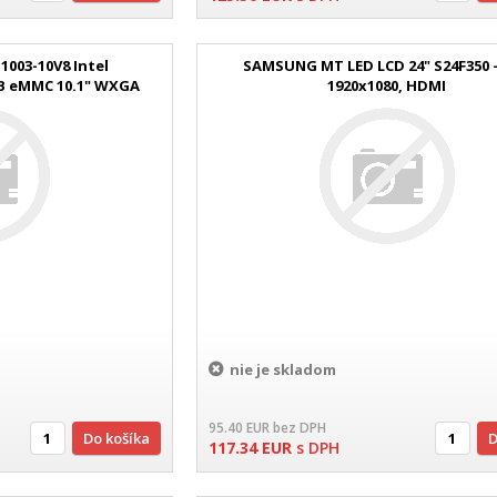
1003-10V8 Intel
SAMSUNG MT LED LCD 24" S24F350 -
GB eMMC 10.1" WXGA
1920x1080, HDMI
 čierna
nie je skladom
95.40
EUR
bez DPH
Do košíka
117.34
EUR
s DPH