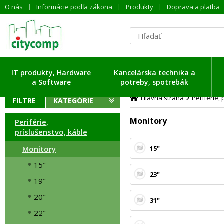
O nás
Informácie podľa zákona
Produkty
Doprava a platba
ítavam dáta ...
IT produkty, Hardware
Kancelárska technika a
a Software
potreby, spotrebák
Hlavná strana
Periférie,
FILTRE
KATEGÓRIE
Monitory
Periférie,
príslušenstvo, káble
Monitory
15"
15"
23"
19"
20"
31"
22"