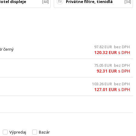
Hotel displeje
44
Privátne filtre, tienidlá
34
97.82
EUR
bez DPH
0/ černý
120.32
EUR
s DPH
75.05
EUR
bez DPH
92.31
EUR
s DPH
103.26
EUR
bez DPH
127.01
EUR
s DPH
Výpredaj
Bazár