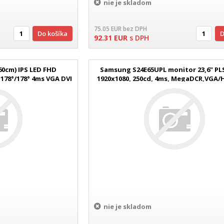
nie je skladom
75.05
EUR
bez DPH
Do košíka
92.31
EUR
s DPH
60cm) IPS LED FHD
Samsung S24E65UPL monitor 23,6" PLS
 178°/178° 4ms VGA DVI
1920x1080, 250cd, 4ms, MegaDCR,VGA/
erna
čierny
nie je skladom