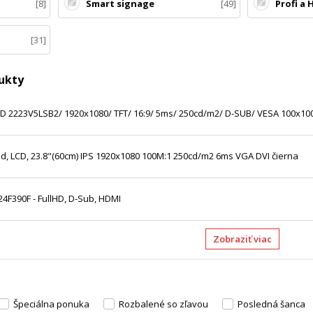
8
Smart signage
49
Profi a 
31
ukty
LED 2223V5LSB2/ 1920x1080/ TFT/ 16:9/ 5ms/ 250cd/m2/ D-SUB/ VESA 100x10
, LCD, 23.8"(60cm) IPS 1920x1080 100M:1 250cd/m2 6ms VGA DVI čierna
4F390F - FullHD, D-Sub, HDMI
Zobraziť viac
Špeciálna ponuka
Rozbalené so zľavou
Posledná šanca