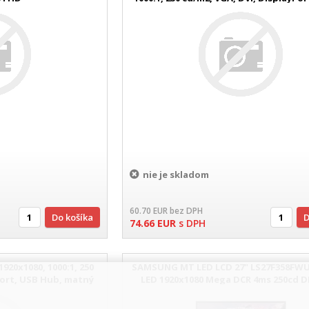
VGA,HDMI,,repro,VESA,černá
nie je skladom
60.70
EUR
bez DPH
Do košíka
74.66
EUR
s DPH
1920x1080, 1000:1, 250
SAMSUNG MT LED LCD 27" LS27F358FWU
Port, USB Hub, matný
LED 1920x1080 Mega DCR 4ms 250cd 