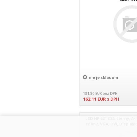
LED,100M:1,300cd/m2,1ms,
nie je skladom
131.80
EUR
bez DPH
162.11
EUR
s DPH
LCD HP 22" Z22i čierny, A- 
cd/m2, VGA, DVI, Display
REF