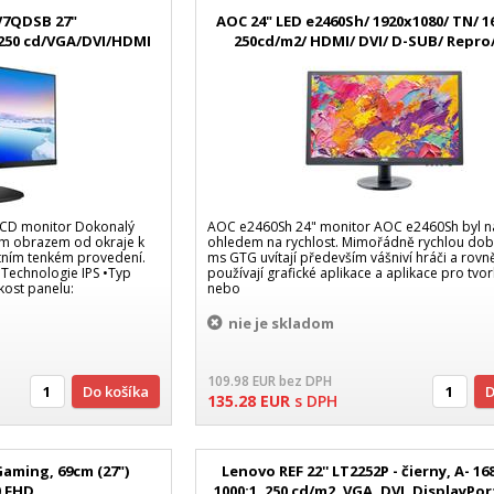
3V7QDSB 27"
AOC 24" LED e2460Sh/ 1920x1080/ TN/ 1
/250 cd/VGA/DVI/HDMI
250cd/m2/ HDMI/ DVI/ D-SUB/ Repro
100x100
, LCD monitor Dokonalý
AOC e2460Sh 24" monitor AOC e2460Sh byl n
cím obrazem od okraje k
ohledem na rychlost. Mimořádně rychlou dob
ktním tenkém provedení.
ms GTG uvítají především vášniví hráči a rovně
 Technologie IPS •Typ
používají grafické aplikace a aplikace pro tvo
kost panelu:
nebo
nie je skladom
109.98
EUR
bez DPH
Do košíka
135.28
EUR
s DPH
aming, 69cm (27")
Lenovo REF 22'' LT2252P - čierny, A- 16
0 FHD
1000:1, 250 cd/m2, VGA, DVI, DisplayPo