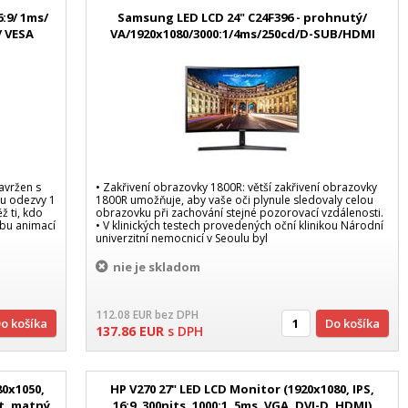
6:9/ 1ms/
Samsung LED LCD 24" C24F396 - prohnutý/
/ VESA
VA/1920x1080/3000:1/4ms/250cd/D-SUB/HDMI
avržen s
• Zakřivení obrazovky 1800R: větší zakřivení obrazovky
u odezvy 1
1800R umožňuje, aby vaše oči plynule sledovaly celou
ž ti, kdo
obrazovku při zachování stejné pozorovací vzdálenosti.
rbu animací
• V klinických testech provedených oční klinikou Národní
univerzitní nemocnicí v Seoulu byl
nie je skladom
112.08
EUR
bez DPH
Do košíka
Do košíka
137.86
EUR
s DPH
80x1050,
HP V270 27" LED LCD Monitor (1920x1080, IPS,
rt, matný
16:9, 300nits, 1000:1, 5ms, VGA, DVI-D, HDMI)