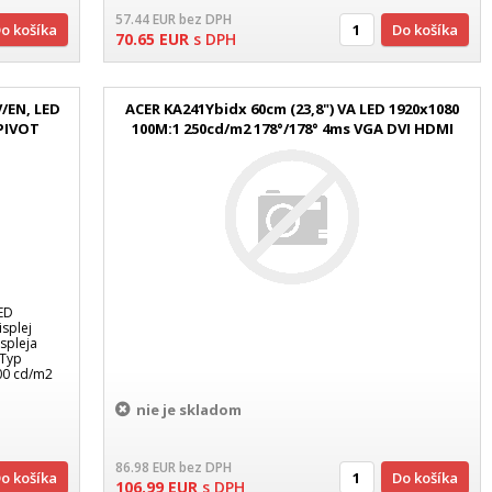
57.44
EUR
bez DPH
Do košíka
Do košíka
70.65
EUR
s DPH
/EN, LED
ACER KA241Ybidx 60cm (23,8") VA LED 1920x1080
 PIVOT
100M:1 250cd/m2 178°/178° 4ms VGA DVI HDMI
matný čierny
ED
splej
ispleja
 Typ
200 cd/m2
nie je skladom
86.98
EUR
bez DPH
Do košíka
Do košíka
106.99
EUR
s DPH