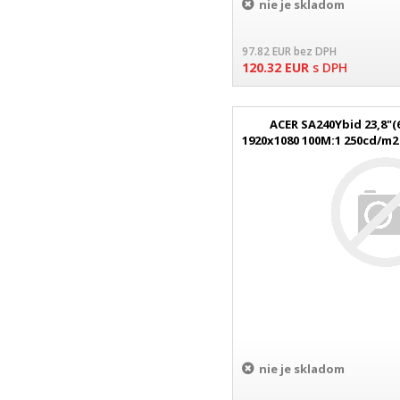
nie je skladom
97.82
EUR
bez DPH
120.32
EUR
s DPH
ACER SA240Ybid 23,8"(
1920x1080 100M:1 250cd/m2
HDMI či
nie je skladom