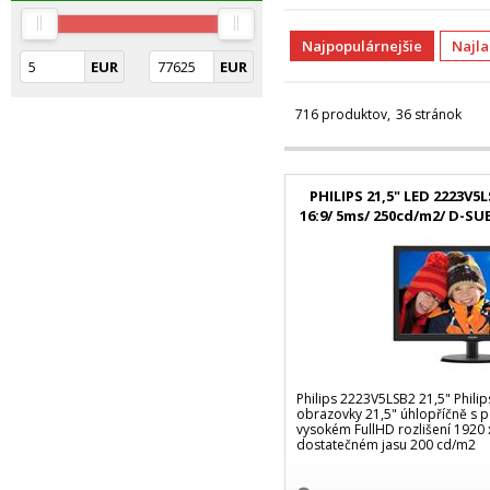
Najpopulárnejšie
Najl
EUR
EUR
716 produktov
36 stránok
PHILIPS 21,5" LED 2223V5
16:9/ 5ms/ 250cd/m2/ D-SU
Philips 2223V5LSB2 21,5" Phili
obrazovky 21,5" úhlopříčně s 
vysokém FullHD rozlišení 1920
dostatečném jasu 200 cd/m2