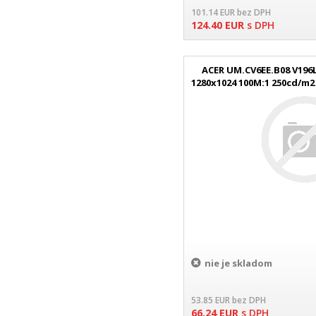
101.14
EUR
bez DPH
124.40
EUR
s DPH
ACER UM.CV6EE.B08 V196
1280x1024 100M:1 250cd/m2
čierna 
nie je skladom
53.85
EUR
bez DPH
66.24
EUR
s DPH