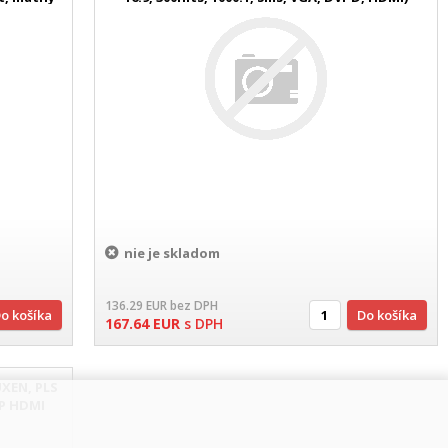
nie je skladom
136.29
EUR
bez DPH
Do košíka
Do košíka
167.64
EUR
s DPH
XEN, PLS
DP HDMI