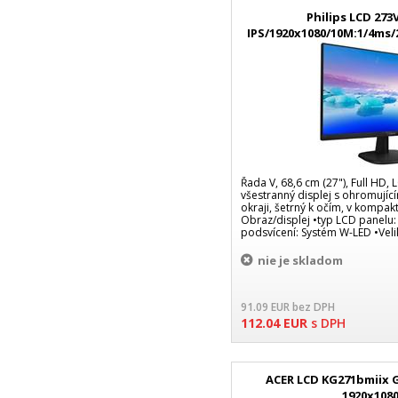
Philips LCD 27
IPS/1920x1080/10M:1/4ms
Řada V, 68,6 cm (27"), Full HD
všestranný displej s ohromují
okraji, šetrný k očím, v kompa
Obraz/displej •typ LCD panelu:
podsvícení: Systém W-LED •Veli
nie je skladom
91.09
EUR
bez DPH
112.04
EUR
s DPH
ACER LCD KG271bmiix G
1920x108