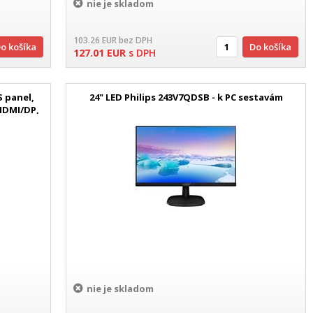
nie je skladom
103.26
EUR
bez DPH
Do košíka
Do košíka
127.01
EUR
s DPH
 panel,
24" LED Philips 243V7QDSB - k PC sestavám
HDMI/DP,
nie je skladom