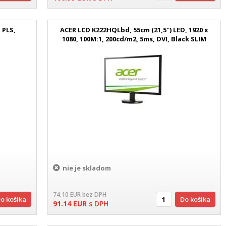
 PLS,
ACER LCD K222HQLbd, 55cm (21,5'') LED, 1920 x
1080, 100M:1, 200cd/m2, 5ms, DVI, Black SLIM
Design
nie je skladom
74.10
EUR
bez DPH
Do košíka
Do košíka
91.14
EUR
s DPH