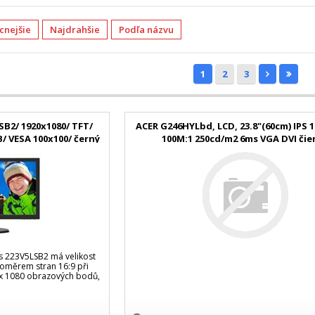
acnejšie
Najdrahšie
Podľa názvu
1
2
3
LSB2/ 1920x1080/ TFT/
ACER G246HYLbd, LCD, 23.8"(60cm) IPS 
B/ VESA 100x100/ černý
100M:1 250cd/m2 6ms VGA DVI čie
ps 223V5LSB2 má velikost
poměrem stran 16:9 při
 x 1080 obrazových bodů,