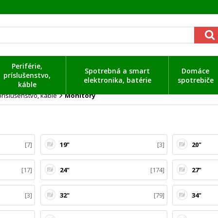
Periférie,
Spotrebná a smart
Domáce
príslušenstvo,
elektronika, batérie
spotrebiče
káble
 príslušenstvo, káble
Monitory
7
19"
3
20"
17
24"
174
27"
3
32"
79
34"