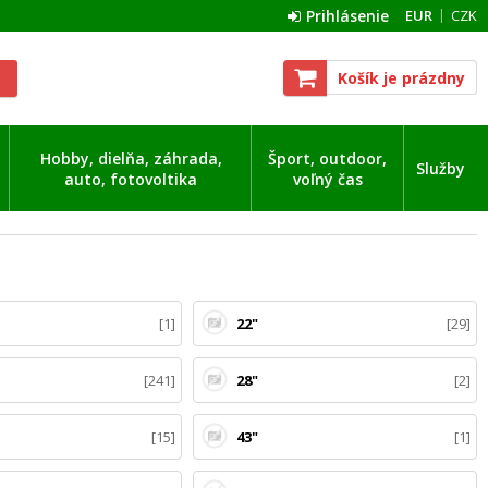
Prihlásenie
EUR
CZK
Košík je prázdny
Hobby, dielňa, záhrada,
Šport, outdoor,
Služby
auto, fotovoltika
voľný čas
1
22"
29
241
28"
2
15
43"
1