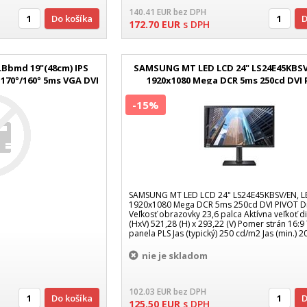
140.41
EUR
bez DPH
Do košíka
172.70
EUR
s DPH
LBbmd 19"(48cm) IPS
SAMSUNG MT LED LCD 24" LS24E45KBSV
 170°/160° 5ms VGA DVI
1920x1080 Mega DCR 5ms 250cd DVI
2r
-15%
SAMSUNG MT LED LCD 24" LS24E45KBSV/EN, L
1920x1080 Mega DCR 5ms 250cd DVI PIVOT Di
Veľkosť obrazovky 23,6 palca Aktívna veľkoť d
(HxV) 521,28 (H) x 293,22 (V) Pomer strán 16:9
panela PLS Jas (typický) 250 cd/m2 Jas (min.) 
Max
nie je skladom
102.03
EUR
bez DPH
Do košíka
125.50
EUR
s DPH