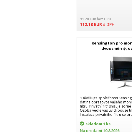
91.20
EUR
bez DPH
112.18
EUR
s DPH
Kensington pro monit
dvousměrný, o
"Důvěřujte společnosti Kensingt
dat na obrazovce vašeho moni
filtru. Privátní filtr snižuje zor
Osoba vedle vás uvidí pouze 
Instalace privátního filtru se p
skladom
1 ks
Na predajni
10.8.2026