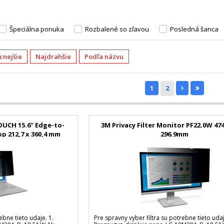
Špeciálna ponuka
Rozbalené so zľavou
Posledná šanca
acnejšie
Najdrahšie
Podľa názvu
1
2
TOUCH 15.6" Edge-to-
3M Privacy Filter Monitor PF22.0W 47
p 212,7 x 360,4 mm
296.9mm
ebne tieto udaje. 1.
Pre spravny vyber filtra su potrebne tieto udaj