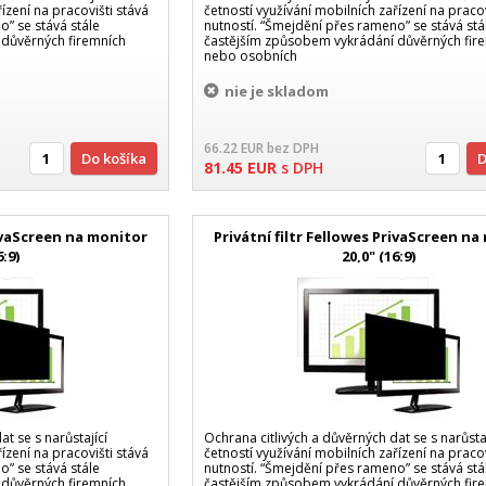
ízení na pracovišti stává
četností využívání mobilních zařízení na pracov
o” se stává stále
nutností. “Šmejdění přes rameno” se stává stá
 důvěrných firemních
častějším způsobem vykrádání důvěrných fir
nebo osobních
nie je skladom
66.22
EUR
bez DPH
Do košíka
81.45
EUR
s DPH
rivaScreen na monitor
Privátní filtr Fellowes PrivaScreen n
6:9)
20,0" (16:9)
t se s narůstající
Ochrana citlivých a důvěrných dat se s narůstaj
ízení na pracovišti stává
četností využívání mobilních zařízení na pracov
o” se stává stále
nutností. “Šmejdění přes rameno” se stává stá
 důvěrných firemních
častějším způsobem vykrádání důvěrných fir