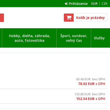
Prihlásenie
EUR
CZK
Košík je prázdny
Hobby, dielňa, záhrada,
Šport, outdoor,
Služby
auto, fotovoltika
voľný čas
63.43
EUR
bez DPH
78.02
EUR
s DPH
123.85
EUR
bez DPH
152.34
EUR
s DPH