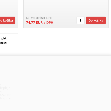
60.79
EUR
bez DPH
Do košíka
Do košíka
74.77
EUR
s DPH
ight
6:9),
o
displeje
ro
9. Filtr
eho povr