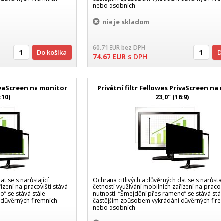
nebo osobních
nie je skladom
60.71
EUR
bez DPH
Do košíka
74.67
EUR
s DPH
rivaScreen na monitor
Privátní filtr Fellowes PrivaScreen n
:10)
23,0" (16:9)
t se s narůstající
Ochrana citlivých a důvěrných dat se s narůstaj
ízení na pracovišti stává
četností využívání mobilních zařízení na pracov
o” se stává stále
nutností. “Šmejdění přes rameno” se stává stá
 důvěrných firemních
častějším způsobem vykrádání důvěrných fir
nebo osobních