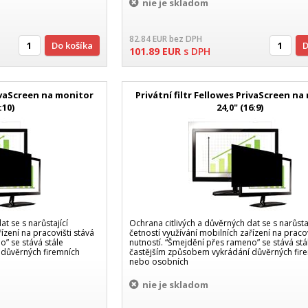
nie je skladom
82.84
EUR
bez DPH
Do košíka
101.89
EUR
s DPH
rivaScreen na monitor
Privátní filtr Fellowes PrivaScreen n
:10)
24,0" (16:9)
t se s narůstající
Ochrana citlivých a důvěrných dat se s narůstaj
ízení na pracovišti stává
četností využívání mobilních zařízení na pracov
o” se stává stále
nutností. “Šmejdění přes rameno” se stává stá
 důvěrných firemních
častějším způsobem vykrádání důvěrných fir
nebo osobních
nie je skladom