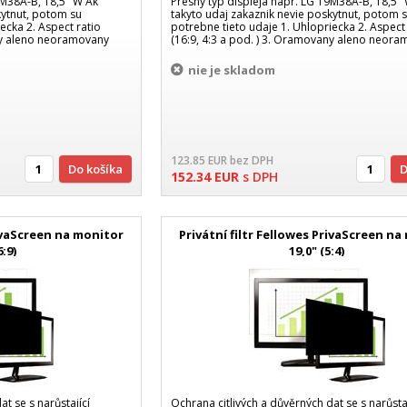
9M38A-B, 18,5" W Ak
Presny typ displeja napr. LG 19M38A-B, 18,5"
kytnut, potom su
takyto udaj zakaznik nevie poskytnut, potom 
ecka 2. Aspect ratio
potrebne tieto udaje 1. Uhlopriecka 2. Aspect 
any aleno neoramovany
(16:9, 4:3 a pod. ) 3. Oramovany aleno neor
nie je skladom
123.85
EUR
bez DPH
Do košíka
152.34
EUR
s DPH
rivaScreen na monitor
Privátní filtr Fellowes PrivaScreen n
6:9)
19,0" (5:4)
t se s narůstající
Ochrana citlivých a důvěrných dat se s narůstaj