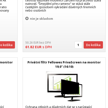
 W Ak
četností využívání mobilních zařízení na pracovišti stává
su
nutností. “Šmejdění přes rameno” se stává stále
ratio
častějším způsobem vykrádání důvěrných firemních
amovany
nebo osobních
nie je skladom
50.26
EUR
bez DPH
Do košíka
Do košíka
61.82
EUR
s DPH
a monitor
Privátní filtr Fellowes PrivaScreen na monitor
19,0" (16:10)
ící
Ochrana citlivých a důvěrných dat se s narůstající