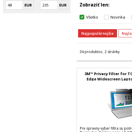
Zobraziť len
EUR
EUR
Všetko
Novinka
Najpopulárnejšie
Najl
34 produktov
2 stránky
3M™ Privacy Filter for 
Edge Widescreen Lapto
Pre spravny vyber filtra su potr