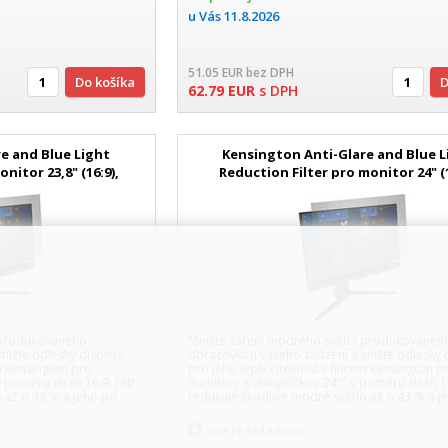
u Vás
11.8.2026
51.05
EUR
bez DPH
Do košíka
62.79
EUR
s DPH
e and Blue Light
Kensington Anti-Glare and Blue L
nitor 23,8" (16:9),
Reduction Filter pro monitor 24" (1
elný
odnímatelný
a produkovaného
"Snižte záření modrého světla produkovanéh
nižte odlesky displeje
obrazovkou vašeho zařízení a snižte odlesky 
em Kensington pro
pro jeho lepší čitelnost s filtrem Kensington p
 poměru stran 16:9. Filtr
monitory s úhlopříčkou 24"" v poměru stran 16:
 až o 43 % a jeho po
redukuje škodlivé modré světlo až o 43 % a j
nie je skladom