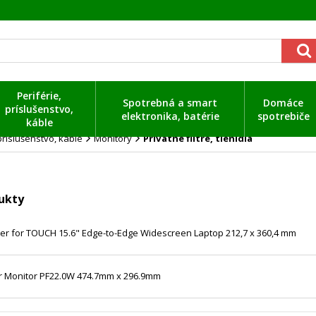
Periférie,
Spotrebná a smart
Domáce
príslušenstvo,
elektronika, batérie
spotrebiče
káble
 príslušenstvo, káble
Monitory
Privátne filtre, tienidlá
ukty
lter for TOUCH 15.6" Edge-to-Edge Widescreen Laptop 212,7 x 360,4 mm
ter Monitor PF22.0W 474.7mm x 296.9mm