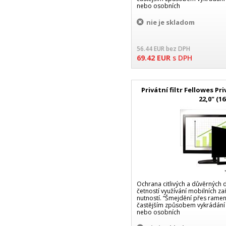
nebo osobních
nie je skladom
56.44
EUR
bez DPH
69.42
EUR
s DPH
Privátní filtr Fellowes P
22,0" (16
Ochrana citlivých a důvěrných da
četností využívání mobilních zař
nutností. “Šmejdění přes ramen
častějším způsobem vykrádání
nebo osobních