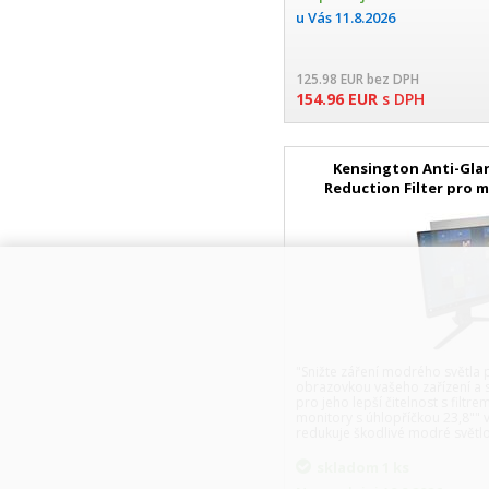
u Vás
11.8.2026
125.98
EUR
bez DPH
154.96
EUR
s DPH
Kensington Anti-Glar
Reduction Filter pro mo
odnímat
"Snižte záření modrého světl
obrazovkou vašeho zařízení a s
pro jeho lepší čitelnost s filtr
monitory s úhlopříčkou 23,8"" v
redukuje škodlivé modré světlo
skladom
1 ks