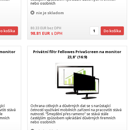
nebo osobních
nie je skladom
80.33
EUR
bez DPH
Do košíka
Do košíka
98.81
EUR
s DPH
a monitor
Privátní filtr Fellowes PrivaScreen na monitor
23,8" (16:9)
ící
Ochrana citlivých a důvěrných dat se s narůstající
išti stává
četností využívání mobilních zařízení na pracovišti stává
le
nutností. “Šmejdění přes rameno” se stává stále
emních
častějším způsobem vykrádání důvěrných firemních
nebo osobních