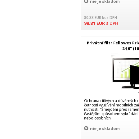
nie je skladom
80.33
EUR
bez DPH
98.81
EUR
s DPH
Privátní filtr Fellowes P
24,0" (16
Ochrana citlivých a důvěrných da
četností využívání mobilních zař
nutností. “Šmejdění přes ramen
častějším způsobem vykrádání
nebo osobních
nie je skladom