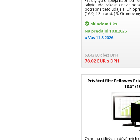
Presny typ displeja napr. LG 1
takyto udaj zakaznik nevie pos
potrebne tieto udaje 1. Uhlopri
(16:9, 4:3 a pod. ) 3. Oramov
skladom
1 ks
Na predajni
10.8.2026
u Vás
11.8.2026
63.43
EUR
bez DPH
78.02
EUR
s DPH
Privátní filtr Fellowes P
18,5" (1
Ochrana citlivých a důvěrných da