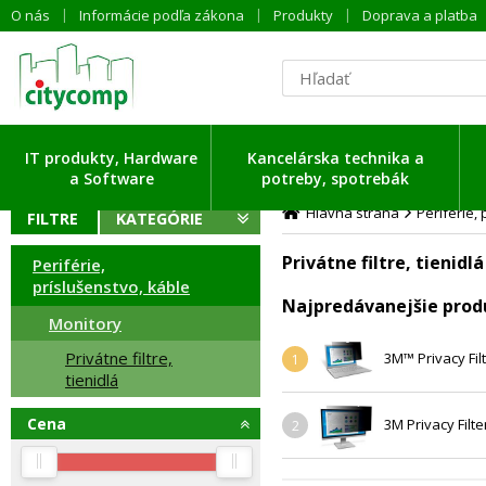
O nás
Informácie podľa zákona
Produkty
Doprava a platba
ítavam dáta ...
IT produkty, Hardware
Kancelárska technika a
a Software
potreby, spotrebák
Hlavná strana
Periférie,
FILTRE
KATEGÓRIE
Privátne filtre, tienidlá
Periférie,
príslušenstvo, káble
Najpredávanejšie prod
Monitory
Privátne filtre,
3M™ Privacy Fi
1
tienidlá
Cena
3M Privacy Fil
2