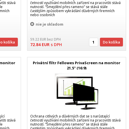
išti stává
četností využívání mobilních zařízení na pracovišti stává
le
nutností. “Šmejdění přes rameno” se stává stále
emních
častějším způsobem vykrádání důvěrných firemních
nebo osobních
nie je skladom
59.22
EUR
bez DPH
Do košíka
Do košíka
72.84
EUR
s DPH
a monitor
Privátní filtr Fellowes PrivaScreen na monitor
21,5" (16:9)
ící
Ochrana citlivých a důvěrných dat se s narůstající
išti stává
četností využívání mobilních zařízení na pracovišti stává
le
nutností. “Šmejdění přes rameno” se stává stále
emních
častějším způsobem vykrádání důvěrných firemních