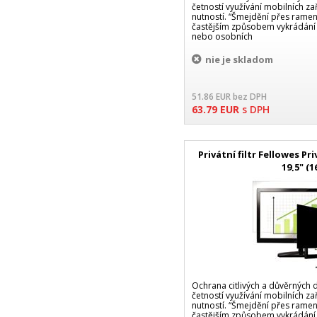
četností využívání mobilních zař
nutností. “Šmejdění přes ramen
častějším způsobem vykrádání
nebo osobních
nie je skladom
51.86
EUR
bez DPH
63.79
EUR
s DPH
Privátní filtr Fellowes P
19,5" (1
Ochrana citlivých a důvěrných da
četností využívání mobilních zař
nutností. “Šmejdění přes ramen
častějším způsobem vykrádání