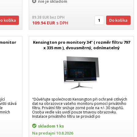
nie je skladom
89.38
EUR
bez DPH
Do košíka
Do košíka
109.94
EUR
s DPH
a monitor
Kensington pro monitory 34" ( rozměr filtru 797
x 335 mm ), dvousměrný, odnímatelný
ící
"Důvěřujte společnosti Kensington při ochraně citlivých
išti stává
dat na obrazovce vašeho monitoru pomocí privátního
le
filtru. Privátní filtr snižuje zorné pole na +/- 30 stupňů.
emních
Osoba vedle vás uvidí pouze tmavou obrazovku.
Instalace privátního filtru se provádí po
skladom
1 ks
Na predajni
10.8.2026