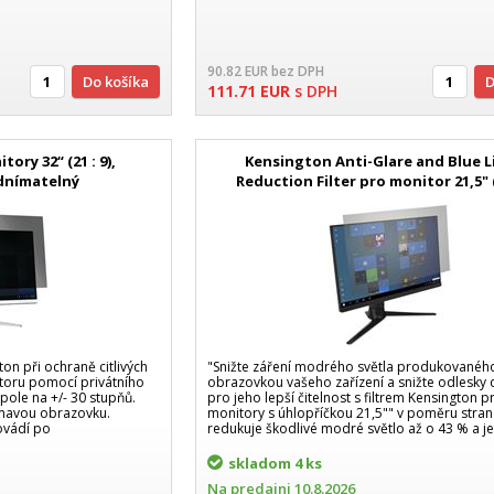
90.82
EUR
bez DPH
Do košíka
111.71
EUR
s DPH
ory 32“ (21 : 9),
Kensington Anti-Glare and Blue L
dnímatelný
Reduction Filter pro monitor 21,5" (
odnímatelný
on při ochraně citlivých
"Snižte záření modrého světla produkovanéh
toru pomocí privátního
obrazovkou vašeho zařízení a snižte odlesky 
né pole na +/- 30 stupňů.
pro jeho lepší čitelnost s filtrem Kensington p
tmavou obrazovku.
monitory s úhlopříčkou 21,5"" v poměru stran 1
rovádí po
redukuje škodlivé modré světlo až o 43 % a j
skladom
4 ks
Na predajni
10.8.2026