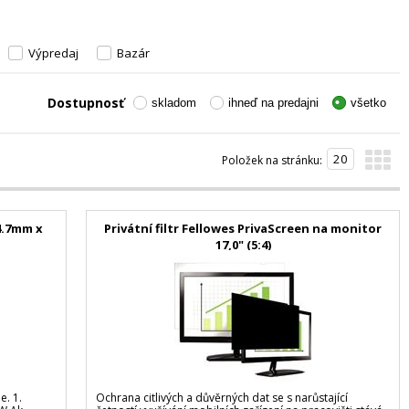
Výpredaj
Bazár
Dostupnosť
skladom
ihneď na predajni
všetko
Položek na stránku:
4.7mm x
Privátní filtr Fellowes PrivaScreen na monitor
17,0" (5:4)
e. 1.
Ochrana citlivých a důvěrných dat se s narůstající