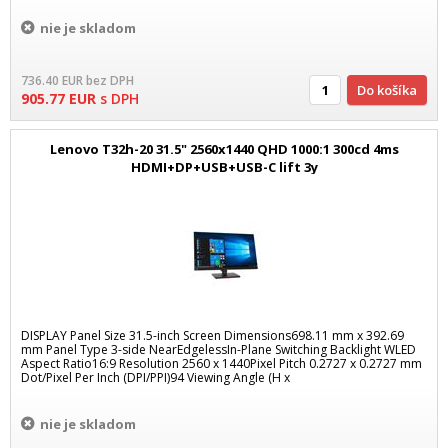
nie je skladom
736.40
EUR
bez DPH
Do košíka
905.77
EUR
s DPH
Lenovo T32h-20 31.5" 2560x1440 QHD 1000:1 300cd 4ms
HDMI+DP+USB+USB-C lift 3y
DISPLAY Panel Size 31.5-inch Screen Dimensions698.11 mm x 392.69
mm Panel Type 3-side NearEdgelessIn-Plane Switching Backlight WLED
Aspect Ratio16:9 Resolution 2560 x 1440Pixel Pitch 0.2727 x 0.2727 mm
Dot/Pixel Per Inch (DPI/PPI)94 Viewing Angle (H x
nie je skladom