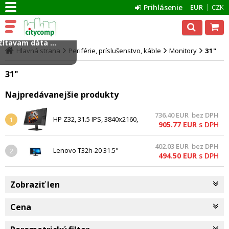
Prihlásenie
EUR
CZK
ítavam dáta ...
Hlavná strana
Periférie, príslušenstvo, káble
Monitory
31"
31"
Najpredávanejšie produkty
736.40
EUR
bez DPH
HP Z32, 31.5 IPS, 3840x2160,
1
905.77
EUR
s DPH
1300:1, 14ms, 350cd,
HDMI/DP/USB-C, 3-3-3
402.03
EUR
bez DPH
Lenovo T32h-20 31.5"
2
494.50
EUR
s DPH
2560x1440 QHD 1000:1 300cd
4ms HDMI+DP+USB+USB-C lift
3y
Zobraziť len
Cena