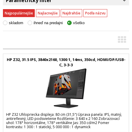
Parametrický filter
Najpopulárnejšie
Najlacnejšie
Najdrahšie
Podľa názvu
skladom
ihneď na predajni
všetko
HP Z32, 31.5 IPS, 3840x2160, 1300:1, 14ms, 350cd, HDMI/DP/USB-
C, 3-3-3
HP Z32 Uhlopriecka displeja: 80 cm (31,5") Úprava panela: IPS, matný,
antireflexný, LED podsvietenie Rozlíšenie: 3 840 x 2 160 Zobrazovací
uhol: 178° horizontálne, 178° vertikálne Jas: 350 cd/m2 Pomer
kontrastu: 1 300 : 1 statický, 5 000 000 : 1 dynamick