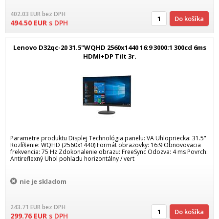
402.03
EUR
bez DPH
Do košíka
494.50
EUR
s DPH
Lenovo D32qc-20 31.5"WQHD 2560x1440 16:9 3000:1 300cd 6ms
HDMI+DP Tilt 3r.
Parametre produktu Displej Technológia panelu: VA Uhlopriecka: 31.5"
Rozlíšenie: WQHD (2560x1440) Formát obrazovky: 16:9 Obnovovacia
frekvencia: 75 Hz Zdokonalenie obrazu: FreeSync Odozva: 4 ms Povrch:
Antireflexný Uhol pohladu horizontálny / vert
nie je skladom
243.71
EUR
bez DPH
Do košíka
299.76
EUR
s DPH