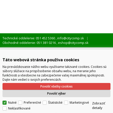
Technické oddelenie: 051 452 5360
info@citycomp.sk
,
Obchodné oddelenie: 051 381 0216
eshop@citycomp.sk
,
O spoločnosti
Táto webová stránka používa cookies
Na prevádzkovanie nášho webu využívame takzvané cookies. Cookies sú
Kto je citycomp
súbory slúžiace na prispôsobenie obsahu webu, na meranie jeho
Ako nakupovať
funkčnosti a všeobecne na zabezpečenie vašej maximálnej spokojnosti.
Dajte nám vedieť o svojich preferenciách.
Obchodné podmienky
Povoliť všetky cookies
Správa cookies
Povoliť výber
Nutné
Preferenčné
Štatistické
Marketingové
Zobraziť
detaily
Neklasifikované
citycomp