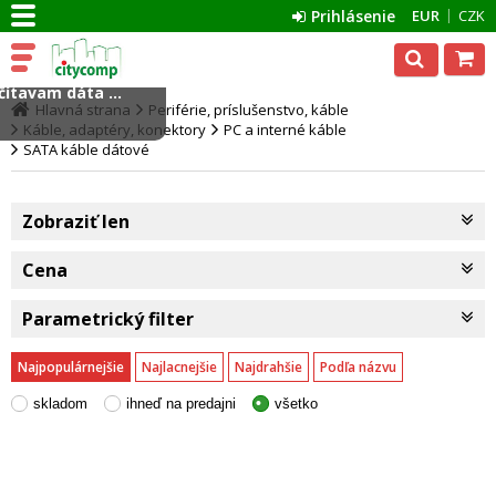
Prihlásenie
EUR
CZK
ítavam dáta ...
Hlavná strana
Periférie, príslušenstvo, káble
Káble, adaptéry, konektory
PC a interné káble
SATA káble dátové
Zobraziť len
Cena
Parametrický filter
Najpopulárnejšie
Najlacnejšie
Najdrahšie
Podľa názvu
skladom
ihneď na predajni
všetko