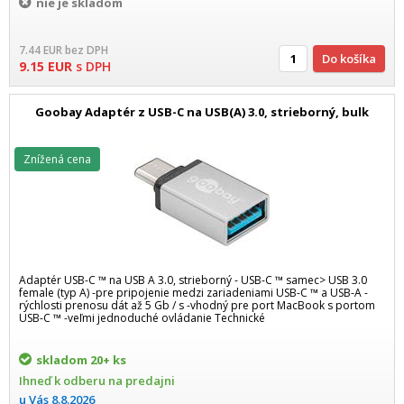
nie je skladom
7.44
EUR
bez DPH
Do košíka
9.15
EUR
s DPH
Goobay Adaptér z USB-C na USB(A) 3.0, strieborný, bulk
Znížená cena
Adaptér USB-C ™ na USB A 3.0, strieborný - USB-C ™ samec> USB 3.0
female (typ A) -pre pripojenie medzi zariadeniami USB-C ™ a USB-A -
rýchlosti prenosu dát až 5 Gb / s -vhodný pre port MacBook s portom
USB-C ™ -veľmi jednoduché ovládanie Technické
skladom
20+ ks
Ihneď k odberu na predajni
u Vás
8.8.2026