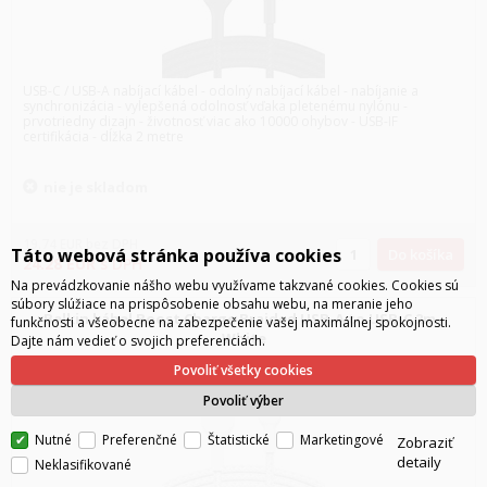
USB-C / USB-A nabíjací kábel - odolný nabíjací kábel - nabíjanie a
synchronizácia - vylepšená odolnosť vďaka pletenému nylónu -
prvotriedny dizajn - životnosť viac ako 10000 ohybov - USB-IF
certifikácia - dĺžka 2 metre
nie je skladom
19.74
EUR
bez DPH
Táto webová stránka používa cookies
Do košíka
24.28
EUR
s DPH
Na prevádzkovanie nášho webu využívame takzvané cookies. Cookies sú
súbory slúžiace na prispôsobenie obsahu webu, na meranie jeho
Belkin kábel Boost Charge Braided USB-A to USB-C 2m -
funkčnosti a všeobecne na zabezpečenie vašej maximálnej spokojnosti.
White
Dajte nám vedieť o svojich preferenciách.
Povoliť všetky cookies
Povoliť výber
Nutné
Preferenčné
Štatistické
Marketingové
Zobraziť
detaily
Neklasifikované