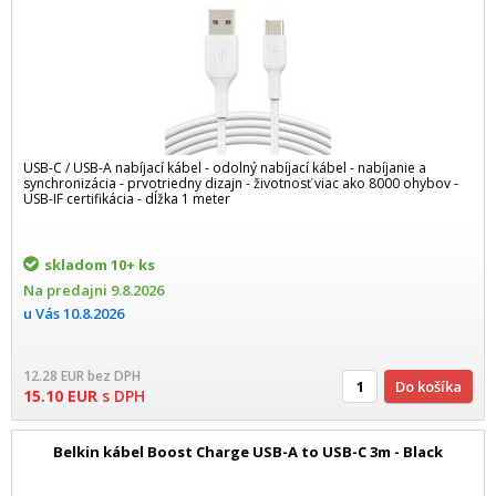
USB-C / USB-A nabíjací kábel - odolný nabíjací kábel - nabíjanie a
synchronizácia - prvotriedny dizajn - životnosť viac ako 8000 ohybov -
USB-IF certifikácia - dĺžka 1 meter
skladom
10+ ks
Na predajni
9.8.2026
u Vás
10.8.2026
12.28
EUR
bez DPH
Do košíka
15.10
EUR
s DPH
Belkin kábel Boost Charge USB-A to USB-C 3m - Black