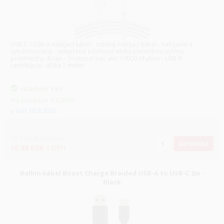
USB-C / USB-A nabíjací kábel - odolný nabíjací kábel - nabíjanie a
synchronizácia - vylepšená odolnosť vďaka pletenému nylónu -
prvotriedny dizajn - životnosť viac ako 10000 ohybov - USB-IF
certifikácia - dĺžka 1 meter
skladom
1 ks
Na predajni
9.8.2026
u Vás
10.8.2026
13.72
EUR
bez DPH
Do košíka
16.88
EUR
s DPH
Belkin kábel Boost Charge Braided USB-A to USB-C 2m -
Black