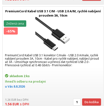
PremiumCord Kabel USB 3.1 C/M - USB 2.0 A/M, rychlé nabíjení
proudem 3A, 10cm
Znížená cena
-65%
PremiumCord Kabel USB 3.1 konektor C/male - USB 2.0 A/male, rychlé
nabíjení proudem 3A, 10cm - Kabel pro rychlé nabíjení, nabíjecí proud
až 3A - Umožňuje synchronizaci a přenos dat rychlostí USB 2.0 -
Přenosová rychlost až 0.48 Gbit/s - První konektor:
skladom
2 ks
Ihneď k odberu na predajni
u Vás
8.8.2026
1.26
EUR
bez DPH
Do košíka
1.56
EUR
s DPH