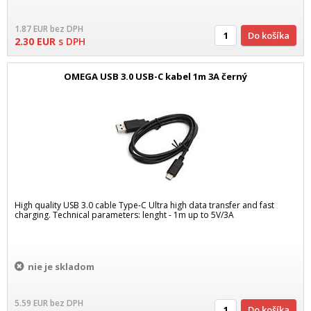
1.87
EUR
bez DPH
Do košíka
2.30
EUR
s DPH
OMEGA USB 3.0 USB-C kabel 1m 3A černý
High quality USB 3.0 cable Type-C Ultra high data transfer and fast
charging. Technical parameters: lenght - 1m up to 5V/3A
nie je skladom
5.59
EUR
bez DPH
Do košíka