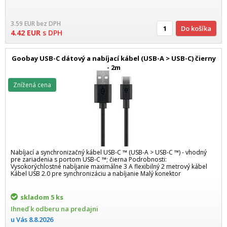
3.59
EUR
bez DPH
Do košíka
4.42
EUR
s DPH
Goobay USB-C dátový a nabíjací kábel (USB-A > USB-C) čierny
- 2m
Znížená cena
Nabíjací a synchronizačný kábel USB-C ™ (USB-A > USB-C ™) - vhodný
pre zariadenia s portom USB-C ™; čierna Podrobnosti:
Vysokorýchlostné nabíjanie maximálne 3 A flexibilný 2 metrový kábel
Kábel USB 2.0 pre synchronizáciu a nabíjanie Malý konektor
skladom
5 ks
Ihneď k odberu na predajni
u Vás
8.8.2026