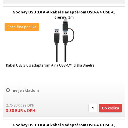
Goobay USB 3.0 A-A kábel s adaptérom USB-A > USB-C,
čierny, 3m
Špeciálna ponuka
Kábel USB 3.0 s adaptérom A na USB-C™, dĺžka 3metre
nie je skladom
2.75
EUR
bez DPH
Do košíka
3.38
EUR
s DPH
Goobay USB 3.0 A-A kábel s adaptérom USB-A > USB-C,