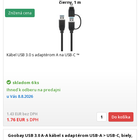
čierny, 1 m
Znížená cena
Kábel USB 3.0 s adaptérom A na USB-C ™
skladom
6 ks
Ihneď k odberu na predajni
u Vás
8.8.2026
1.43
EUR
bez DPH
Do košíka
1.76
EUR
s DPH
Goobay USB 3.0 A-A kábel s adaptérom USB-A > USB-C, biely,