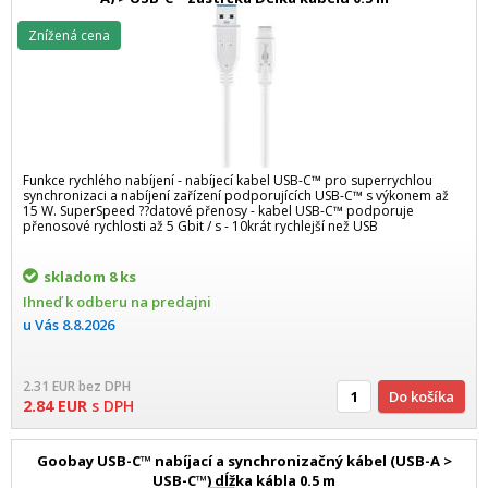
Znížená cena
Funkce rychlého nabíjení - nabíjecí kabel USB-C™ pro superrychlou
synchronizaci a nabíjení zařízení podporujících USB-C™ s výkonem až
15 W. SuperSpeed ??datové přenosy - kabel USB-C™ podporuje
přenosové rychlosti až 5 Gbit / s - 10krát rychlejší než USB
skladom
8 ks
Ihneď k odberu na predajni
u Vás
8.8.2026
2.31
EUR
bez DPH
Do košíka
2.84
EUR
s DPH
Goobay USB-C™ nabíjací a synchronizačný kábel (USB-A >
USB-C™) dĺžka kábla 0.5 m