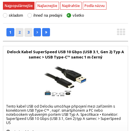
Najpopulárnejšie
Najlacnejšie
Najdrahšie
Podľa názvu
skladom
ihneď na predajni
všetko
1
2
3
Delock Kabel SuperSpeed USB 10 Gbps (USB 3.1, Gen 2) Typ A
samec > USB Type-C™ samec 1 m černý
Tento kabel USB od Delocku umožňuje připojení mezi zařízením s
konektorem USB Type-C™ , např. smartphonem a PC nebo
notebookem vybaveným portem USB Typ A. Specifikace • Konektor:
SuperSpeed USB 10 Gbps (USB 3.1, Gen 2) typ A samec > SuperSpeed
US