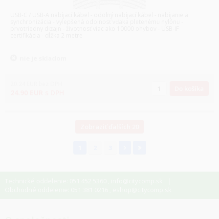
USB-C / USB-A nabíjací kábel - odolný nabíjací kábel - nabíjanie a
synchronizácia - vylepšená odolnosť vďaka pletenému nylónu -
prvotriedny dizajn - životnosť viac ako 10000 ohybov - USB-IF
certifikácia - dĺžka 2 metre
nie je skladom
20.24
EUR
bez DPH
Do košíka
24.90
EUR
s DPH
Zobraziť ďalších 20
1
2
3
Technické oddelenie: 051 452 5360
info@citycomp.sk
,
Obchodné oddelenie: 051 381 0216
eshop@citycomp.sk
,