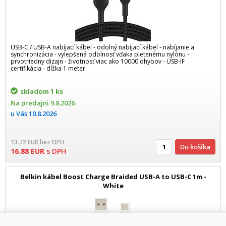
USB-C / USB-A nabíjací kábel - odolný nabíjací kábel - nabíjanie a
synchronizácia - vylepšená odolnosť vďaka pletenému nylónu -
prvotriedny dizajn - životnosť viac ako 10000 ohybov - USB-IF
certifikácia - dĺžka 1 meter
skladom
1 ks
Na predajni
9.8.2026
u Vás
10.8.2026
13.72
EUR
bez DPH
Do košíka
16.88
EUR
s DPH
Belkin kábel Boost Charge Braided USB-A to USB-C 1m -
White