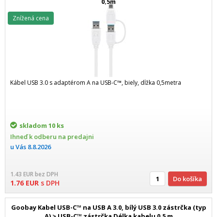
0,5m
Znížená cena
Kábel USB 3.0 s adaptérom A na USB-C™, biely, dĺžka 0,5metra
skladom
10 ks
Ihneď k odberu na predajni
u Vás
8.8.2026
1.43
EUR
bez DPH
Do košíka
1.76
EUR
s DPH
Goobay Kabel USB-C™ na USB A 3.0, bílý USB 3.0 zástrčka (typ
A) > USB-C™ zástrčka Délka kabelu 0.5 m