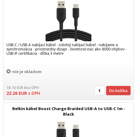
USB-C / USB-A nabíjací kábel - odolný nabíjací kábel - nabíjanie a
synchronizácia - prvotriedny dizajn - životnosť viac ako 8000 ohybov -
USB-IF certifikácia - dĺžka 3 metre
nie je skladom
18.10
EUR
bez DPH
Do košíka
22.26
EUR
s DPH
Belkin kábel Boost Charge Braided USB-A to USB-C 1m -
Black