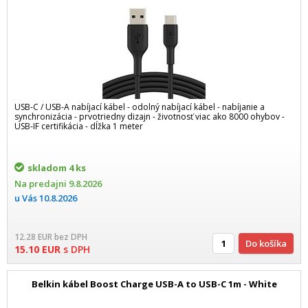
USB-C / USB-A nabíjací kábel - odolný nabíjací kábel - nabíjanie a
synchronizácia - prvotriedny dizajn - životnosť viac ako 8000 ohybov -
USB-IF certifikácia - dĺžka 1 meter
skladom
4 ks
Na predajni
9.8.2026
u Vás
10.8.2026
12.28
EUR
bez DPH
Do košíka
15.10
EUR
s DPH
Belkin kábel Boost Charge USB-A to USB-C 1m - White