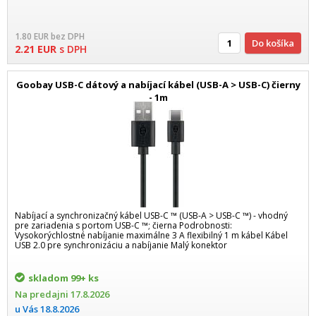
1.80
EUR
bez DPH
Do košíka
2.21
EUR
s DPH
Goobay USB-C dátový a nabíjací kábel (USB-A > USB-C) čierny
- 1m
Nabíjací a synchronizačný kábel USB-C ™ (USB-A > USB-C ™) - vhodný
pre zariadenia s portom USB-C ™; čierna Podrobnosti:
Vysokorýchlostné nabíjanie maximálne 3 A flexibilný 1 m kábel Kábel
USB 2.0 pre synchronizáciu a nabíjanie Malý konektor
skladom
99+ ks
Na predajni
17.8.2026
u Vás
18.8.2026