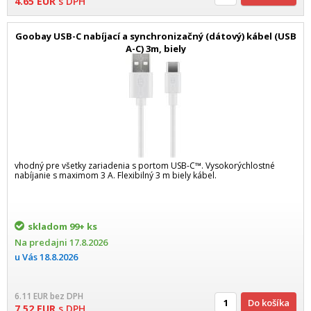
4.65
EUR
s DPH
Goobay USB-C nabíjací a synchronizačný (dátový) kábel (USB
A-C) 3m, biely
vhodný pre všetky zariadenia s portom USB-C™. Vysokorýchlostné
nabíjanie s maximom 3 A. Flexibilný 3 m biely kábel.
skladom
99+ ks
Na predajni
17.8.2026
u Vás
18.8.2026
6.11
EUR
bez DPH
Do košíka
7.52
EUR
s DPH