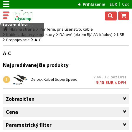
Prihlásenie
EUR
CZK
ítavam dáta ...
Hlavná strana
Periférie, príslušenstvo, káble
Káble, adaptéry, konektory
Dátové (okrem RJ/LAN káblov)
USB
Prepojovacie
A-C
A-C
Najpredávanejšie produkty
7.44
EUR
bez DPH
Delock Kabel SuperSpeed
1
9.15
EUR
s DPH
USB 10 Gbps (USB 3.1, Gen 2)
Typ A samec > USB Type-C™
samec 1 m černý
Zobraziť len
Cena
Parametrický filter