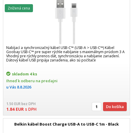
Znížená cena
Nabíjací a synchronizačný kábel USB-C™ (USB-A > USB-C™) Kábel
Goobay USB-C™ pre super rýchle nabíjanie s maximálnym prúdom 3 A
Vhodný pre rýchly prenos dát, synchronizáciu a nabíjanie zariadení.
Dátový kábel USB pripája zariadenia, ako sú počítače
skladom
4 ks
Ihneď k odberu na predajni
u Vás
8.8.2026
1.50
EUR
bez DPH
Do košíka
1.84
EUR
s DPH
Belkin kábel Boost Charge USB-A to USB-C 1m - Black