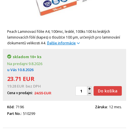
Peach Laminovací fólie A4, 100mic, lesklé, 100ks 100 ks lesklých
laminovacích fólií (kapes) o tloušťce 100 µm, určených pro laminování
dokumentů velikosti A4.
Ďalšie informácie
skladom
10+ ks
Na predajni
9.8.2026
u Vás
10.8.2026
23.71
EUR
19.28
EUR
bez DPH
Do košíka
Cena v predajni
24.55
EUR
Kód
7196
Záruka
12 mes.
Part No.
510299