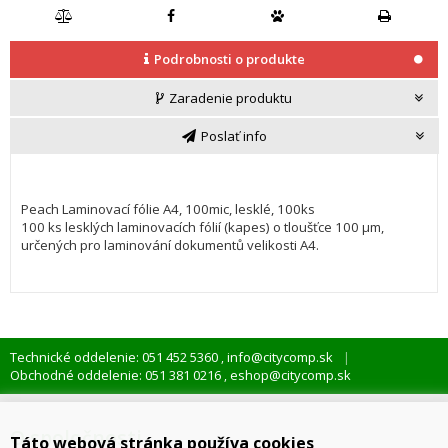
Podrobnosti o produkte
Zaradenie produktu
Poslať info
Peach Laminovací fólie A4, 100mic, lesklé, 100ks
100 ks lesklých laminovacích fólií (kapes) o tloušťce 100 µm,
určených pro laminování dokumentů velikosti A4.
Technické oddelenie: 051 452 5360
info@citycomp.sk
,
Obchodné oddelenie: 051 381 0216
eshop@citycomp.sk
,
O spoločnosti
Táto webová stránka používa cookies