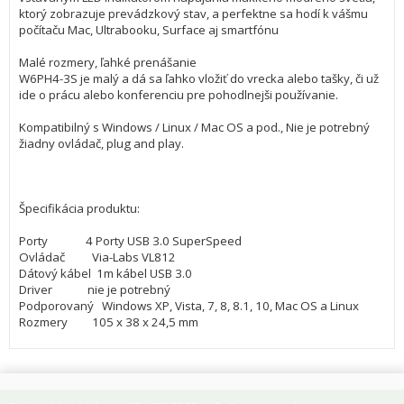
ktorý zobrazuje prevádzkový stav, a perfektne sa hodí k vášmu
počítaču Mac, Ultrabooku, Surface aj smartfónu
Malé rozmery, ľahké prenášanie
W6PH4-3S je malý a dá sa ľahko vložiť do vrecka alebo tašky, či už
ide o prácu alebo konferenciu pre pohodlnejši používanie.
Kompatibilný s Windows / Linux / Mac OS a pod., Nie je potrebný
žiadny ovládač, plug and play.
Špecifikácia produktu:
Porty 4 Porty USB 3.0 SuperSpeed
Ovládač Via-Labs VL812
Dátový kábel 1m kábel USB 3.0
Driver nie je potrebný
Podporovaný Windows XP, Vista, 7, 8, 8.1, 10, Mac OS a Linux
Rozmery 105 x 38 x 24,5 mm