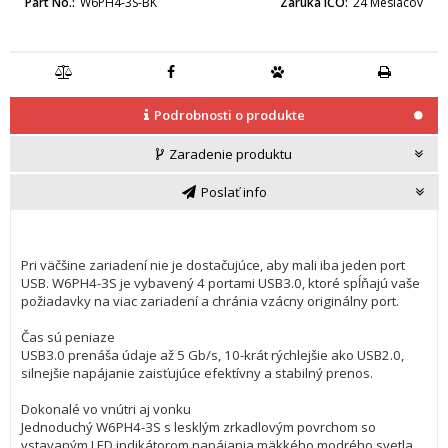
Part No.
W6PH4-3S-BK
Záruka IČO
24 Mesiacov
Podrobnosti o produkte
Zaradenie produktu
Poslať info
Pri väčšine zariadení nie je dostačujúce, aby mali iba jeden port
USB. W6PH4-3S je vybavený 4 portami USB3.0, ktoré spĺňajú vaše
požiadavky na viac zariadení a chránia vzácny originálny port.
Čas sú peniaze
USB3.0 prenáša údaje až 5 Gb/s, 10-krát rýchlejšie ako USB2.0,
silnejšie napájanie zaisťujúce efektívny a stabilný prenos.
Dokonalé vo vnútri aj vonku
Jednoduchý W6PH4-3S s lesklým zrkadlovým povrchom so
vstavaným LED indikátorom napájania mäkkého modrého svetla,