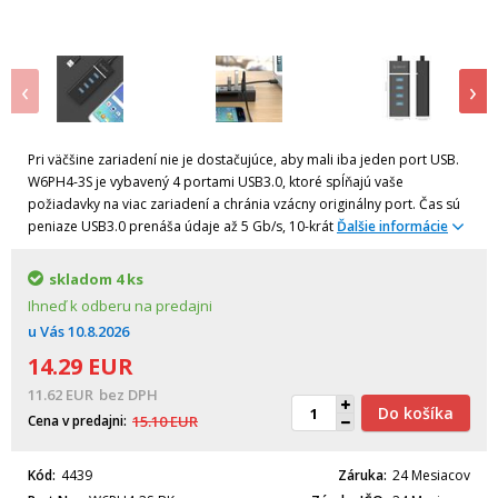
‹
›
Pri väčšine zariadení nie je dostačujúce, aby mali iba jeden port USB.
W6PH4-3S je vybavený 4 portami USB3.0, ktoré spĺňajú vaše
požiadavky na viac zariadení a chránia vzácny originálny port. Čas sú
peniaze USB3.0 prenáša údaje až 5 Gb/s, 10-krát
Ďalšie informácie
skladom
4 ks
Ihneď k odberu na predajni
u Vás
10.8.2026
14.29
EUR
11.62
EUR
bez DPH
Do košíka
Cena v predajni
15.10
EUR
Kód
4439
Záruka
24 Mesiacov