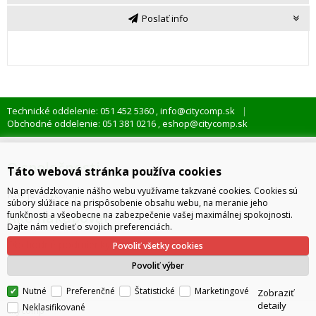
Poslať info
Technické oddelenie: 051 452 5360
info@citycomp.sk
,
Obchodné oddelenie: 051 381 0216
eshop@citycomp.sk
,
O spoločnosti
Táto webová stránka používa cookies
Na prevádzkovanie nášho webu využívame takzvané cookies. Cookies sú
Kto je citycomp
súbory slúžiace na prispôsobenie obsahu webu, na meranie jeho
Ako nakupovať
funkčnosti a všeobecne na zabezpečenie vašej maximálnej spokojnosti.
Dajte nám vedieť o svojich preferenciách.
Obchodné podmienky
Povoliť všetky cookies
Správa cookies
Povoliť výber
Nutné
Preferenčné
Štatistické
Marketingové
Zobraziť
detaily
Neklasifikované
citycomp