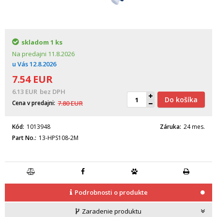
skladom
1 ks
Na predajni
11.8.2026
u Vás
12.8.2026
7.54
EUR
6.13
EUR
bez DPH
Do košíka
Cena v predajni
7.80
EUR
Kód
1013948
Záruka
24 mes.
Part No.
13-HPS108-2M
Podrobnosti o produkte
Zaradenie produktu