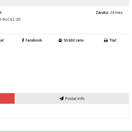
4
Záruka
24 mes.
-9-LC/LC-20
nať
Facebook
Strážiť cenu
Tlač
Poslať info