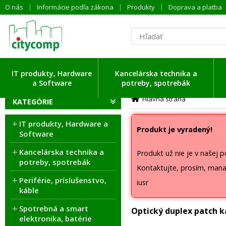
O nás
Informácie podľa zákona
Produkty
Doprava a platba
IT produkty, Hardware
Kancelárska technika a
a Software
potreby, spotrebák
Hlavná strana
KATEGÓRIE
IT produkty, Hardware a
Produkt je vyradený!
Software
Kancelárska technika a
Produkt už nie je v našej 
potreby, spotrebák
Kontaktujte, prosím, mana
Periférie, príslušenstvo,
iusr
káble
Spotrebná a smart
Optický duplex patch k
elektronika, batérie