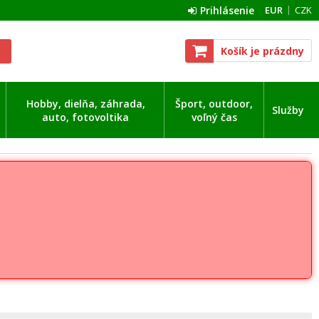
Prihlásenie
EUR
CZK
Košík je prázdny
Hobby, dielňa, záhrada,
Šport, outdoor,
Služby
auto, fotovoltika
voľný čas