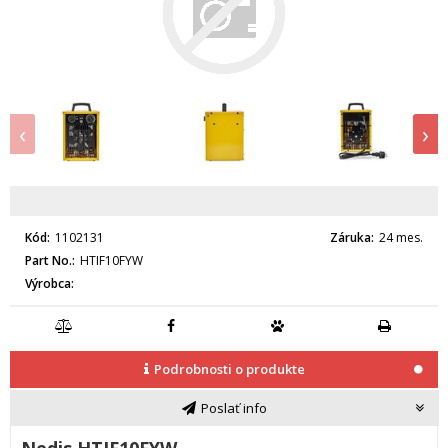
‹
›
Kód
1102131
Záruka
24 mes.
Part No.
HTIF10FYW
Výrobca
Podrobnosti o produkte
Poslať info