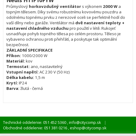
Nedis HTIF10FYW
Průmyslový
horkovzdušný ventilátor
s výkonem
2000 W
a
topným tělesem. Díky svému robustnímu kovovému pouzdru a
odolnému topnému prvku z nerezové oceli se perfektně hodí do
vaší dílny nebo garáže. Ventilátor má
dvě nastavení teploty +
nastavení chladného vzduchu
pro použití v létě. Rukojeť
usnadňuje pohyb topného tělesa po celém prostoru. Těleso je
vybaveno ochranou proti přehřátí, a poskytuje tak optimální
bezpečnost.
ZÁKLADNÍ SPECIFIKACE
Příkon:
1000/2000 W
Materiál:
kov
Termostat:
ano, nastavitelný
Vstupní napětí:
AC 230 V (50 Hz)
Délka kabelu:
1,5 m
Krytí:
IP24
Barva:
žlutá - černá
Technické oddelenie: 051 452 5360
info@citycomp.sk
,
Obchodné oddelenie: 051 381 0216
eshop@citycomp.sk
,