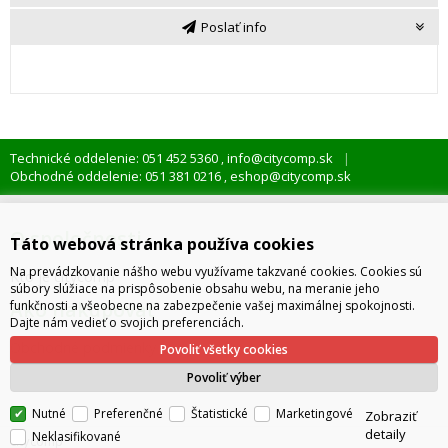
Poslať info
Technické oddelenie: 051 452 5360
info@citycomp.sk
,
Obchodné oddelenie: 051 381 0216
eshop@citycomp.sk
,
O spoločnosti
Táto webová stránka používa cookies
Na prevádzkovanie nášho webu využívame takzvané cookies. Cookies sú
Kto je citycomp
súbory slúžiace na prispôsobenie obsahu webu, na meranie jeho
Ako nakupovať
funkčnosti a všeobecne na zabezpečenie vašej maximálnej spokojnosti.
Dajte nám vedieť o svojich preferenciách.
Obchodné podmienky
Povoliť všetky cookies
Správa cookies
Povoliť výber
Nutné
Preferenčné
Štatistické
Marketingové
Zobraziť
detaily
Neklasifikované
citycomp