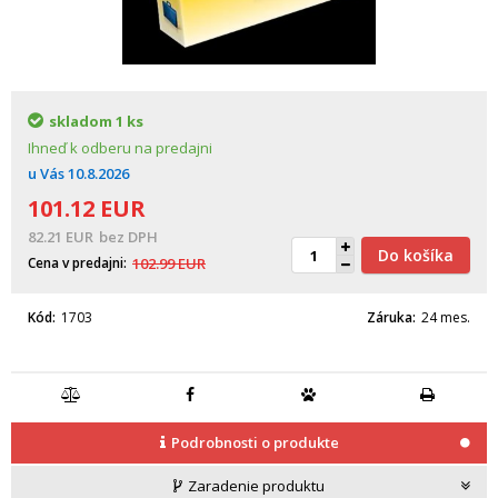
skladom
1 ks
Ihneď k odberu na predajni
u Vás
10.8.2026
101.12
EUR
82.21
EUR
bez DPH
Do košíka
Cena v predajni
102.99
EUR
Kód
1703
Záruka
24 mes.
Podrobnosti o produkte
Zaradenie produktu