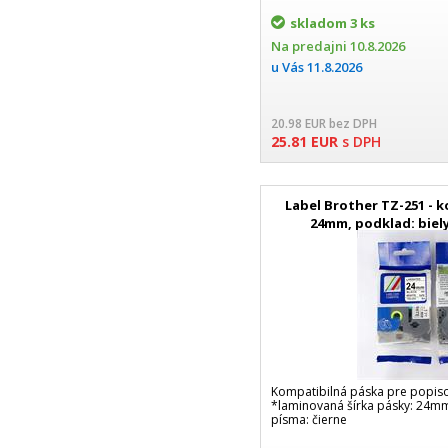
CDW|Brother HLL
skladom
3 ks
Na predajni
10.8.2026
u Vás
11.8.2026
20.98
EUR
bez DPH
25.81
EUR
s DPH
Label Brother TZ-251 - 
24mm, podklad: biely
laminov
Kompatibilná páska pre popis
*laminovaná šírka pásky: 24mm
písma: čierne