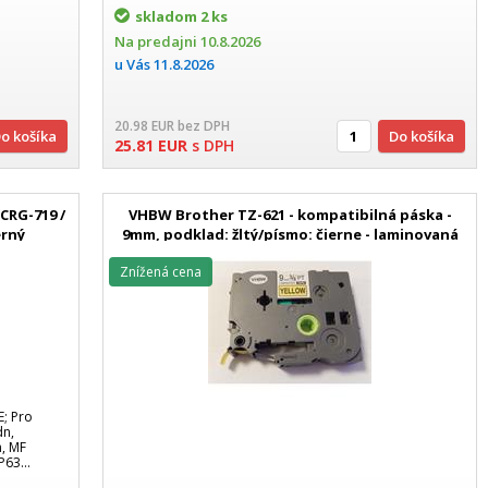
skladom
2 ks
Na predajni
10.8.2026
u Vás
11.8.2026
20.98
EUR
bez DPH
Do košíka
Do košíka
25.81
EUR
s DPH
CRG-719 /
VHBW Brother TZ-621 - kompatibilná páska -
erný
9mm, podklad: žltý/písmo: čierne - laminovaná
Znížená cena
E; Pro
dn,
, MF
63...