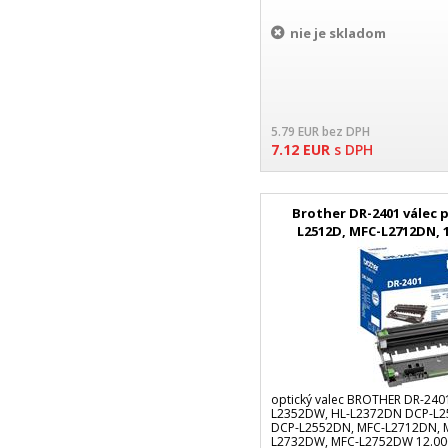
nie je skladom
5.79
EUR
bez DPH
7.12
EUR
s DPH
Brother DR-2401 válec 
L2512D, MFC-L2712DN, 1
optický valec BROTHER DR-240
L2352DW, HL-L2372DN DCP-L2
DCP-L2552DN, MFC-L2712DN, 
L2732DW, MFC-L2752DW 12.000