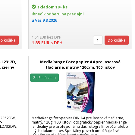
skladom
10+ ks
Ihneď k odberu na predajni
u Vás
9.8.2026
1.51
EUR
bez DPH
Do košíka
Do košíka
1.85
EUR
s DPH
-L2312D,
MediaRange Fotopapier A4 pre laserové
 čierny
tlačiarne, matný 120g/m, 100 listov
Znížená cena
-L2352DW,
MediaRange fotopapier DIN A4 pre laserové tlačiarne,
P-
matný, 120g, 100 listov Fotografický papier MediaRange
-L2732DW,
je ideálny pre profesionálnu tlač fotografií, brožúr alebo
iných dokumentov. Špeciálny povrch umožňuje živé
výtlačky so všetkými štandardnými mo