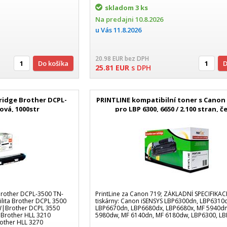
skladom
3 ks
Na predajni
10.8.2026
u Vás
11.8.2026
20.98
EUR
bez DPH
Do košíka
25.81
EUR
s DPH
ridge Brother DCPL-
PRINTLINE kompatibilní toner s Canon 
ová, 1000str
pro LBP 6300, 6650 / 2.100 stran, č
Brother DCPL-3500 TN-
PrintLine za Canon 719; ZÁKLADNÍ SPECIFIKAC
ilita Brother DCPL 3500
tiskárny: Canon iSENSYS LBP6300dn, LBP6310
W|Brother DCPL 3550
LBP6670dn, LBP6680dx, LBP6680x, MF 5940dn
Brother HLL 3210
5980dw, MF 6140dn, MF 6180dw, LBP6300, LBP
ther HLL 3270