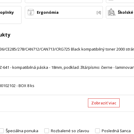
doplnky
Ergonómia
4
Školské
ukty
6/CE285/278/CAN712/CAN713/CRG725 Black kompatibilný toner 2000 strá
Z-641 - kompatibilná páska - 18mm, podklad: žltá/písmo: čierne - laminova
00102102 - BOX 8 ks
Zobraziť viac
Špeciálna ponuka
Rozbalené so zľavou
Posledná šanca