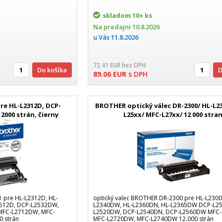
skladom
10+ ks
Na predajni
10.8.2026
u Vás
11.8.2026
72.41
EUR
bez DPH
Do košíka
89.06
EUR
s DPH
pre HL-L2312D, DCP-
BROTHER optický válec DR-2300/ HL-L2
2000 strán, čierny
L25xx/ MFC-L27xx/ 12 000 stra
1 pre HL-L2312D, HL-
optický valec BROTHER DR-2300 pre HL-L2300
512D, DCP-L2532DW,
L2340DW, HL-L2360DN, HL-L2365DW DCP-L25
MFC-L2712DW, MFC-
L2520DW, DCP-L2540DN, DCP-L2560DW MFC
 strán
MFC-L2720DW, MFC-L2740DW 12.000 strán