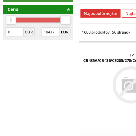
Cena
Najpopulárnejšie
Najl
EUR
EUR
1000 produktov
50 stránok
HP
CB435A/CB436/CE285/278/
Black kompatibilný t