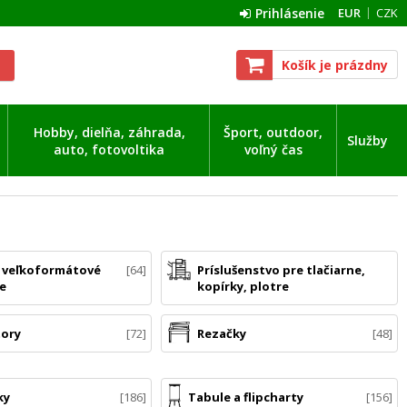
Prihlásenie
EUR
CZK
Košík je prázdny
Hobby, dielňa, záhrada,
Šport, outdoor,
Služby
auto, fotovoltika
voľný čas
a veľkoformátové
64
Príslušenstvo pre tlačiarne,
ne
kopírky, plotre
tory
72
Rezačky
48
ky
186
Tabule a flipcharty
156