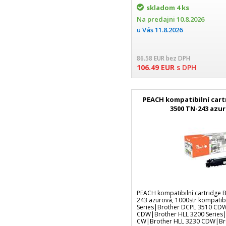
skladom
4 ks
Na predajni
10.8.2026
u Vás
11.8.2026
86.58
EUR
bez DPH
106.49
EUR
s DPH
PEACH kompatibilní cart
3500 TN-243 azur
PEACH kompatibilní cartridge 
243 azurová, 1000str kompatib
Series|Brother DCPL 3510 CD
CDW|Brother HLL 3200 Series|
CW|Brother HLL 3230 CDW|Bro