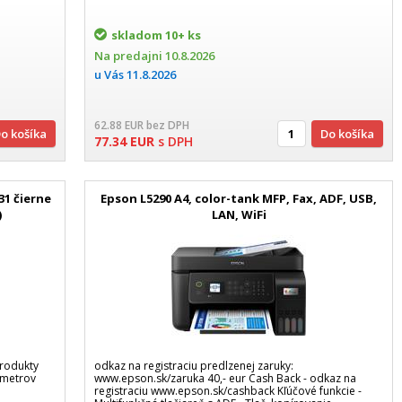
skladom
10+ ks
Na predajni
10.8.2026
u Vás
11.8.2026
62.88
EUR
bez DPH
Do košíka
Do košíka
77.34
EUR
s DPH
1 čierne
Epson L5290 A4, color-tank MFP, Fax, ADF, USB,
)
LAN, WiFi
rodukty
odkaz na registraciu predlzenej zaruky:
 metrov
www.epson.sk/zaruka 40,- eur Cash Back - odkaz na
registraciu www.epson.sk/cashback Kľúčové funkcie -