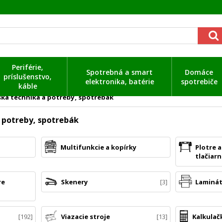
Periférie,
Spotrebná a smart
Domáce
príslušenstvo,
elektronika, batérie
spotrebiče
káble
ska technika a potreby, spotrebák
 potreby, spotrebák
Multifunkcie a kopírky
Plotre 
tlačiar
re
Skenery
3
Laminá
192
Viazacie stroje
13
Kalkulač