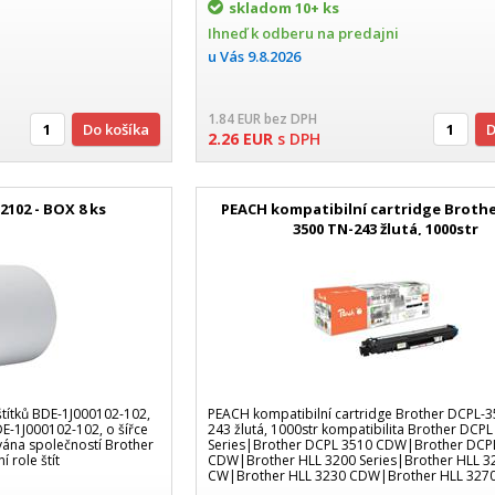
skladom
10+ ks
Ihneď k odberu na predajni
u Vás
9.8.2026
1.84
EUR
bez DPH
Do košíka
2.26
EUR
s DPH
2102 - BOX 8 ks
PEACH kompatibilní cartridge Brothe
3500 TN-243 žlutá, 1000str
štítků BDE-1J000102-102,
PEACH kompatibilní cartridge Brother DCPL-3
BDE-1J000102-102, o šířce
243 žlutá, 1000str kompatibilita Brother DCP
vána společností Brother
Series|Brother DCPL 3510 CDW|Brother DCP
í role štít
CDW|Brother HLL 3200 Series|Brother HLL 3
CW|Brother HLL 3230 CDW|Brother HLL 327
CDW|Brother HLL 3