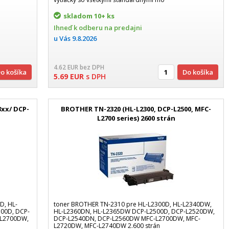
skladom
10+ ks
Ihneď k odberu na predajni
u Vás
9.8.2026
4.62
EUR
bez DPH
Do košíka
Do košíka
5.69
EUR
s DPH
3xx/ DCP-
BROTHER TN-2320 (HL-L2300, DCP-L2500, MFC-
n
L2700 series) 2600 strán
D, HL-
toner BROTHER TN-2310 pre HL-L2300D, HL-L2340DW,
00D, DCP-
HL-L2360DN, HL-L2365DW DCP-L2500D, DCP-L2520DW,
-L2700DW,
DCP-L2540DN, DCP-L2560DW MFC-L2700DW, MFC-
L2720DW, MFC-L2740DW 2.600 strán