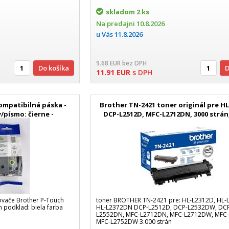
skladom
2 ks
Na predajni
10.8.2026
u Vás
11.8.2026
9.68
EUR
bez DPH
Do košíka
11.91
EUR
s DPH
kompatibilná páska -
Brother TN-2421 toner originál pre HL
/písmo: čierne -
DCP-L2512D, MFC-L2712DN, 3000 strán,
aná
ovače Brother P-Touch
toner BROTHER TN-2421 pre: HL-L2312D, HL
 podklad: biela farba
HL-L2372DN DCP-L2512D, DCP-L2532DW, DC
L2552DN, MFC-L2712DN, MFC-L2712DW, MFC
MFC-L2752DW 3.000 strán