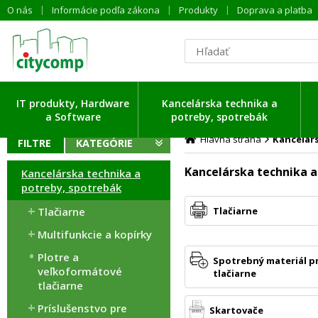
O nás
Informácie podľa zákona
Produkty
Doprava a platba
ítavam dáta ...
IT produkty, Hardware
Kancelárska technika a
a Software
potreby, spotrebák
Hlavná strana
Kancelár
FILTRE
KATEGÓRIE
Kancelárska technika a
Kancelárska technika a
potreby, spotrebák
Tlačiarne
Tlačiarne
Multifunkcie a kopírky
Plotre a
Spotrebný materiál p
veľkoformátové
tlačiarne
tlačiarne
Príslušenstvo pre
Skartovače