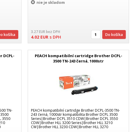
nie je skladom
3.27
EUR
bez DPH
Do košíka
Do košíka
4.02
EUR
s DPH
r DCPL-
PEACH kompatibilní cartridge Brother DCPL-
3500 TN-243 černá, 1000str
500 TN-
PEACH kompatibilní cartridge Brother DCPL-3500 TN-
L 3500
243 černá, 1000str kompatibilita Brother DCPL 3500
L 3550
Series|Brother DCPL 3510 CDW|Brother DCPL 3550
210
CDW|Brother HLL 3200 Series|Brother HLL 3210
0
CW|Brother HLL 3230 CDW|Brother HLL 3270
CDW|Brother HLL 3