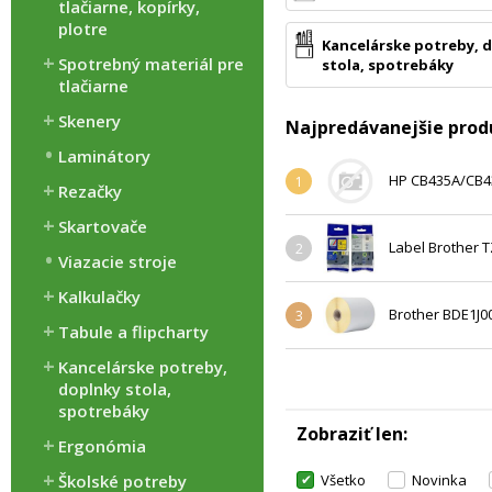
tlačiarne, kopírky,
plotre
Kancelárske potreby, 
Spotrebný materiál pre
stola, spotrebáky
tlačiarne
Skenery
Najpredávanejšie prod
Laminátory
HP CB435A/CB43
1
Rezačky
Skartovače
Label Brother T
2
Viazacie stroje
Kalkulačky
Brother BDE1J0
3
Tabule a flipcharty
Kancelárske potreby,
doplnky stola,
spotrebáky
Zobraziť len
Ergonómia
Školské potreby
Všetko
Novinka