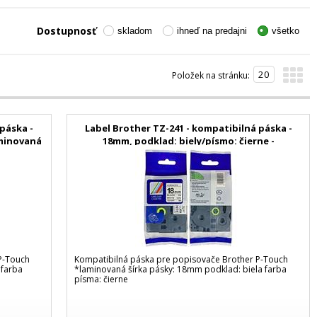
Dostupnosť
skladom
ihneď na predajni
všetko
Položek na stránku:
páska -
Label Brother TZ-241 - kompatibilná páska -
aminovaná
18mm, podklad: biely/písmo: čierne -
laminovaná
P-Touch
Kompatibilná páska pre popisovače Brother P-Touch
 farba
*laminovaná šírka pásky: 18mm podklad: biela farba
písma: čierne