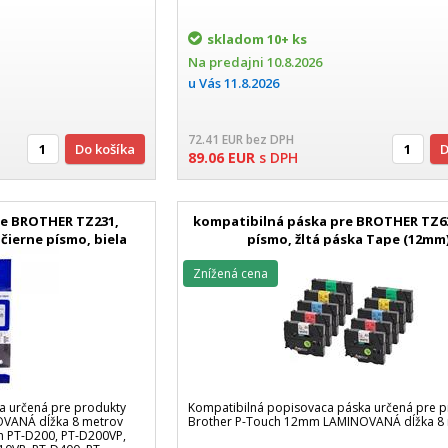
skladom
10+ ks
Na predajni
10.8.2026
u Vás
11.8.2026
72.41
EUR
bez DPH
Do košíka
89.06
EUR
s DPH
re BROTHER TZ231,
kompatibilná páska pre BROTHER TZ63
 čierne písmo, biela
písmo, žltá páska Tape (12mm
 (12mm)
Znížená cena
a určená pre produkty
Kompatibilná popisovaca páska určená pre p
VANÁ dĺžka 8 metrov
Brother P-Touch 12mm LAMINOVANÁ dĺžka 8
h PT-D200, PT-D200VP,