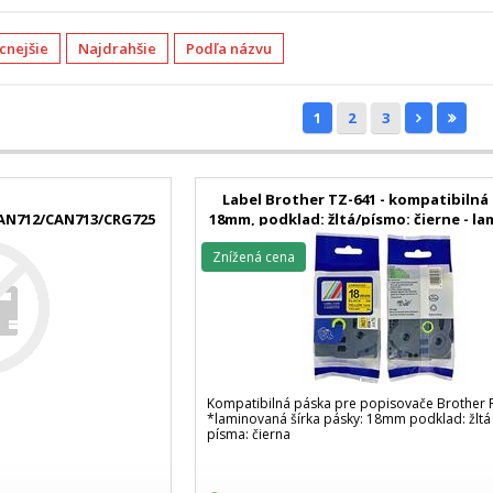
acnejšie
Najdrahšie
Podľa názvu
1
2
3
Label Brother TZ-641 - kompatibilná 
CAN712/CAN713/CRG725
18mm, podklad: žltá/písmo: čierne - l
oner 2000 strán)
Znížená cena
Kompatibilná páska pre popisovače Brother 
*laminovaná šírka pásky: 18mm podklad: žltá
písma: čierna