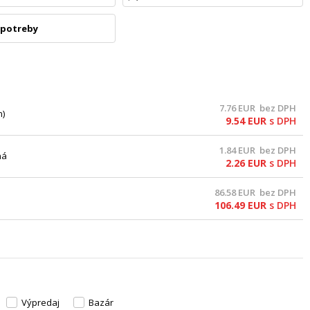
 potreby
7.76
EUR
bez DPH
n)
9.54
EUR
s DPH
1.84
EUR
bez DPH
ná
2.26
EUR
s DPH
86.58
EUR
bez DPH
106.49
EUR
s DPH
Výpredaj
Bazár