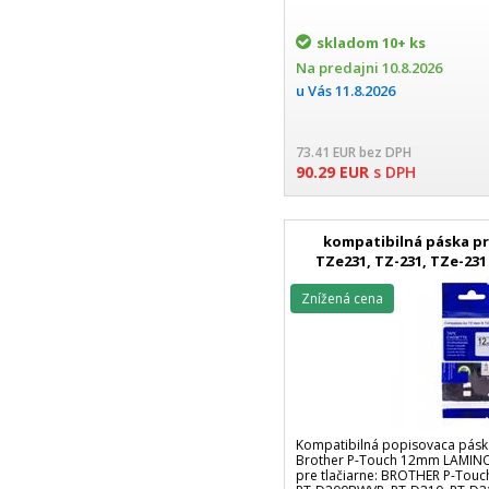
skladom
10+ ks
Na predajni
10.8.2026
u Vás
11.8.2026
73.41
EUR
bez DPH
90.29
EUR
s DPH
kompatibilná páska p
TZe231, TZ-231, TZe-231
páska Tape
Znížená cena
Kompatibilná popisovaca pásk
Brother P-Touch 12mm LAMINO
pre tlačiarne: BROTHER P-Touc