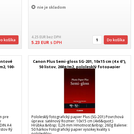
nie je skladom
4.25
EUR
bez DPH
Do košíka
Do košíka
5.23
EUR
s DPH
entové
Canon Plus Semi-gloss SG-201, 10x15 cm (4 x 6"),
m2, 100-
50 listov, 260g/m2, pololesklý fotopapier
m pre
Pololesklý fotografický papier Plus (SG-201) Povrchová
v
úprava: saténový Rozmer: 10x15 cm (4x6&quot;)
 DIN A4
Hrúbka:&nbsp; 0,26 mm Hmotnosť:&nbsp; 260g Balenie:
istov Rý
50 hárkov Fotografický papier vysokej kvality s
pololesklou