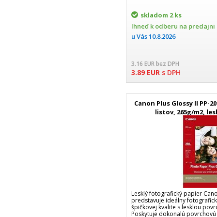
skladom
2 ks
Ihneď k odberu na predajni
u Vás
10.8.2026
3.16
EUR
bez DPH
3.89
EUR
s DPH
Canon Plus Glossy II PP-201
listov, 265g/m2, le
Lesklý fotografický papier Cano
predstavuje ideálny fotografick
špičkovej kvalite s lesklou po
Poskytuje dokonalú povrchovú 