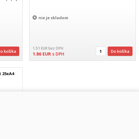
nie je skladom
1.51
EUR
bez DPH
Do košíka
Do košíka
1.86
EUR
s DPH
t 25xA4