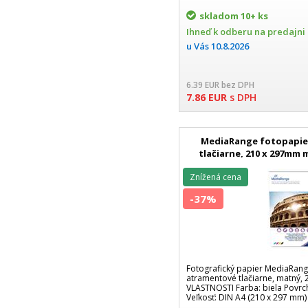
skladom
10+ ks
Ihneď k odberu na predajni
u Vás
10.8.2026
6.39
EUR
bez DPH
7.86
EUR
s DPH
MediaRange fotopapie
tlačiarne, 210 x 297mm 
listo
Znížená cena
-37%
Fotografický papier MediaRan
atramentové tlačiarne, matný, 2
VLASTNOSTI Farba: biela Povrc
Veľkosť: DIN A4 (210 x 297 mm