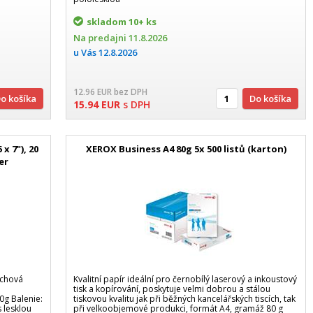
skladom
10+ ks
Na predajni
11.8.2026
u Vás
12.8.2026
12.96
EUR
bez DPH
Do košíka
Do košíka
15.94
EUR
s DPH
x 7"), 20
XEROX Business A4 80g 5x 500 listů (karton)
er
rchová
Kvalitní papír ideální pro černobílý laserový a inkoustový
tisk a kopírování, poskytuje velmi dobrou a stálou
g Balenie:
tiskovou kvalitu jak při běžných kancelářských tiscích, tak
s lesklou
při velkoobjemové produkci, formát A4, gramáž 80 g