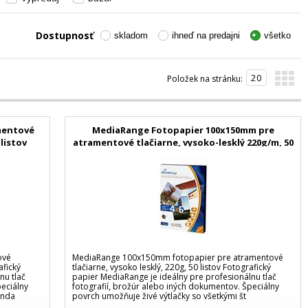
Dostupnosť
skladom
ihneď na predajni
všetko
Položek na stránku:
mentové
MediaRange Fotopapier 100x150mm pre
 listov
atramentové tlačiarne, vysoko-lesklý 220g/m, 50
listov
ové
MediaRange 100x150mm fotopapier pre atramentové
afický
tlačiarne, vysoko lesklý, 220g, 50 listov Fotografický
nu tlač
papier MediaRange je ideálny pre profesionálnu tlač
peciálny
fotografií, brožúr alebo iných dokumentov. Špeciálny
anda
povrch umožňuje živé výtlačky so všetkými št