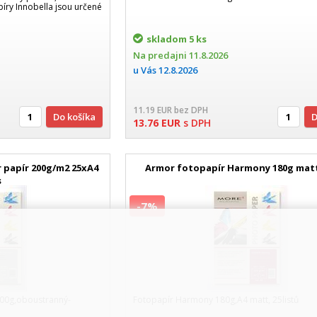
ry Innobella jsou určené
skladom
5 ks
Na predajni
11.8.2026
u Vás
12.8.2026
11.19
EUR
bez DPH
Do košíka
13.76
EUR
s DPH
 papír 200g/m2 25xA4
Armor fotopapír Harmony 180g mat
s
-7%
200g,oboustranný-
Fotopapír Harmony 180g,A4 matt, 25listů