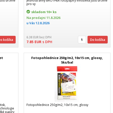
jsou určené
jednostranný BROTHER fotopapíry Innobella jsou určené
pro vy
skladom
10+ ks
Na predajni
11.8.2026
u Vás
12.8.2026
6.38
EUR
bez DPH
Do košíka
Do košíka
7.85
EUR
s DPH
Jet
Fotopohlednice 250g/m2, 10x15 cm, glossy,
5ks/bal
tisk,
Fotopohlednice 250g/m2, 10x15 cm, glossy
echnologie
dké papíry