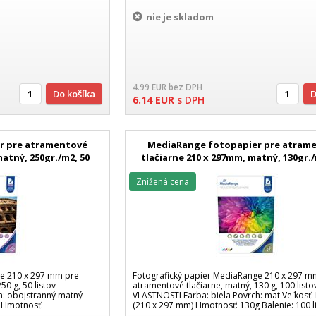
nie je skladom
4.99
EUR
bez DPH
Do košíka
6.14
EUR
s DPH
r pre atramentové
MediaRange fotopapier pre atram
matný, 250gr./m2, 50
tlačiarne 210 x 297mm, matný, 130gr./
v
listové balenie
Znížená cena
ge 210 x 297 mm pre
Fotografický papier MediaRange 210 x 297 m
50 g, 50 listov
atramentové tlačiarne, matný, 130 g, 100 listo
h: obojstranný matný
VLASTNOSTI Farba: biela Povrch: mat Veľkosť:
) Hmotnosť:
(210 x 297 mm) Hmotnosť: 130g Balenie: 100 l