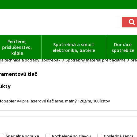
Periférie,
Spotrebná a smart
Domáce
príslušenstvo,
elektronika, batérie
spotrebiče
káble
a technika a potreby, spotrebák
Spotrebný materiál pre tlačiarne
pre
tramentovú tlač
ukty
papier A4 pre laserové tlačiarne, matný 120g/m, 100 listov
Špeciálna ponuka
Rozbalené so zľavou
Posledná šanca