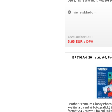
ostré, jasné a kvalitní. Můžete 
nie je skladom
4.59
EUR
bez DPH
5.65
EUR
s DPH
BP71GA4, 20 listů, A4, 
Brother Premium Glossy Photo 
kvalitní a trvanlivý fotografický t
formát A4 260g/m2 balení 20ks 