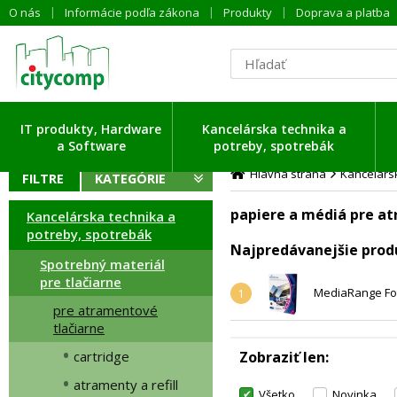
O nás
Informácie podľa zákona
Produkty
Doprava a platba
ítavam dáta ...
IT produkty, Hardware
Kancelárska technika a
a Software
potreby, spotrebák
Hlavná strana
Kancelársk
FILTRE
KATEGÓRIE
papiere a médiá pre a
Kancelárska technika a
potreby, spotrebák
Najpredávanejšie prod
Spotrebný materiál
pre tlačiarne
MediaRange Foto
1
pre atramentové
tlačiarne
cartridge
Zobraziť len
atramenty a refill
Všetko
Novinka