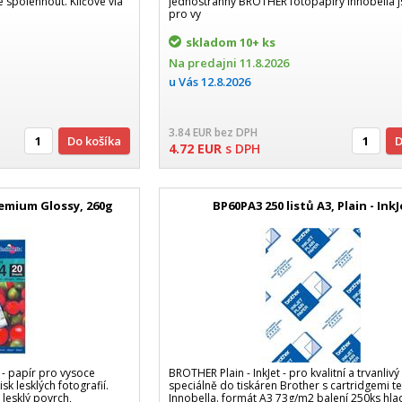
se spolehnout. Klíčové vla
jednostranný BROTHER fotopapíry Innobella 
pro vy
skladom
10+ ks
Na predajni
11.8.2026
u Vás
12.8.2026
3.84
EUR
bez DPH
Do košíka
4.72
EUR
s DPH
Premium Glossy, 260g
BP60PA3 250 listů A3, Plain - Ink
- papír pro vysoce
BROTHER Plain - InkJet - pro kvalitní a trvanlivý 
isk lesklých fotografií.
speciálně do tiskáren Brother s cartridgemi t
lesklý povrch,
Innobella. formát A3 73g/m2 balení 250ks hla