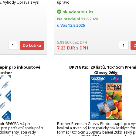
ky. Výhody Úprava s vys
úpravo
skladom
10+ ks
Na predajni
11.8.2026
u Vás
12.8.2026
5.88
EUR
bez DPH
Do košíka
7.23
EUR
s DPH
papír pro inkoustové
BP71GP20, 20 listů, 10x15cm Pre
rother
Glossy,260g
apír BP60PA A4 pro
Brother Premium Glossy Photo - papír pro vy
 pro perfektní spolupráci
kvalitní a trvanlivý fotografický tisk lesklých fot
é dokumenty jsou vždy
formát 10x15cm 260g/m2 balení 20ks lesklý p