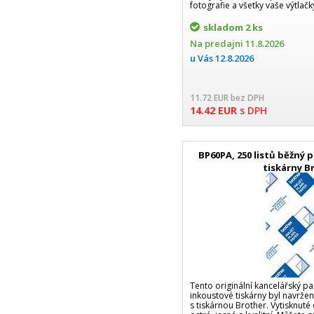
fotografie a všetky vaše výtlač
skladom
2 ks
Na predajni
11.8.2026
u Vás
12.8.2026
11.72
EUR
bez DPH
14.42
EUR
s DPH
BP60PA, 250 listů běžný 
tiskárny B
Tento originální kancelářský p
inkoustové tiskárny byl navržen
s tiskárnou Brother. Vytisknut