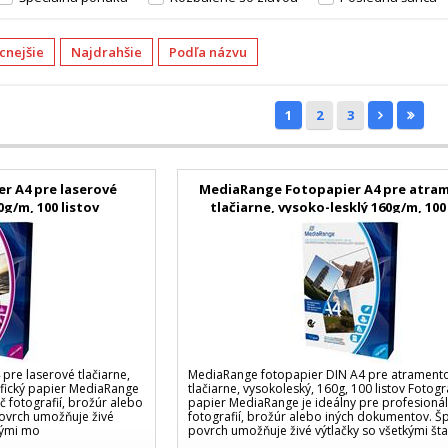
acnejšie
Najdrahšie
Podľa názvu
1
2
3
r A4 pre laserové
MediaRange Fotopapier A4 pre atra
0g/m, 100 listov
tlačiarne, vysoko-lesklý 160g/m, 100
pre laserové tlačiarne,
MediaRange fotopapier DIN A4 pre atrament
afický papier MediaRange
tlačiarne, vysokoleský, 160g, 100 listov Fotogr
č fotografií, brožúr alebo
papier MediaRange je ideálny pre profesionál
ovrch umožňuje živé
fotografií, brožúr alebo iných dokumentov. Š
nými mo
povrch umožňuje živé výtlačky so všetkými št