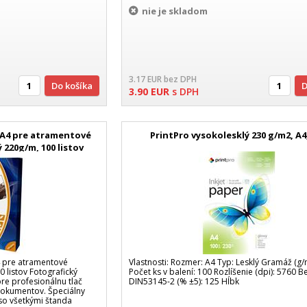
nie je skladom
3.17
EUR
bez DPH
Do košíka
3.90
EUR
s DPH
A4 pre atramentové
PrintPro vysokolesklý 230 g/m2, A4,
 220g/m, 100 listov
 pre atramentové
Vlastnosti: Rozmer: A4 Typ: Lesklý Gramáž (g/
0 listov Fotografický
Počet ks v balení: 100 Rozlíšenie (dpi): 5760 B
re profesionálnu tlač
DIN53145-2 (% ±5): 125 Hĺbk
 dokumentov. Špeciálny
so všetkými štanda