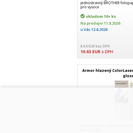
jednostranný BROTHER fotopapí
pro vysoce
skladom
10+ ks
Na predajni
11.8.2026
u Vás
12.8.2026
8.64
EUR
bez DPH
10.63
EUR
s DPH
Armor hlazený ColorLaser
glos
Hlazený Color Laser papír,A4 
glossy,25list