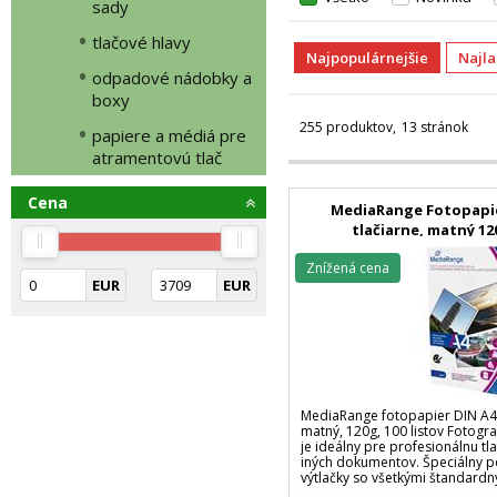
sady
tlačové hlavy
Najpopulárnejšie
Najl
odpadové nádobky a
boxy
255 produktov
13 stránok
papiere a médiá pre
atramentovú tlač
Cena
MediaRange Fotopapie
tlačiarne, matný 12
Znížená cena
EUR
EUR
MediaRange fotopapier DIN A4 
matný, 120g, 100 listov Fotogr
je ideálny pre profesionálnu tla
iných dokumentov. Špeciálny p
výtlačky so všetkými štandard