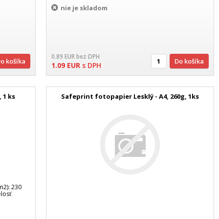
nie je skladom
0.89
EUR
bez DPH
Do košíka
Do košíka
1.09
EUR
s DPH
 1 ks
Safeprint fotopapier Lesklý - A4, 260g, 1ks
m2): 230
elosť