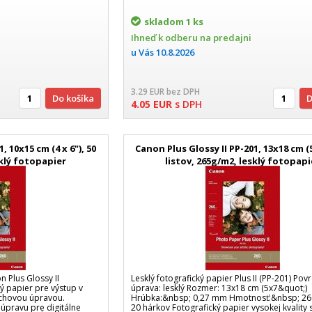
skladom
1 ks
Ihneď k odberu na predajni
u Vás
10.8.2026
3.29
EUR
bez DPH
Do košíka
4.05
EUR
s DPH
, 10x15 cm (4 x 6"), 50
Canon Plus Glossy II PP-201, 13x18 cm (5 
sklý fotopapier
listov, 265g/m2, lesklý fotopapi
n Plus Glossy II
Lesklý fotografický papier Plus II (PP-201) Pov
ý papier pre výstup v
úprava: lesklý Rozmer: 13x18 cm (5x7&quot;)
vrchovou úpravou.
Hrúbka:&nbsp; 0,27 mm Hmotnosť:&nbsp; 260
úpravu pre digitálne
20 hárkov Fotografický papier vysokej kvality 