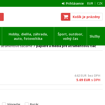
Prihlásenie
EUR
CZK
Košík je prázdny
Hobby, dielňa, záhrada,
Šport, outdoor,
Služby
auto, fotovoltika
voľný čas
 atramentové tlačiarne
papiere a médiá pre atramentovú tlač
4.62
EUR
bez DPH
5.69
EUR
s DPH
Výpredaj
Bazár