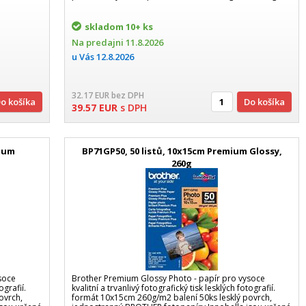
skladom
10+ ks
Na predajni
11.8.2026
u Vás
12.8.2026
32.17
EUR
bez DPH
Do košíka
Do košíka
39.57
EUR
s DPH
mium
BP71GP50, 50 listů, 10x15cm Premium Glossy,
260g
soce
Brother Premium Glossy Photo - papír pro vysoce
ografií.
kvalitní a trvanlivý fotografický tisk lesklých fotografií.
ovrch,
formát 10x15cm 260g/m2 balení 50ks lesklý povrch,