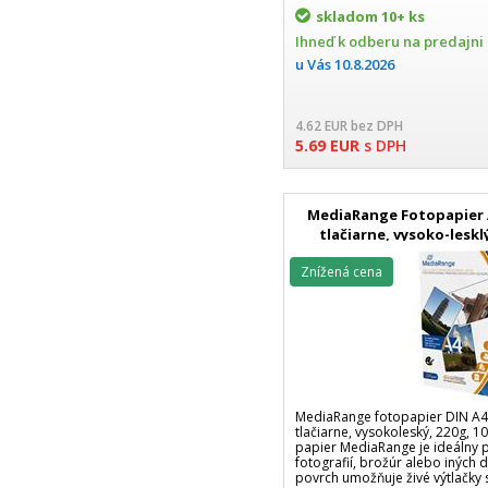
skladom
10+ ks
Ihneď k odberu na predajni
u Vás
10.8.2026
4.62
EUR
bez DPH
5.69
EUR
s DPH
MediaRange Fotopapier 
tlačiarne, vysoko-lesklý
Znížená cena
MediaRange fotopapier DIN A4
tlačiarne, vysokoleský, 220g, 10
papier MediaRange je ideálny p
fotografií, brožúr alebo iných
povrch umožňuje živé výtlačky 