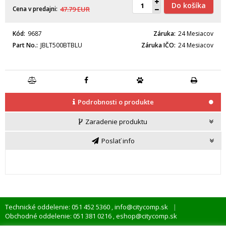
Do košíka
Cena v predajni
47.79
EUR
Kód
9687
Záruka
24 Mesiacov
Part No.
JBLT500BTBLU
Záruka IČO
24 Mesiacov
Podrobnosti o produkte
Zaradenie produktu
Poslať info
Technické oddelenie: 051 452 5360
info@citycomp.sk
,
Obchodné oddelenie: 051 381 0216
eshop@citycomp.sk
,