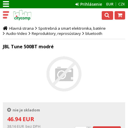
Prihlásenie
EUR
CZK
Hlavná strana
Spotrebná a smart elektronika, batérie
Audio-Video
Reproduktory, reprosústavy
bluetooth
JBL Tune 500BT modré
nie je skladom
46.94
EUR
38.16
EUR
bez DPH