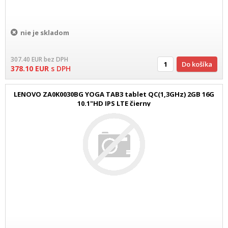
nie je skladom
307.40
EUR
bez DPH
Do košíka
378.10
EUR
s DPH
LENOVO ZA0K0030BG YOGA TAB3 tablet QC(1,3GHz) 2GB 16G
10.1"HD IPS LTE čierny