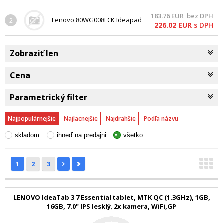
16GB, 7.0" IPS lesklý, 2x
183.76
EUR
bez DPH
kamera, WiFi,GP
Lenovo 80WG008FCK Ideapad
2
226.02
EUR
s DPH
110S 11.6 HD/ N3060/32G /2G/
INT/ W10 sil
Zobraziť len
Cena
Parametrický filter
Najpopulárnejšie
Najlacnejšie
Najdrahšie
Podľa názvu
skladom
ihneď na predajni
všetko
1
2
3
LENOVO IdeaTab 3 7 Essential tablet, MTK QC (1.3GHz), 1GB,
16GB, 7.0" IPS lesklý, 2x kamera, WiFi,GP