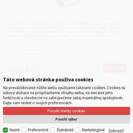
Part number ZA4G0019CZ Procesor Qualcomm® Snapdragon™ 429,
Quad-Core, 2.0 GHz Pamät RAM: 2GB Pevný disk 32GB eMMC Displej
10.1" HD IPS (1280x800) Multitouch Grafická karta Integrated Qualcomm
Adreno 504 GPU Komunkácia WiFi 802.11 a/b/g/n/ac Bluetoot
nie je skladom
113.99
EUR
bez DPH
Do košíka
140.21
EUR
s DPH
Táto webová stránka používa cookies
HUAWEI MediaPad T3 10.0 16GB WiFi Space Gray
Na prevádzkovanie nášho webu využívame takzvané cookies. Cookies sú
súbory slúžiace na prispôsobenie obsahu webu, na meranie jeho
funkčnosti a všeobecne na zabezpečenie vašej maximálnej spokojnosti.
Dajte nám vedieť o svojich preferenciách.
Povoliť všetky cookies
Povoliť výber
Nutné
Preferenčné
Štatistické
Marketingové
Zobraziť