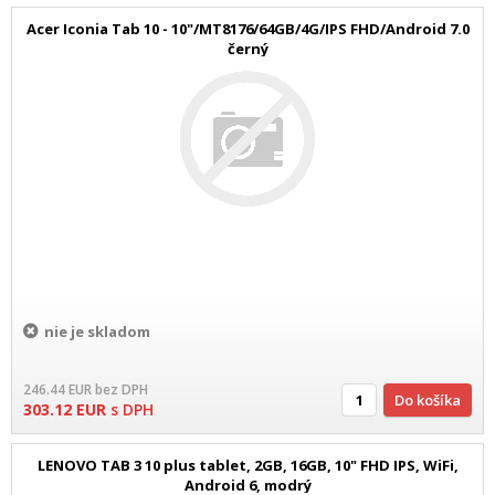
Acer Iconia Tab 10 - 10"/MT8176/64GB/4G/IPS FHD/Android 7.0
černý
nie je skladom
246.44
EUR
bez DPH
Do košíka
303.12
EUR
s DPH
LENOVO TAB 3 10 plus tablet, 2GB, 16GB, 10" FHD IPS, WiFi,
Android 6, modrý