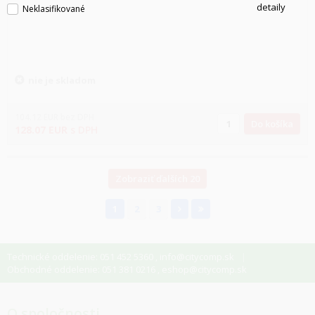
detaily
Neklasifikované
nie je skladom
104.12
EUR
bez DPH
Do košíka
128.07
EUR
s DPH
Zobraziť ďalších 20
1
2
3
Technické oddelenie: 051 452 5360
info@citycomp.sk
,
Obchodné oddelenie: 051 381 0216
eshop@citycomp.sk
,
O spoločnosti