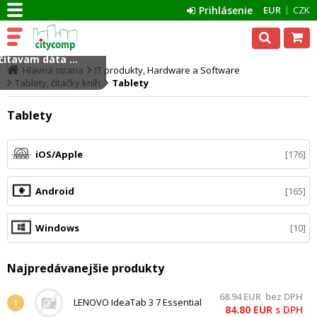
Prihlásenie
EUR
CZK
ítavam dáta ...
Hlavná strana
IT produkty, Hardware a Software
Tablety, čítačky kníh
Tablety
Tablety
iOS/Apple
176
Android
165
Windows
10
Najpredávanejšie produkty
68.94
EUR
bez DPH
LENOVO IdeaTab 3 7 Essential
1
84.80
EUR
s DPH
tablet, MTK QC (1.3GHz), 1GB,