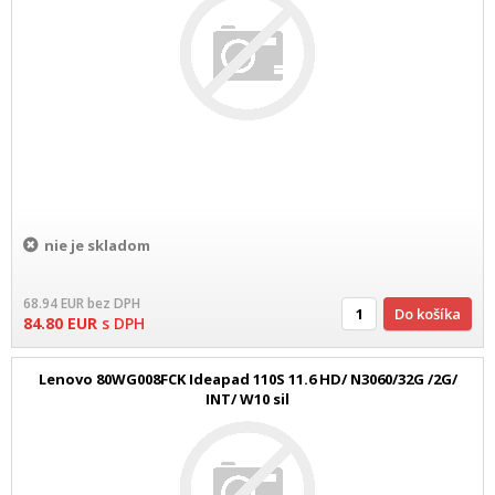
nie je skladom
68.94
EUR
bez DPH
Do košíka
84.80
EUR
s DPH
Lenovo 80WG008FCK Ideapad 110S 11.6 HD/ N3060/32G /2G/
INT/ W10 sil