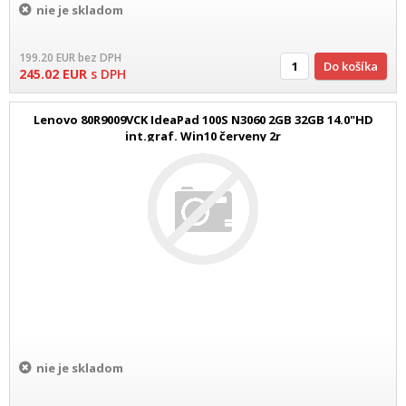
nie je skladom
199.20
EUR
bez DPH
Do košíka
245.02
EUR
s DPH
Lenovo 80R9009VCK IdeaPad 100S N3060 2GB 32GB 14.0"HD
int.graf. Win10 červeny 2r
nie je skladom