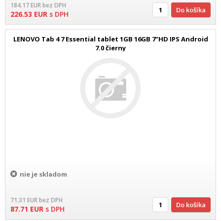
184.17
EUR
bez DPH
Do košíka
226.53
EUR
s DPH
LENOVO Tab 4 7 Essential tablet 1GB 16GB 7"HD IPS Android
7.0 čierny
nie je skladom
71.31
EUR
bez DPH
Do košíka
87.71
EUR
s DPH