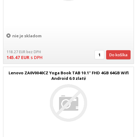
nie je skladom
118.27
EUR
bez DPH
Do košíka
145.47
EUR
s DPH
Lenovo ZA0V0040CZ Yoga Book TAB 10.1" FHD 4GB 64GB Wifi
Android 6.0 zlatý