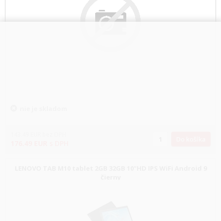
nie je skladom
143.49
EUR
bez DPH
Do košíka
176.49
EUR
s DPH
LENOVO TAB M10 tablet 2GB 32GB 10"HD IPS WiFi Android 9
čierny