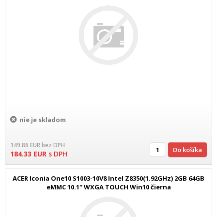
nie je skladom
149.86
EUR
bez DPH
Do košíka
184.33
EUR
s DPH
ACER Iconia One10 S1003-10V8 Intel Z8350(1.92GHz) 2GB 64GB
eMMC 10.1" WXGA TOUCH Win10 čierna