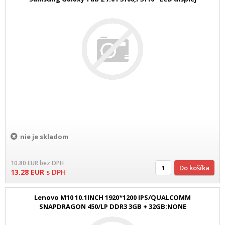
nie je skladom
10.80
EUR
bez DPH
Do košíka
13.28
EUR
s DPH
Lenovo M10 10.1INCH 1920*1200 IPS/QUALCOMM
SNAPDRAGON 450/LP DDR3 3GB + 32GB;NONE