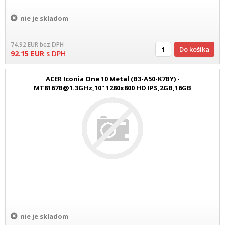
nie je skladom
74.92
EUR
bez DPH
Do košíka
92.15
EUR
s DPH
ACER Iconia One 10 Metal (B3-A50-K7BY) -
MT8167B@1.3GHz,10" 1280x800 HD IPS,2GB,16GB
eMMC,BT,2xcam,GPS, Andr. 8.1
nie je skladom