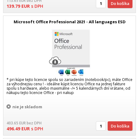
113.65
EUR
bez DPH
Do košíka
139.79
EUR
s DPH
Microsoft Office Professional 2021 - All languages ESD
* pri kúpe tejto licencie spolu so zariadením (notebook/pc), máte Office
za výhodnejsiu cenu ! - ideálne kúpit licenciu Office na jednej fakture
spolu s hardware, alebo maximálne -/+ 5 kalendárnych dní vrátane, od
nákupu tejto licencie Office - pri nakup
nie je skladom
403.65
EUR
bez DPH
Do košíka
496.49
EUR
s DPH