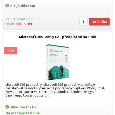
nie je skladom
71.55
EUR
bez DPH
Do košíka
88.01
EUR
s DPH
Microsoft 365 Family CZ - předplatné na 1 rok
-3%
Microsoft 365 pro rodiny; Microsoft 365 pro rodiny umožňuje
nainstalovat nejnovější plné verze počítačových aplikací Word, Excel,
PowerPoint, OneDrive, OneNote, Outlook, Defender, Designer,
Clipchamp, Access (pouze pr...
skladom
10+ ks
Na predajni
11.8.2026