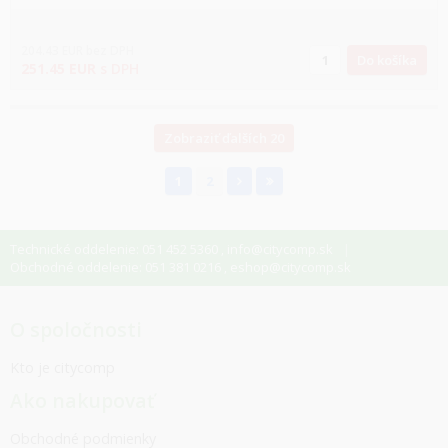
204.43
EUR
bez DPH
Do košíka
251.45
EUR
s DPH
Zobraziť ďalších 20
1
2
Technické oddelenie: 051 452 5360
info@citycomp.sk
,
Obchodné oddelenie: 051 381 0216
eshop@citycomp.sk
,
O spoločnosti
Kto je citycomp
Ako nakupovať
Obchodné podmienky