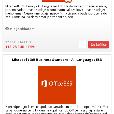
Microsoft 365 Family - All Languages ESD Elektronicke dodanie licencie,
prosim zadat povinne udaje o koncovom zakaznikovi: Povinne udaje:
meno, email Nepovinne udaje: nazov firmy Licencia bude dorucena do
cca 30 min na uvedeny email po zadani objedn
nie je skladom
92.10
EUR
bez DPH
Do košíka
113.28
EUR
s DPH
Microsoft 365 Business Standard - All Languages ESD
* pri kúpe tejto licencie spolu so zariadením (notebook/pc), máte Office
za výhodnejsiu cenu ! - ideálne kúpit licenciu Office na jednej fakture
spolu s hardware, alebo maximálne -/+ 5 kalendárnych dní vrátane, od