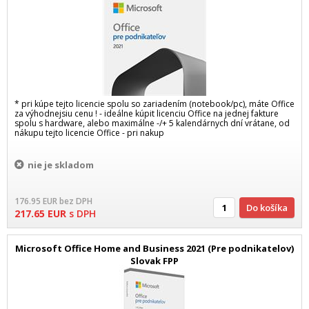
* pri kúpe tejto licencie spolu so zariadením (notebook/pc), máte Office
za výhodnejsiu cenu ! - ideálne kúpit licenciu Office na jednej fakture
spolu s hardware, alebo maximálne -/+ 5 kalendárnych dní vrátane, od
nákupu tejto licencie Office - pri nakup
nie je skladom
176.95
EUR
bez DPH
Do košíka
217.65
EUR
s DPH
Microsoft Office Home and Business 2021 (Pre podnikatelov)
Slovak FPP