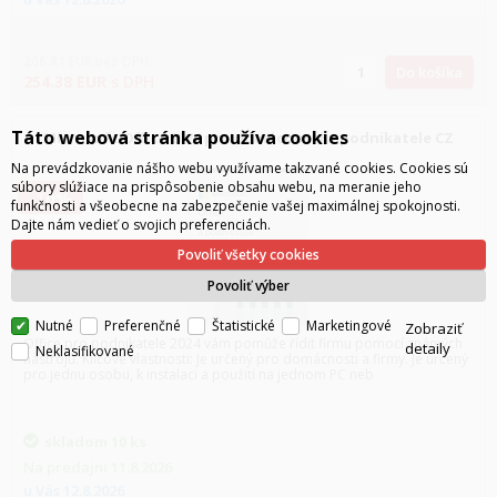
206.81
EUR
bez DPH
Do košíka
254.38
EUR
s DPH
Táto webová stránka používa cookies
Microsoft Office 2024 pro domácnosti a podnikatele CZ
Na prevádzkovanie nášho webu využívame takzvané cookies. Cookies sú
súbory slúžiace na prispôsobenie obsahu webu, na meranie jeho
-10%
funkčnosti a všeobecne na zabezpečenie vašej maximálnej spokojnosti.
Dajte nám vedieť o svojich preferenciách.
Povoliť všetky cookies
Povoliť výber
Nutné
Preferenčné
Štatistické
Marketingové
Zobraziť
Office pro podnikatele 2024 vám pomůže řídit firmu pomocí známých
detaily
Neklasifikované
nástrojů. Klíčové vlastnosti: Je určený pro domácnosti a firmy. Je určený
pro jednu osobu, k instalaci a použití na jednom PC neb
skladom
10 ks
Na predajni
11.8.2026
u Vás
12.8.2026