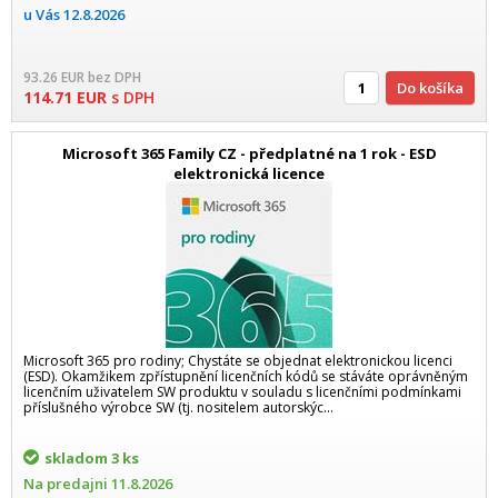
u Vás
12.8.2026
93.26
EUR
bez DPH
Do košíka
114.71
EUR
s DPH
Microsoft 365 Family CZ - předplatné na 1 rok - ESD
elektronická licence
Microsoft 365 pro rodiny; Chystáte se objednat elektronickou licenci
(ESD). Okamžikem zpřístupnění licenčních kódů se stáváte oprávněným
licenčním uživatelem SW produktu v souladu s licenčními podmínkami
příslušného výrobce SW (tj. nositelem autorskýc...
skladom
3 ks
Na predajni
11.8.2026