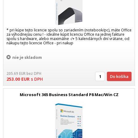
* pri kúpe tejto licencie spolu so zariadením (notebook/pc), máte Office
za výhodnejsiu cenu ! - ideálne kúpit licenciu Office na jednej fakture
spolu s hardware, alebo maximálne -/+ 5 kalendárnych dní vrátane, od
nákupu tejto licencie Office - pri nakup
nie je skladom
205.69
EUR
bez DPH
Do košíka
253.00
EUR
s DPH
Microsoft 365 Business Standard P8 Mac/Win CZ