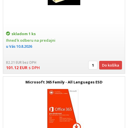
skladom
1 ks
Ihneď k odberu na predajni
u Vás
10.8.2026
82.21
EUR
bez DPH
Do košíka
101.12
EUR
s DPH
Microsoft 365 Family - All Languages ESD