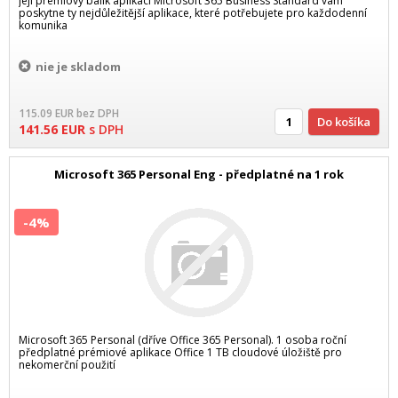
její prémiový balík aplikací Microsoft 365 Business Standard vám
poskytne ty nejdůležitější aplikace, které potřebujete pro každodenní
komunika
nie je skladom
115.09
EUR
bez DPH
Do košíka
141.56
EUR
s DPH
Microsoft 365 Personal Eng - předplatné na 1 rok
-4%
Microsoft 365 Personal (dříve Office 365 Personal). 1 osoba roční
předplatné prémiové aplikace Office 1 TB cloudové úložiště pro
nekomerční použití