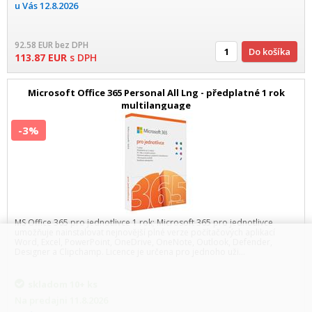
u Vás
12.8.2026
92.58
EUR
bez DPH
Do košíka
113.87
EUR
s DPH
Microsoft Office 365 Personal All Lng - předplatné 1 rok
multilanguage
-3%
MS Office 365 pro jednotlivce 1 rok; Microsoft 365 pro jednotlivce
umožňuje nainstalovat nejnovější plné verze počítačových aplikací
Word, Excel, PowerPoint, OneDrive, OneNote, Outlook, Defender,
Designer a Clipchamp. Licence je určena pro jednoho uži...
skladom
10+ ks
Na predajni
11.8.2026