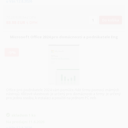
u Vás
12.8.2026
72.26
EUR
bez DPH
Do košíka
88.88
EUR
s DPH
Microsoft Office 2024 pro domácnosti a podnikatele Eng
-9%
Office pro podnikatele 2024 vám pomůže řídit firmu pomocí známých
nástrojů. Klíčové vlastnosti: Je určený pro domácnosti a firmy. Je určený
pro jednu osobu, k instalaci a použití na jednom PC neb
skladom
1 ks
Na predajni
11.8.2026
u Vás
12.8.2026