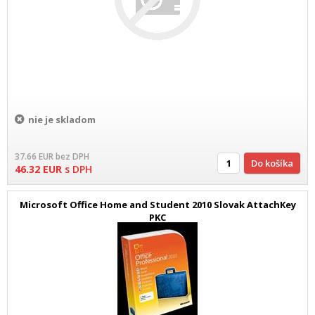
nie je skladom
37.66
EUR
bez DPH
Do košíka
46.32
EUR
s DPH
Microsoft Office Home and Student 2010 Slovak AttachKey
PKC