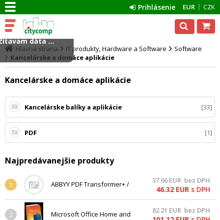
Prihlásenie
EUR
CZK
ítavam dáta ...
Hlavná strana
IT produkty, Hardware a Software
Software
Kancelárske a domáce aplikácie
Kancelárske a domáce aplikácie
Kancelárske balíky a aplikácie
33
PDF
1
Najpredávanejšie produkty
37.66
EUR
bez DPH
ABBYY PDF Transformer+ /
1
46.32
EUR
s DPH
BOX (1 lic.)
82.21
EUR
bez DPH
Microsoft Office Home and
2
101.12
EUR
s DPH