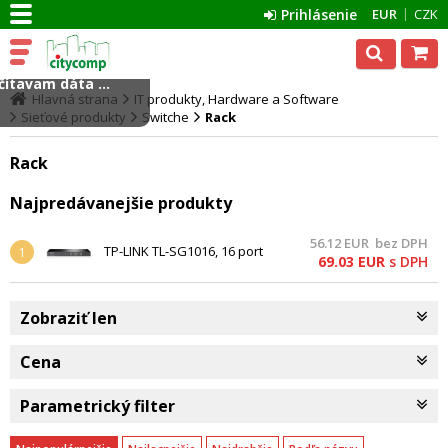
Prihlásenie
EUR
CZK
ítavam dáta ...
Hlavná strana
IT produkty, Hardware a Software
Sieťové produkty
Switche
Rack
Rack
Najpredávanejšie produkty
56.12
EUR
bez DPH
TP-LINK TL-SG1016, 16 port
1
69.03
EUR
s DPH
Gigabit Rack Switch, 16x
10/100/1000M RJ45 ports, 19"
rack
Zobraziť len
Cena
Parametrický filter