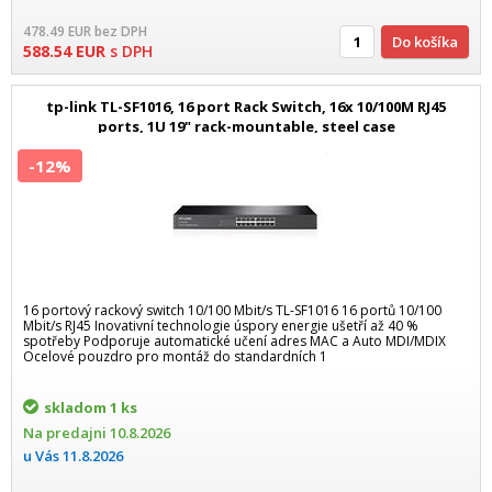
478.49
EUR
bez DPH
Do košíka
588.54
EUR
s DPH
tp-link TL-SF1016, 16 port Rack Switch, 16x 10/100M RJ45
ports, 1U 19" rack-mountable, steel case
-12%
16 portový rackový switch 10/100 Mbit/s TL-SF1016 16 portů 10/100
Mbit/s RJ45 Inovativní technologie úspory energie ušetří až 40 %
spotřeby Podporuje automatické učení adres MAC a Auto MDI/MDIX
Ocelové pouzdro pro montáž do standardních 1
skladom
1 ks
Na predajni
10.8.2026
u Vás
11.8.2026