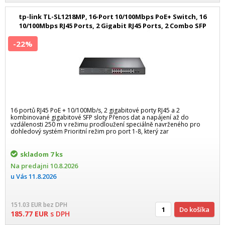
tp-link TL-SL1218MP, 16-Port 10/100Mbps PoE+ Switch, 16
10/100Mbps RJ45 Ports, 2 Gigabit RJ45 Ports, 2 Combo SFP
Slots,
-22%
16 portů RJ45 PoE + 10/100Mb/s, 2 gigabitové porty RJ45 a 2
kombinované gigabitové SFP sloty Přenos dat a napájení až do
vzdálenosti 250 m v režimu prodloužení speciálně navrženého pro
dohledový systém Prioritní režim pro port 1-8, který zar
skladom
7 ks
Na predajni
10.8.2026
u Vás
11.8.2026
151.03
EUR
bez DPH
Do košíka
185.77
EUR
s DPH