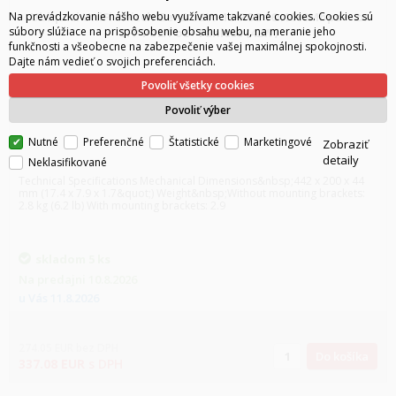
Ubiquiti UniFi switch Gen2 USW-16-POE 16x1000Mbps + 2x
Na prevádzkovanie nášho webu využívame takzvané cookies. Cookies sú
súbory slúžiace na prispôsobenie obsahu webu, na meranie jeho
SFP PoE/PoE+ Fanless (42W)
funkčnosti a všeobecne na zabezpečenie vašej maximálnej spokojnosti.
Dajte nám vedieť o svojich preferenciách.
Povoliť všetky cookies
Povoliť výber
Nutné
Preferenčné
Štatistické
Marketingové
Zobraziť
detaily
Neklasifikované
Technical Specifications Mechanical Dimensions&nbsp;442 x 200 x 44
mm (17.4 x 7.9 x 1.7&quot;) Weight&nbsp;Without mounting brackets:
2.8 kg (6.2 lb) With mounting brackets: 2.9
skladom
5 ks
Na predajni
10.8.2026
u Vás
11.8.2026
274.05
EUR
bez DPH
Do košíka
337.08
EUR
s DPH