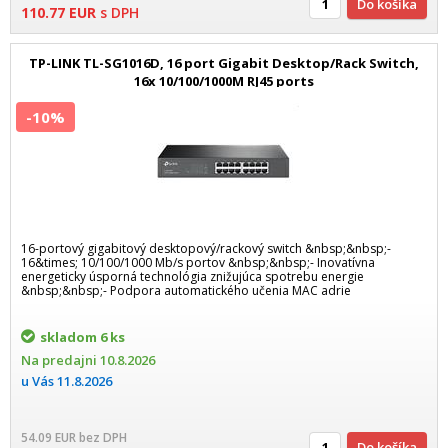
Do košíka
110.77
EUR
s DPH
TP-LINK TL-SG1016D, 16 port Gigabit Desktop/Rack Switch,
16x 10/100/1000M RJ45 ports
-10%
16-portový gigabitový desktopový/rackový switch &nbsp;&nbsp;-
16&times; 10/100/1000 Mb/s portov &nbsp;&nbsp;- Inovatívna
energeticky úsporná technológia znižujúca spotrebu energie
&nbsp;&nbsp;- Podpora automatického učenia MAC adrie
skladom
6 ks
Na predajni
10.8.2026
u Vás
11.8.2026
54.09
EUR
bez DPH
Do košíka