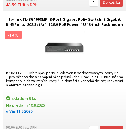
Do košíka
43.59
EUR
s DPH
tp-link TL-SG1008MP, 8-Port Gigabit PoE+ Switch, 8 Gigabit
RJ45 Ports, 802.3at/af, 126W PoE Power, 1U 13-inch Rack-moun
-14%
8 10/100/1000Mb/s RJ45 porty Je vybaven 8 podporovanými porty PoE
+ pro přenos dat a napájení přes jediný kabel Pracuje s IEEE 802.3af / na
kompatibilních zařízeních, rozšiřuje domácí a kancelářské sítě Inovativní
a efektivní technologie
skladom
3 ks
Na predajni
10.8.2026
u Vás
11.8.2026
90.06
EUR
bez DPH