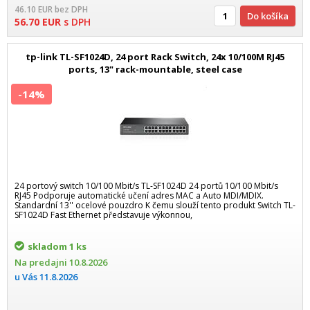
46.10
EUR
bez DPH
Do košíka
56.70
EUR
s DPH
tp-link TL-SF1024D, 24 port Rack Switch, 24x 10/100M RJ45
ports, 13" rack-mountable, steel case
-14%
24 portový switch 10/100 Mbit/s TL-SF1024D 24 portů 10/100 Mbit/s
RJ45 Podporuje automatické učení adres MAC a Auto MDI/MDIX.
Standardní 13'' ocelové pouzdro K čemu slouží tento produkt Switch TL-
SF1024D Fast Ethernet představuje výkonnou,
skladom
1 ks
Na predajni
10.8.2026
u Vás
11.8.2026