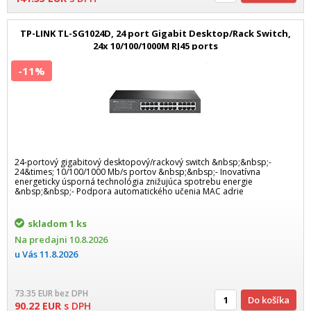
TP-LINK TL-SG1024D, 24 port Gigabit Desktop/Rack Switch,
24x 10/100/1000M RJ45 ports
-11%
24-portový gigabitový desktopový/rackový switch &nbsp;&nbsp;-
24&times; 10/100/1000 Mb/s portov &nbsp;&nbsp;- Inovatívna
energeticky úsporná technológia znižujúca spotrebu energie
&nbsp;&nbsp;- Podpora automatického učenia MAC adrie
skladom
1 ks
Na predajni
10.8.2026
u Vás
11.8.2026
73.35
EUR
bez DPH
Do košíka
90.22
EUR
s DPH