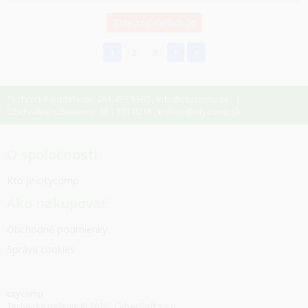
Zobraziť ďalších 20
1
2
3
Technické oddelenie: 051 452 5360
info@citycomp.sk
,
Obchodné oddelenie: 051 381 0216
eshop@citycomp.sk
,
O spoločnosti
Kto je citycomp
Ako nakupovať
Obchodné podmienky
Správa cookies
citycomp
CyberSoft s.r.o.
Technické riešenie © 2026