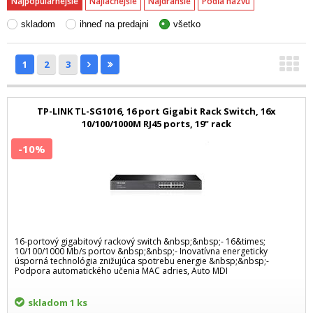
Najpopulárnejšie
Najlacnejšie
Najdrahšie
Podľa názvu
skladom
ihneď na predajni
všetko
1
2
3
TP-LINK TL-SG1016, 16 port Gigabit Rack Switch, 16x
10/100/1000M RJ45 ports, 19" rack
-10%
16-portový gigabitový rackový switch &nbsp;&nbsp;- 16&times;
10/100/1000 Mb/s portov &nbsp;&nbsp;- Inovatívna energeticky
úsporná technológia znižujúca spotrebu energie &nbsp;&nbsp;-
Podpora automatického učenia MAC adries, Auto MDI
skladom
1 ks