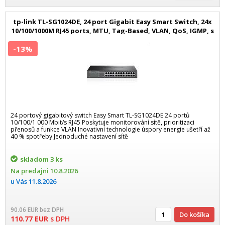
tp-link TL-SG1024DE, 24 port Gigabit Easy Smart Switch, 24x
10/100/1000M RJ45 ports, MTU, Tag-Based, VLAN, QoS, IGMP, s
-13%
24 portový gigabitový switch Easy Smart TL-SG1024DE 24 portů
10/100/1 000 Mbit/s RJ45 Poskytuje monitorování sítě, prioritizaci
přenosů a funkce VLAN Inovativní technologie úspory energie ušetří až
40 % spotřeby Jednoduché nastavení sítě
skladom
3 ks
Na predajni
10.8.2026
u Vás
11.8.2026
90.06
EUR
bez DPH
Do košíka
110.77
EUR
s DPH