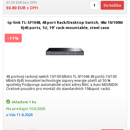
41.30
EUR
bez DPH
Do košíka
50.80
EUR
s DPH
tp-link TL-SF1048, 48 port Rack/Desktop Switch, 48x 10/100M
RJ45 ports, 1U, 19" rack-mountable, steel case
-11%
48 portový rackový switch 10/100 Mbit/s TL-SF1048 48 portů 10/100
Mbit/s RJ45 Inovativní technologie úspory energie ušetří až 50 %
spotřeby Podporuje automatické učení adres MAC a Auto MDI/MDIX
Ocelové pouzdro pro montáž do standardních 19&quot; racků.
skladom
1 ks
Na predajni
10.8.2026
u Vás
11.8.2026