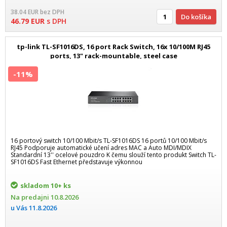
38.04
EUR
bez DPH
Do košíka
46.79
EUR
s DPH
tp-link TL-SF1016DS, 16 port Rack Switch, 16x 10/100M RJ45
ports, 13" rack-mountable, steel case
-11%
16 portový switch 10/100 Mbit/s TL-SF1016DS 16 portů 10/100 Mbit/s
RJ45 Podporuje automatické učení adres MAC a Auto MDI/MDIX
Standardní 13'' ocelové pouzdro K čemu slouží tento produkt Switch TL-
SF1016DS Fast Ethernet představuje výkonnou
skladom
10+ ks
Na predajni
10.8.2026
u Vás
11.8.2026