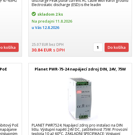
 @ 47-63Hz
discharge Peak pulse current AC cable with earth ground
Electrostatic discharge (ESD) is the leadin
skladom
2 ks
Na predajni
11.8.2026
u Vás
12.8.2026
25.07
EUR
bez DPH
Do košíka
Do košíka
30.84
EUR
s DPH
 PoE
Planet PWR-75-24 napájecí zdroj DIN, 24V, 75W
abitový PoE
PLANET PWR7524; Napájecí zdroj pro instalaci na DIN
 napájanie
lištu. Výstupní napětí 24V DC, zatížitelnost 75W. Provozní
 výstupným
teplota 10 až 60°C. ZÁKLADNÍ SPECIFIKACE; Výstupní