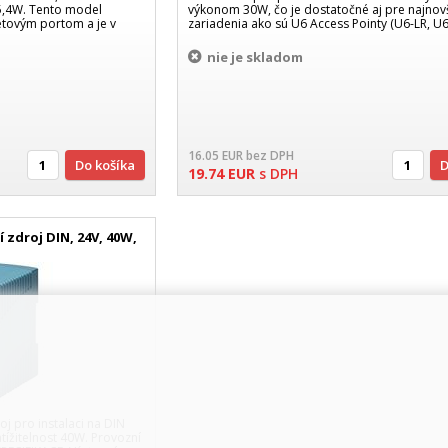
5,4W. Tento model
výkonom 30W, čo je dostatočné aj pre najnov
etovým portom a je v
zariadenia ako sú U6 Access Pointy (U6-LR, U6
nie je skladom
16.05
EUR
bez DPH
Do košíka
19.74
EUR
s DPH
 zdroj DIN, 24V, 40W,
j pro instalaci na DIN
atížitelnost 40W. Provozní