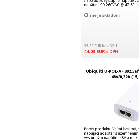
/ 100Mbps Výstupné napätie : 
napätie : 90-260VAC @ 47-63H
nie je skladom
35.80
EUR
bez DPH
44.03
EUR
s DPH
Ubiquiti U-POE-AF 802.3af
48V/0,32A (15,
Popis produktu Veľmi kvalitný, 
napájací adaptér s uzemnením,
výstupným napätím 48V a max