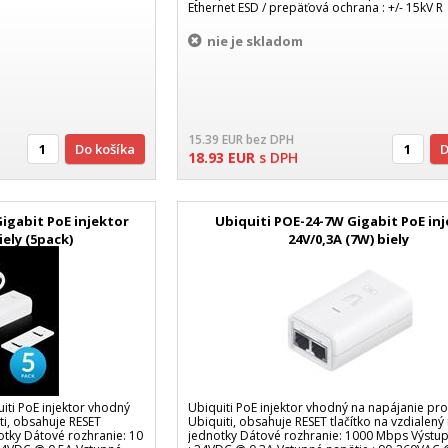
Ethernet ESD / prepäťová ochrana : +/- 15kV R
nie je skladom
15.39
EUR
bez DPH
Do košíka
18.93
EUR
s DPH
igabit PoE injektor
Ubiquiti POE-24-7W Gigabit PoE in
iely (5pack)
24V/0,3A (7W) biely
iti PoE injektor vhodný
Ubiquiti PoE injektor vhodný na napájanie pr
ti, obsahuje RESET
Ubiquiti, obsahuje RESET tlačítko na vzdialený
notky Dátové rozhranie: 10
jednotky Dátové rozhranie: 1000 Mbps Výstu