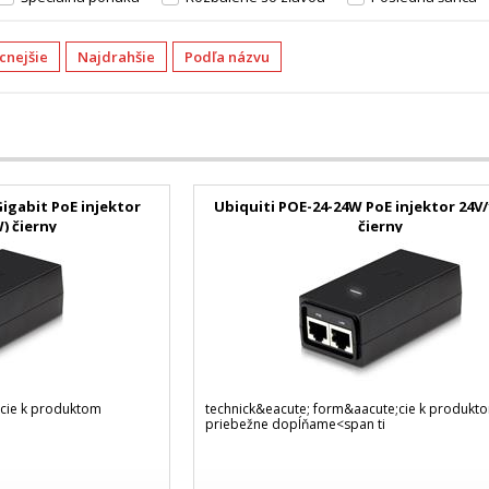
acnejšie
Najdrahšie
Podľa názvu
igabit PoE injektor
Ubiquiti POE-24-24W PoE injektor 24V/
W) čierny
čierny
;cie k produktom
technick&eacute; form&aacute;cie k produkt
priebežne dopĺňame<span ti