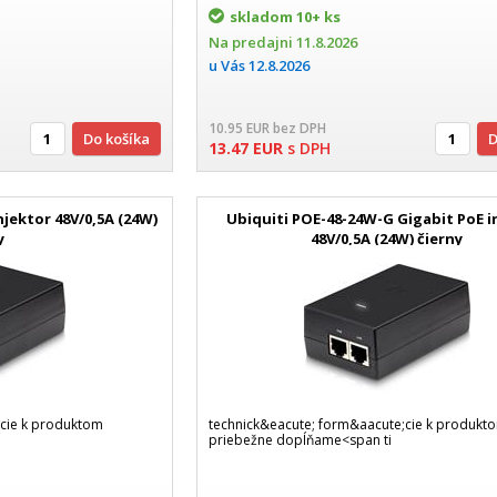
skladom
10+ ks
Na predajni
11.8.2026
u Vás
12.8.2026
10.95
EUR
bez DPH
Do košíka
13.47
EUR
s DPH
njektor 48V/0,5A (24W)
Ubiquiti POE-48-24W-G Gigabit PoE i
y
48V/0,5A (24W) čierny
;cie k produktom
technick&eacute; form&aacute;cie k produkt
priebežne dopĺňame<span ti