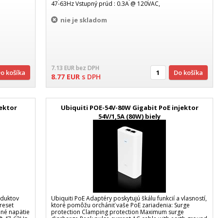
47-63Hz Vstupný prúd : 0.3A @ 120VAC,
nie je skladom
7.13
EUR
bez DPH
Do košíka
Do košíka
8.77
EUR
s DPH
jektor
Ubiquiti POE-54V-80W Gigabit PoE injektor
54V/1,5A (80W) biely
oduktov
Ubiquiti PoE Adaptéry poskytujú škálu funkcií a vlasností,
 reset
ktoré pomôžu orchániť vaše PoE zariadenia: Surge
pné napätie
protection Clamping protection Maximum surge