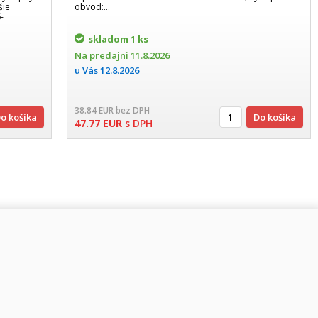
šie
obvod:...
-
skladom
1 ks
Na predajni
11.8.2026
u Vás
12.8.2026
38.84
EUR
bez DPH
Do košíka
Do košíka
47.77
EUR
s DPH