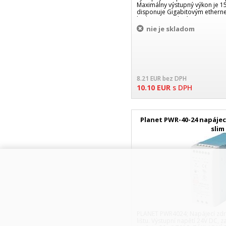
Maximálny výstupný výkon je 1
disponuje Gigabitovým ethern
bielom prevedení. Te
nie je skladom
8.21
EUR
bez DPH
10.10
EUR
s DPH
Planet PWR-40-24 napájecí
slim
PLANET PWR4024; Napájecí zdro
lištu. Výstupní napětí 24V DC, z