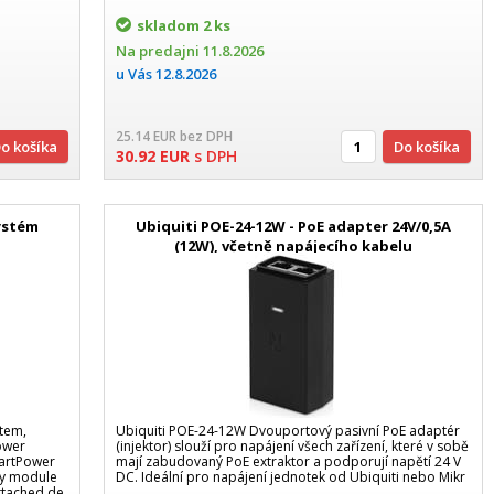
skladom
2 ks
Na predajni
11.8.2026
u Vás
12.8.2026
25.14
EUR
bez DPH
Do košíka
Do košíka
30.92
EUR
s DPH
ystém
Ubiquiti POE-24-12W - PoE adapter 24V/0,5A
(12W), včetně napájecího kabelu
tem,
Ubiquiti POE-24-12W Dvouportový pasivní PoE adaptér
ower
(injektor) slouží pro napájení všech zařízení, které v sobě
martPower
mají zabudovaný PoE extraktor a podporují napětí 24 V
ly module
DC. Ideální pro napájení jednotek od Ubiquiti nebo Mikr
attached de