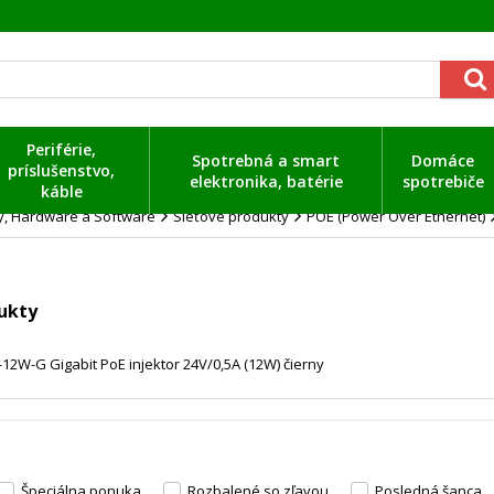
Periférie,
Spotrebná a smart
Domáce
príslušenstvo,
elektronika, batérie
spotrebiče
káble
ty, Hardware a Software
Sieťové produkty
POE (Power Over Ethernet)
ukty
-12W-G Gigabit PoE injektor 24V/0,5A (12W) čierny
Špeciálna ponuka
Rozbalené so zľavou
Posledná šanca