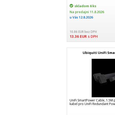
skladom
6 ks
Na predajni
11.8.2026
u Vás
12.8.2026
10.86
EUR
bez DPH
13.36
EUR
s DPH
Ubiquiti UniFi Sm
UniFi SmartPower Cable, 1.5M 
kabel pro UniFi Redundant Po