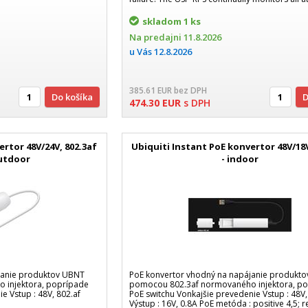
skladom
1 ks
Na predajni
11.8.2026
u Vás
12.8.2026
385.61
EUR
bez DPH
Do košíka
474.30
EUR
s DPH
ertor 48V/24V, 802.3af
Ubiquiti Instant PoE konvertor 48V/18V
outdoor
- indoor
janie produktov UBNT
PoE konvertor vhodný na napájanie produkt
 injektora, poprípade
pomocou 802.3af normovaného injektora, p
e Vstup : 48V, 802.af
PoE switchu Vonkajšie prevedenie Vstup : 48V,
Výstup : 16V, 0.8A PoE metóda : positive 4,5; r