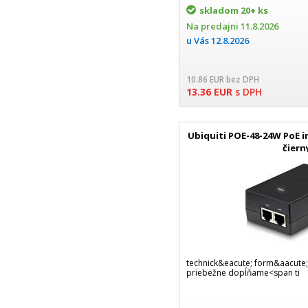
skladom
20+ ks
Na predajni
11.8.2026
u Vás
12.8.2026
10.86
EUR
bez DPH
13.36
EUR
s DPH
Ubiquiti POE-48-24W PoE i
čiern
technick&eacute; form&aacute
priebežne dopĺňame<span ti