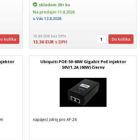
skladom
20+ ks
Na predajni
11.8.2026
u Vás
12.8.2026
10.86
EUR
bez DPH
Do košíka
Do košíka
13.36
EUR
s DPH
njektor
Ubiquiti POE-50-60W Gigabit PoE injektor
50V/1,2A (60W) čierny
om
napájecí zdroj pro AF-24