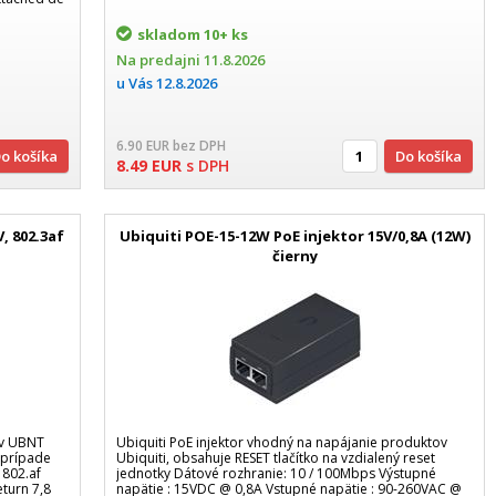
skladom
10+ ks
Na predajni
11.8.2026
u Vás
12.8.2026
6.90
EUR
bez DPH
Do košíka
Do košíka
8.49
EUR
s DPH
, 802.3af
Ubiquiti POE-15-12W PoE injektor 15V/0,8A (12W)
čierny
ov UBNT
Ubiquiti PoE injektor vhodný na napájanie produktov
oprípade
Ubiquiti, obsahuje RESET tlačítko na vzdialený reset
 802.af
jednotky Dátové rozhranie: 10 / 100Mbps Výstupné
eturn 7,8
napätie : 15VDC @ 0,8A Vstupné napätie : 90-260VAC @