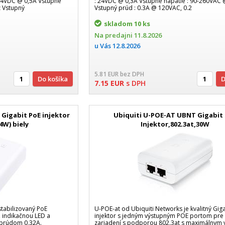
24VDC @ 0,5A Vstupné
: 24VDC @ 0,3A Vstupné napätie : 90-260VAC
z Vstupný
Vstupný prúd : 0.3A @ 120VAC, 0.2
skladom
10 ks
Na predajni
11.8.2026
u Vás
12.8.2026
5.81
EUR
bez DPH
Do košíka
7.15
EUR
s DPH
 Gigabit PoE injektor
Ubiquiti U-POE-AT UBNT Gigabit
4W) biely
Injektor,802.3at,30W
stabilizovaný PoE
U-POE-at od Ubiquiti Networks je kvalitný Gig
 indikačnou LED a
injektor s jedným výstupným POE portom pre
.prúdom 0,32A.
zariadení s podporou 802.3at s maximálnym