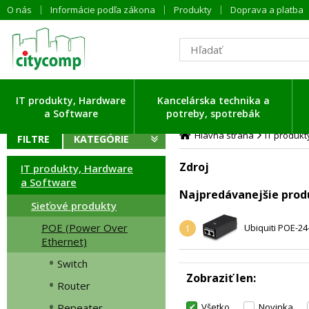
O nás
Informácie podľa zákona
Produkty
Doprava a platba
ítavam dáta ...
IT produkty, Hardware
Kancelárska technika a
a Software
potreby, spotrebák
Hlavná strana
IT produk
FILTRE
KATEGÓRIE
Zdroj
IT produkty, Hardware
a Software
Najpredávanejšie prod
Sieťové produkty
POE (Power Over
Ubiquiti POE-24
1
Ethernet)
Switch
Zobraziť len
Router
Repeater
Všetko
Novinka