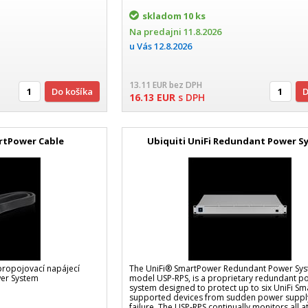
skladom
10 ks
Na predajni
11.8.2026
u Vás
12.8.2026
13.11
EUR
bez DPH
Do košíka
16.13
EUR
s DPH
artPower Cable
Ubiquiti UniFi Redundant Power S
propojovací napájecí
The UniFi® SmartPower Redundant Power Sys
wer System
model USP-RPS, is a proprietary redundant p
system designed to protect up to six UniFi S
supported devices from sudden power supp
failure. The USP-RPS continually monitors all 