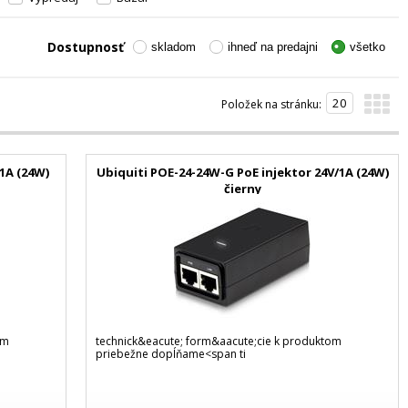
Dostupnosť
skladom
ihneď na predajni
všetko
Položek na stránku:
1A (24W)
Ubiquiti POE-24-24W-G PoE injektor 24V/1A (24W)
čierny
om
technick&eacute; form&aacute;cie k produktom
priebežne dopĺňame<span ti