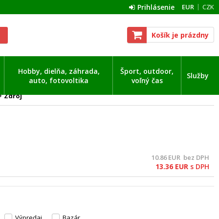
Prihlásenie
EUR
CZK
Košík je prázdny
Hobby, dielňa, záhrada,
Šport, outdoor,
Služby
auto, fotovoltika
voľný čas
Zdroj
10.86
EUR
bez DPH
13.36
EUR
s DPH
Výpredaj
Bazár