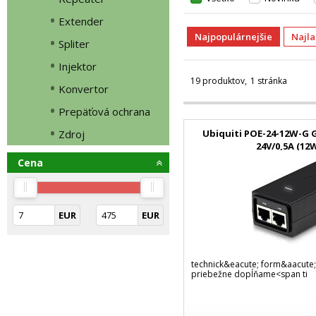
Extender
Najpopulárnejšie
Najl
Spliter
Injektor
19 produktov
1 stránka
Konvertor
Prepäťová ochrana
Ubiquiti POE-24-12W-G G
Zdroj
24V/0,5A (12
Cena
EUR
EUR
technick&eacute; form&aacute
priebežne dopĺňame<span ti