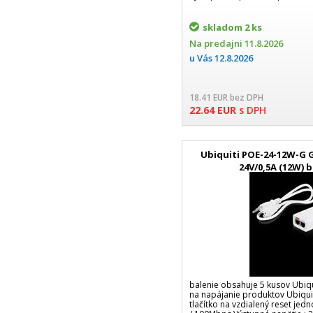
skladom
2 ks
Na predajni
11.8.2026
u Vás
12.8.2026
18.41
EUR
bez DPH
22.64
EUR
s DPH
Ubiquiti POE-24-12W-G G
24V/0,5A (12W) b
balenie obsahuje 5 kusov Ubiqu
na napájanie produktov Ubiqui
tlačítko na vzdialený reset jed