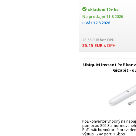
skladom
10+ ks
Na predajni
11.8.2026
u Vás
12.8.2026
28.58
EUR
bez DPH
35.15
EUR
s DPH
Ubiquiti Instant PoE konv
Gigabit - 
PoE konvertor vhodný na napá
pomocou 802.3af normovaného
PoE switchu vnútorné prevedeni
Výstup : 24V port: 1Gbps