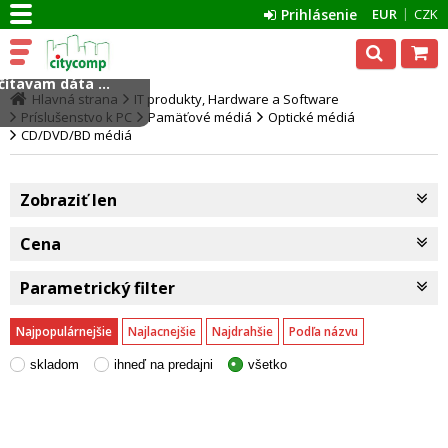
Prihlásenie
EUR
CZK
ítavam dáta ...
Hlavná strana
IT produkty, Hardware a Software
Príslušenstvo k PC
Pamäťové médiá
Optické médiá
CD/DVD/BD médiá
Zobraziť len
Cena
Parametrický filter
Najpopulárnejšie
Najlacnejšie
Najdrahšie
Podľa názvu
skladom
ihneď na predajni
všetko