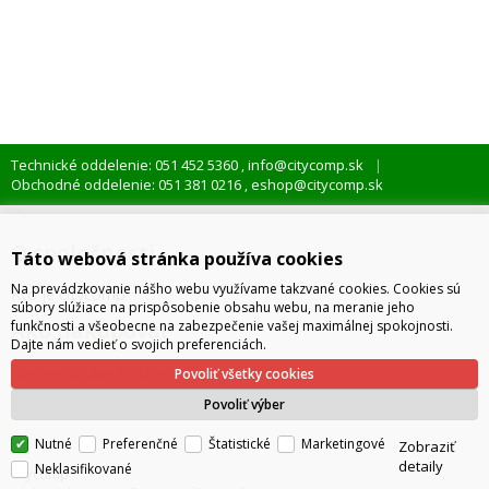
Technické oddelenie: 051 452 5360
info@citycomp.sk
,
Obchodné oddelenie: 051 381 0216
eshop@citycomp.sk
,
O spoločnosti
Táto webová stránka používa cookies
Na prevádzkovanie nášho webu využívame takzvané cookies. Cookies sú
Kto je citycomp
súbory slúžiace na prispôsobenie obsahu webu, na meranie jeho
Ako nakupovať
funkčnosti a všeobecne na zabezpečenie vašej maximálnej spokojnosti.
Dajte nám vedieť o svojich preferenciách.
Obchodné podmienky
Povoliť všetky cookies
Správa cookies
Povoliť výber
Nutné
Preferenčné
Štatistické
Marketingové
Zobraziť
detaily
Neklasifikované
citycomp