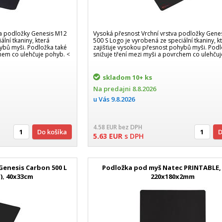
a podložky Genesis M12
Vysoká přesnost Vrchní vrstva podložky Gene
lní tkaniny, která
500 S Logo je vyrobená ze speciální tkaniny, k
ybů myši. Podložka také
zajišťuje vysokou přesnost pohybů myši. Podl
chem co ulehčuje pohyb. <
snižuje tření mezi myši a povrchem co ulehču
skladom
10+ ks
Na predajni
8.8.2026
u Vás
9.8.2026
4.58
EUR
bez DPH
Do košíka
5.63
EUR
s DPH
Genesis Carbon 500 L
Podložka pod myš Natec PRINTABLE,
), 40x33cm
220x180x2mm