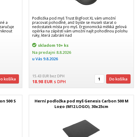
Podložka pod myš Trust BigFoot XL vám umožní
sné a
pracovat pohodlně, aniž byste se museli starat o
zaručuje
nedostatek místa pro myš. Ergonomická měkká gelová
niknout
opěrka na zápěstí vám umožní najít pohodlnou polohu
ruky, která zabrání nad
skladom
10+ ks
Na predajni
8.8.2026
u Vás
9.8.2026
15.43
EUR
bez DPH
Do košíka
Do košíka
18.98
EUR
s DPH
on 500 S
Herní podložka pod myš Genesis Carbon 500 M
Logo (M12 LOGO), 30x25cm