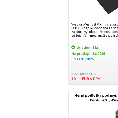
Vysoká přesnost Vrchní vrstva
500 XL Logo je vyrobená ze spec
zajišťuje vysokou přesnost poh
snižuje tření mezi myši a povr
skladom
8 ks
Na predajni
8.8.2026
u Vás
9.8.2026
8.22
EUR
bez DPH
10.11
EUR
s DPH
Herní podložka pod myš
Cordura XL, 45x