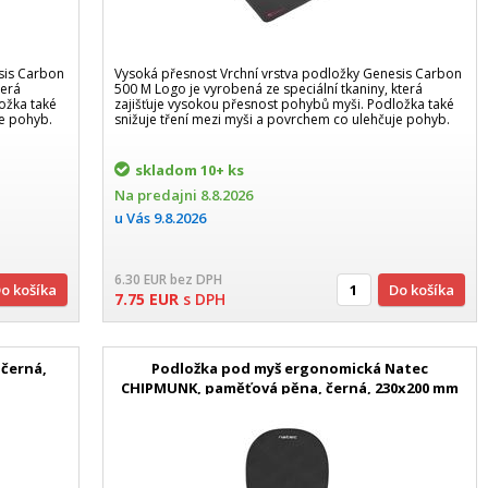
sis Carbon
Vysoká přesnost Vrchní vrstva podložky Genesis Carbon
terá
500 M Logo je vyrobená ze speciální tkaniny, která
ožka také
zajišťuje vysokou přesnost pohybů myši. Podložka také
je pohyb.
snižuje tření mezi myši a povrchem co ulehčuje pohyb.
skladom
10+ ks
Na predajni
8.8.2026
u Vás
9.8.2026
6.30
EUR
bez DPH
Do košíka
Do košíka
7.75
EUR
s DPH
 černá,
Podložka pod myš ergonomická Natec
CHIPMUNK, paměťová pěna, černá, 230x200 mm