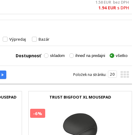
1.58
EUR
bez DPH
1.94
EUR
s DPH
Výpredaj
Bazár
Dostupnosť
skladom
ihneď na predajni
všetko
Položek na stránku:
MOUSEPAD
TRUST BIGFOOT XL MOUSEPAD
-6%