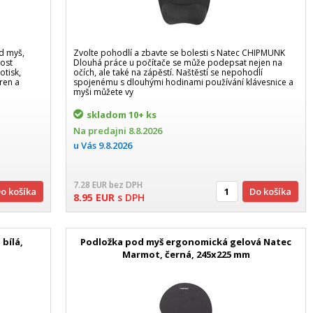
od myš,
Zvolte pohodlí a zbavte se bolesti s Natec CHIPMUNK
nost
Dlouhá práce u počítače se může podepsat nejen na
otisk,
očích, ale také na zápěstí. Naštěstí se nepohodlí
ren a
spojenému s dlouhými hodinami používání klávesnice a
myši můžete vy
skladom
10+ ks
Na predajni
8.8.2026
u Vás
9.8.2026
7.28
EUR
bez DPH
Do košíka
Do košíka
8.95
EUR
s DPH
bílá,
Podložka pod myš ergonomická gelová Natec
Marmot, černá, 245x225 mm