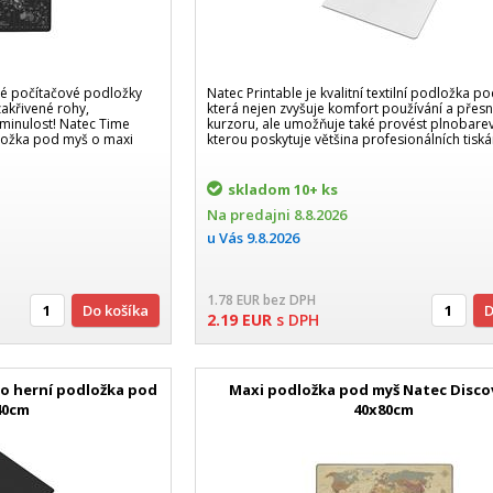
 počítačové podložky
Natec Printable je kvalitní textilní podložka p
akřivené rohy,
která nejen zvyšuje komfort používání a přes
ž minulost! Natec Time
kurzoru, ale umožňuje také provést plnobarev
ložka pod myš o maxi
kterou poskytuje většina profesionálních tisk
skladom
10+ ks
Na predajni
8.8.2026
u Vás
9.8.2026
1.78
EUR
bez DPH
Do košíka
2.19
EUR
s DPH
go herní podložka pod
Maxi podložka pod myš Natec Discov
40cm
40x80cm