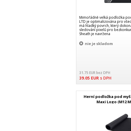
Mimořádně velká podložka po
LTD je optimalizována pro všec
má hladký povrch, který dokona
sledování pixelů pro bezkonku
Sheath je navržena
nie je skladom
31.75
EUR
bez DPH
39.05
EUR
s DPH
Herní podložka pod myš
Maxi Logo (M12 M