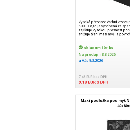
Vysoká přesnost Vrchní vrstva
500 L Logo je vyrobená ze speci
zajišťuje vysokou přesnost poh
snižuje tření mezi myši a povr
skladom
10+ ks
Na predajni
8.8.2026
u Vás
9.8.2026
7.46
EUR
bez DPH
9.18
EUR
s DPH
Maxi podložka pod myš N
40x80