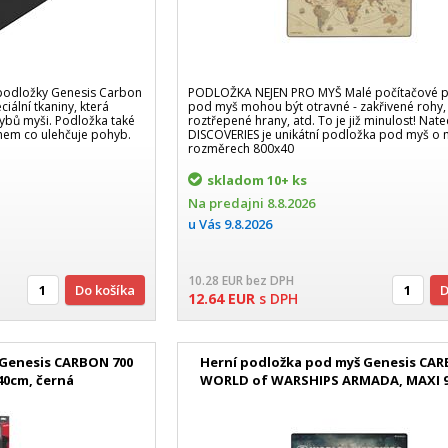
 podložky Genesis Carbon
PODLOŽKA NEJEN PRO MYŠ Malé počítačové 
iální tkaniny, která
pod myš mohou být otravné - zakřivené rohy,
ybů myši. Podložka také
roztřepené hrany, atd. To je již minulost! Nate
chem co ulehčuje pohyb.
DISCOVERIES je unikátní podložka pod myš o 
rozměrech 800x40
skladom
10+ ks
Na predajni
8.8.2026
u Vás
9.8.2026
10.28
EUR
bez DPH
Do košíka
12.64
EUR
s DPH
 Genesis CARBON 700
Herní podložka pod myš Genesis CAR
40cm, černá
WORLD of WARSHIPS ARMADA, MAXI 