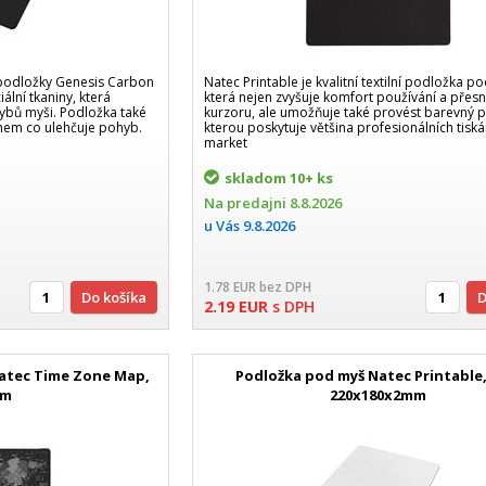
 podložky Genesis Carbon
Natec Printable je kvalitní textilní podložka p
ální tkaniny, která
která nejen zvyšuje komfort používání a přes
ybů myši. Podložka také
kurzoru, ale umožňuje také provést barevný p
chem co ulehčuje pohyb.
kterou poskytuje většina profesionálních tiská
market
skladom
10+ ks
Na predajni
8.8.2026
u Vás
9.8.2026
1.78
EUR
bez DPH
Do košíka
2.19
EUR
s DPH
atec Time Zone Map,
Podložka pod myš Natec Printable, 
cm
220x180x2mm