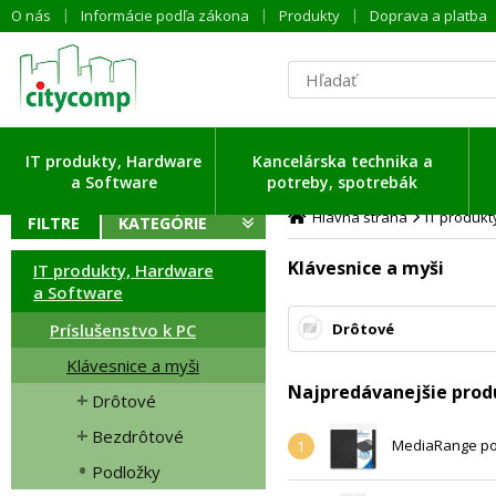
O nás
Informácie podľa zákona
Produkty
Doprava a platba
ítavam dáta ...
IT produkty, Hardware
Kancelárska technika a
a Software
potreby, spotrebák
Hlavná strana
IT produk
FILTRE
KATEGÓRIE
Klávesnice a myši
IT produkty, Hardware
a Software
Príslušenstvo k PC
Drôtové
Klávesnice a myši
Najpredávanejšie prod
Drôtové
Bezdrôtové
MediaRange pod
1
Podložky