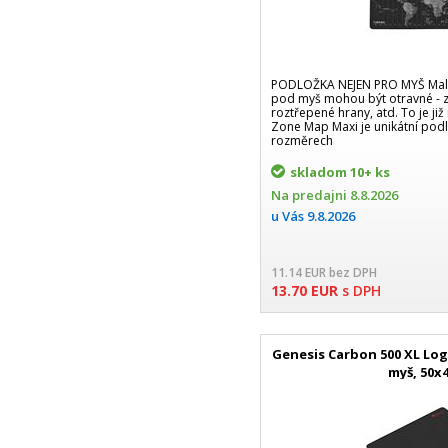
PODLOŽKA NEJEN PRO MYŠ Malé
pod myš mohou být otravné - z
roztřepené hrany, atd. To je ji
Zone Map Maxi je unikátní pod
rozměrech
skladom
10+ ks
Na predajni
8.8.2026
u Vás
9.8.2026
11.14
EUR
bez DPH
13.70
EUR
s DPH
Genesis Carbon 500 XL Lo
myš, 50x