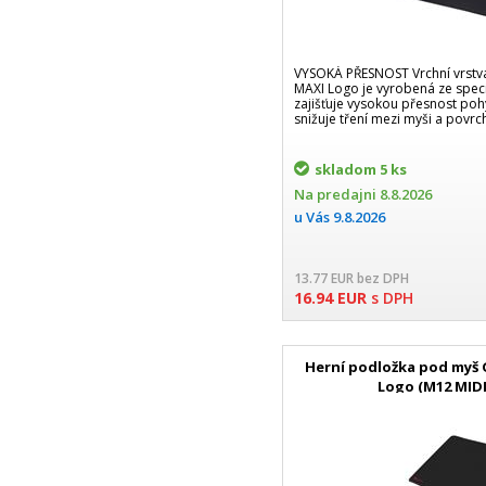
VYSOKÁ PŘESNOST Vrchní vrstv
MAXI Logo je vyrobená ze speciá
zajišťuje vysokou přesnost poh
snižuje tření mezi myši a povr
skladom
5 ks
Na predajni
8.8.2026
u Vás
9.8.2026
13.77
EUR
bez DPH
16.94
EUR
s DPH
Herní podložka pod myš 
Logo (M12 MIDI