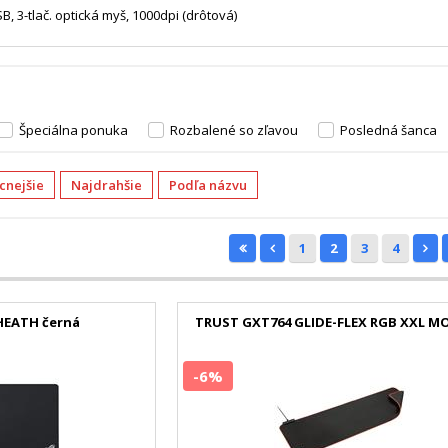
 3-tlač. optická myš, 1000dpi (drôtová)
Špeciálna ponuka
Rozbalené so zľavou
Posledná šanca
acnejšie
Najdrahšie
Podľa názvu
1
2
3
4
HEATH černá
TRUST GXT764 GLIDE-FLEX RGB XXL 
-6%