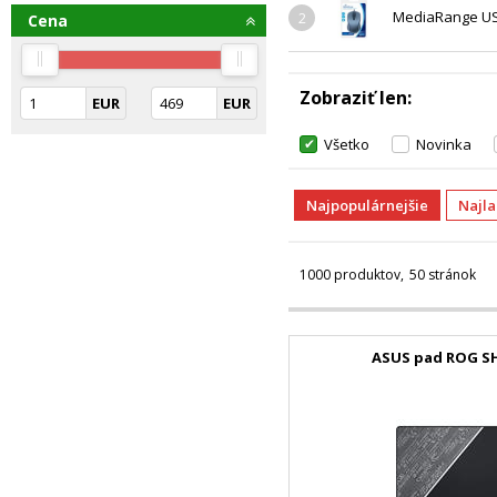
MediaRange USB,
2
Cena
Zobraziť len
EUR
EUR
Všetko
Novinka
Najpopulárnejšie
Najl
1000 produktov
50 stránok
ASUS pad ROG S