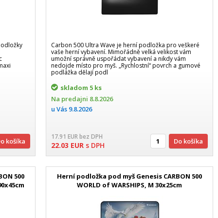
podložky
Carbon 500 Ultra Wave je herní podložka pro veškeré
vaše herní vybavení. Mimořádně velká velikost vám
c
umožní správně uspořádat vybavení a nikdy vám
maxi
nedojde místo pro myš. „Rychlostní“ povrch a gumové
podlážka dělají podl
skladom
5 ks
Na predajni
8.8.2026
u Vás
9.8.2026
17.91
EUR
bez DPH
Do košíka
Do košíka
22.03
EUR
s DPH
BON 500
Herní podložka pod myš Genesis CARBON 500
90x45cm
WORLD of WARSHIPS, M 30x25cm