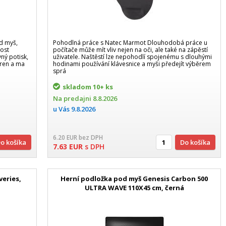
od myš,
Pohodlná práce s Natec Marmot Dlouhodobá práce u
nost
počítače může mít vliv nejen na oči, ale také na zápěstí
ný potisk,
uživatele. Naštěstí lze nepohodlí spojenému s dlouhými
áren a ma
hodinami používání klávesnice a myši předejít výběrem
sprá
skladom
10+ ks
Na predajni
8.8.2026
u Vás
9.8.2026
6.20
EUR
bez DPH
Do košíka
Do košíka
7.63
EUR
s DPH
eries,
Herní podložka pod myš Genesis Carbon 500
ULTRA WAVE 110X45 cm, černá