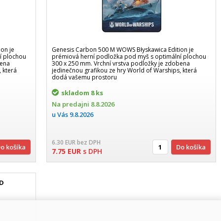
on je
Genesis Carbon 500 M WOWS Błyskawica Edition je
í plochou
prémiová herní podložka pod myš s optimální plochou
bena
300 x 250 mm. Vrchní vrstva podložky je zdobena
 která
jedinečnou grafikou ze hry World of Warships, která
dodá vašemu prostoru
skladom
8 ks
Na predajni
8.8.2026
u Vás
9.8.2026
6.30
EUR
bez DPH
Do košíka
Do košíka
7.75
EUR
s DPH
D