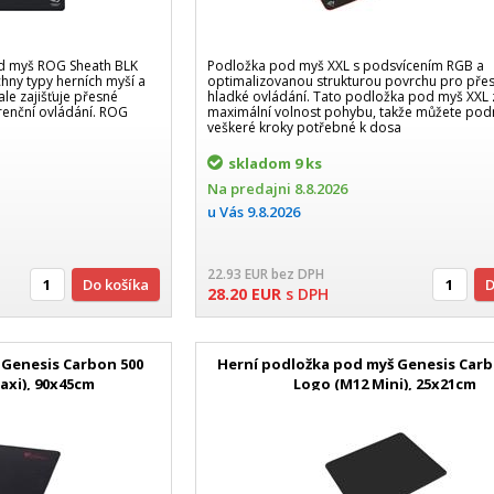
d myš ROG Sheath BLK
Podložka pod myš XXL s podsvícením RGB a
hny typy herních myší a
optimalizovanou strukturou povrchu pro pře
le zajišťuje přesné
hladké ovládání. Tato podložka pod myš XXL 
renční ovládání. ROG
maximální volnost pohybu, takže můžete pod
veškeré kroky potřebné k dosa
skladom
9 ks
Na predajni
8.8.2026
u Vás
9.8.2026
22.93
EUR
bez DPH
Do košíka
28.20
EUR
s DPH
 Genesis Carbon 500
Herní podložka pod myš Genesis Carb
axi), 90x45cm
Logo (M12 Mini), 25x21cm