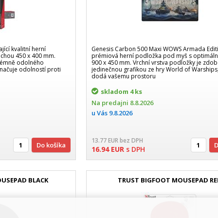
ící kvalitní herní
Genesis Carbon 500 Maxi WOWS Armada Editi
ochou 450 x 400 mm.
prémiová herní podložka pod myš s optimáln
xtrémně odolného
900 x 450 mm. Vrchní vrstva podložky je zdo
načuje odolností proti
jedinečnou grafikou ze hry World of Warships,
dodá vašemu prostoru
skladom
4 ks
Na predajni
8.8.2026
u Vás
9.8.2026
13.77
EUR
bez DPH
Do košíka
16.94
EUR
s DPH
OUSEPAD BLACK
TRUST BIGFOOT MOUSEPAD RE