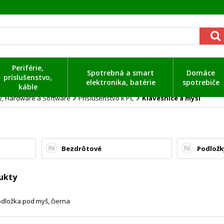
Periférie,
Spotrebná a smart
Domáce
príslušenstvo,
elektronika, batérie
spotrebiče
káble
ty, Hardware a Software
Príslušenstvo k PC
Klávesnice a myši
Bezdrôtové
Podložk
ukty
ložka pod myš, čierna