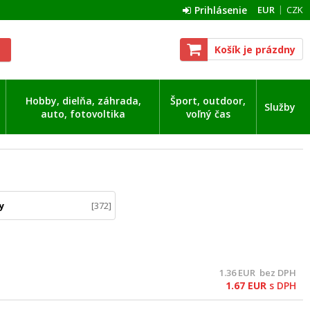
Prihlásenie
EUR
CZK
Košík je prázdny
Hobby, dielňa, záhrada,
Šport, outdoor,
Služby
auto, fotovoltika
voľný čas
y
372
1.36
EUR
bez DPH
1.67
EUR
s DPH