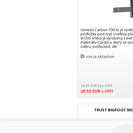
Genesis Carbon 700 XL je vynikaj
podložka pod myš s velkou pl
Vrchní vrstva je vyrobena z e
materiálu Cordura, který se vyz
oděru, poškození, ale
nie je skladom
16.69
EUR
bez DPH
20.53
EUR
s DPH
TRUST BIGFOOT M