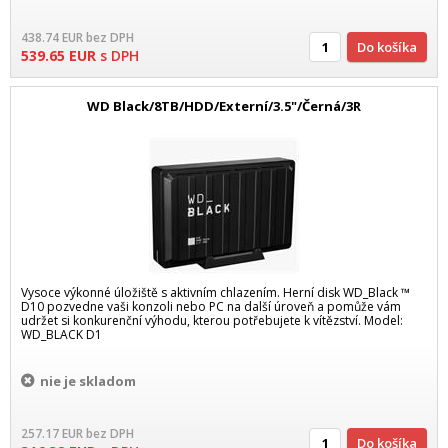
438.74
EUR
bez DPH
Do košíka
539.65
EUR
s DPH
WD Black/8TB/HDD/Externí/3.5"/Černá/3R
Vysoce výkonné úložiště s aktivním chlazením. Herní disk WD_Black ™
D10 pozvedne vaši konzoli nebo PC na další úroveň a pomůže vám
udržet si konkurenční výhodu, kterou potřebujete k vítězství. Model:
WD_BLACK D1
nie je skladom
257.17
EUR
bez DPH
Do košíka