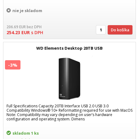
nie je skladom
206.69
EUR
bez DPH
Do košíka
254.23
EUR
s DPH
WD Elements Desktop 20TB USB
-3%
Full Specifications Capacity 20TB Interface USB 2.0 USB 3.0
Compatibility Windows® 10+ Reformatting required for use with MacOS
Note: Compatibility may vary depending on user’s hardware
configuration and operating system. Dimens
skladom
1 ks