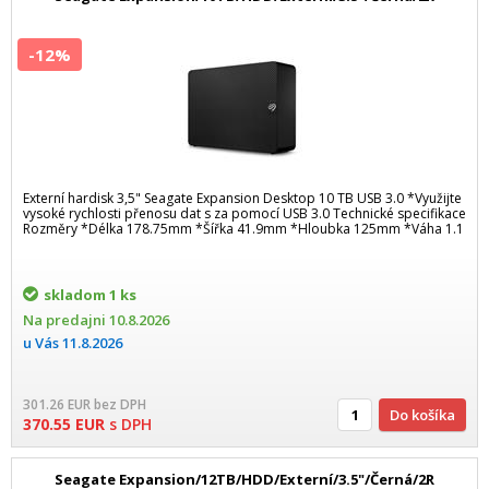
-12%
Externí hardisk 3,5" Seagate Expansion Desktop 10 TB USB 3.0 *Využijte
vysoké rychlosti přenosu dat s za pomocí USB 3.0 Technické specifikace
Rozměry *Délka 178.75mm *Šířka 41.9mm *Hloubka 125mm *Váha 1.1
skladom
1 ks
Na predajni
10.8.2026
u Vás
11.8.2026
301.26
EUR
bez DPH
Do košíka
370.55
EUR
s DPH
Seagate Expansion/12TB/HDD/Externí/3.5"/Černá/2R