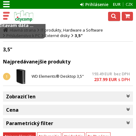
Prihlásenie
EUR
CZK
ítavam dáta ...
Hlavná strana
IT produkty, Hardware a Software
Príslušenstvo k PC
Externé disky
3,5"
3,5"
Najpredávanejšie produkty
193.49
EUR
bez DPH
WD Elements® Desktop 3,5"
1
237.99
EUR
s DPH
Externý HDD 6 TB USB 3.0
čierny
Zobraziť len
Cena
Parametrický filter