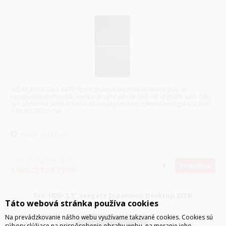
WD MyBook Duo 44TB Stolní diskové úložiště My Book Duo je
neochvějný pomocník, který pomáhá střežit celý váš digitální svět. Díky
své obrovské úložné kapacitě a vylepšenému výkonu konfigurace RAID
0 bezproblémově
nie je skladom
1 351.41
EUR
bez DPH
Do košíka
1 662.23
EUR
s DPH
Ext. HDD 3,5" Seagate Expansion Desktop 22TB
Táto webová stránka používa cookies
Na prevádzkovanie nášho webu využívame takzvané cookies. Cookies sú
súbory slúžiace na prispôsobenie obsahu webu, na meranie jeho