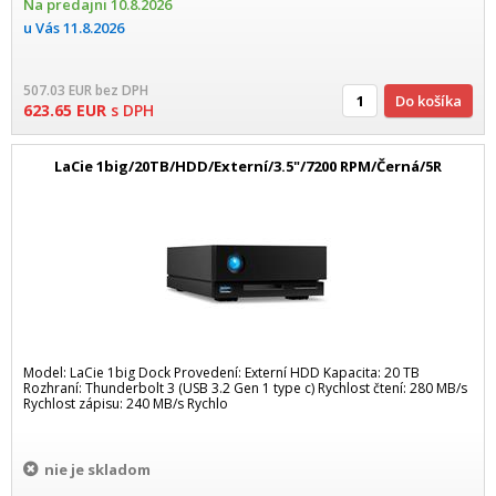
Na predajni
10.8.2026
u Vás
11.8.2026
507.03
EUR
bez DPH
Do košíka
623.65
EUR
s DPH
LaCie 1big/20TB/HDD/Externí/3.5"/7200 RPM/Černá/5R
Model: LaCie 1big Dock Provedení: Externí HDD Kapacita: 20 TB
Rozhraní: Thunderbolt 3 (USB 3.2 Gen 1 type c) Rychlost čtení: 280 MB/s
Rychlost zápisu: 240 MB/s Rychlo
nie je skladom