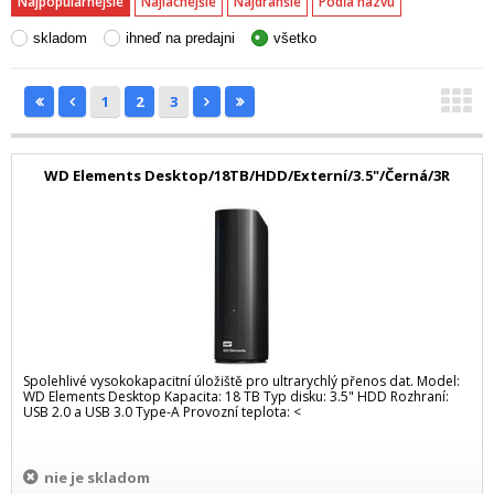
Najpopulárnejšie
Najlacnejšie
Najdrahšie
Podľa názvu
skladom
ihneď na predajni
všetko
1
2
3
WD Elements Desktop/18TB/HDD/Externí/3.5"/Černá/3R
Spolehlivé vysokokapacitní úložiště pro ultrarychlý přenos dat. Model:
WD Elements Desktop Kapacita: 18 TB Typ disku: 3.5" HDD Rozhraní:
USB 2.0 a USB 3.0 Type-A Provozní teplota: <
nie je skladom