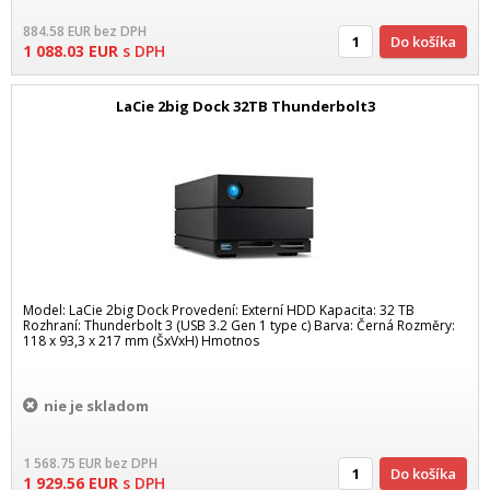
884.58
EUR
bez DPH
Do košíka
1 088.03
EUR
s DPH
LaCie 2big Dock 32TB Thunderbolt3
Model: LaCie 2big Dock Provedení: Externí HDD Kapacita: 32 TB
Rozhraní: Thunderbolt 3 (USB 3.2 Gen 1 type c) Barva: Černá Rozměry:
118 x 93,3 x 217 mm (ŠxVxH) Hmotnos
nie je skladom
1 568.75
EUR
bez DPH
Do košíka
1 929.56
EUR
s DPH