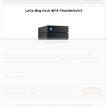
LaCie 2big Dock 40TB Thunderbolt3
Model: LaCie 2big Dock Provedení: Externí HDD Kapacita: 40 TB
Rozhraní: Thunderbolt 3 (USB 3.2 Gen 1 type c) Barva: Černá Rozměry:
118 x 93,3 x 217 mm (ŠxVxH) Hmotnos
nie je skladom
1 815.22
EUR
bez DPH
Do košíka
2 232.72
EUR
s DPH
Externí HDD 3.5" WD My Book Duo 44TB (2x22TB)