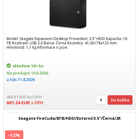
Model: Seagate Expansion Desktop Provedení: 3.5” HDD Kapacita: 16
TB Rozhraní: USB 3.0 Barva: Černá Rozměry: 41,9x178x125 mm
Hmotnost: 1,1 kg Informace o povi
skladom
10+ ks
Na predajni
10.8.2026
u Vás
11.8.2026
488.81
EUR
bez DPH
Do košíka
601.24
EUR
s DPH
Seagate FireCuda/8TB/HDD/Externí/3.5"/Černá/2R
-12%