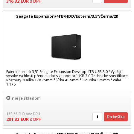
316.32
EUR
s DPH
Seagate Expansion/4TB/HDD/Externí/3.5"/Černá/2R
Externí hardisk 3,5" Seagate Expansion Desktop 4TB USB 3.0 *Využijte
vysoké rychlosti přenosu dat s za pomocí USB 3.0 Technické specifikace
Rozměry *Délka 178.75mm *Šířka 41.9mm *Hloubka 125mm *Váha
1.176
nie je skladom
163.68
EUR
bez DPH
Do košíka
201.33
EUR
s DPH