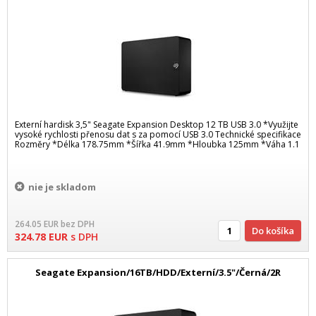
Externí hardisk 3,5" Seagate Expansion Desktop 12 TB USB 3.0 *Využijte
vysoké rychlosti přenosu dat s za pomocí USB 3.0 Technické specifikace
Rozměry *Délka 178.75mm *Šířka 41.9mm *Hloubka 125mm *Váha 1.1
nie je skladom
264.05
EUR
bez DPH
Do košíka
324.78
EUR
s DPH
Seagate Expansion/16TB/HDD/Externí/3.5"/Černá/2R