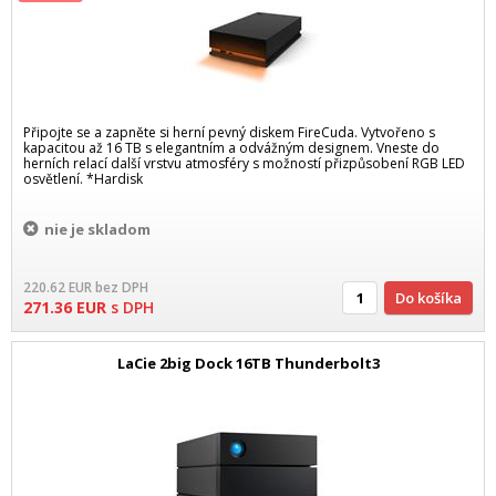
Připojte se a zapněte si herní pevný diskem FireCuda. Vytvořeno s
kapacitou až 16 TB s elegantním a odvážným designem. Vneste do
herních relací další vrstvu atmosféry s možností přizpůsobení RGB LED
osvětlení. *Hardisk
nie je skladom
220.62
EUR
bez DPH
Do košíka
271.36
EUR
s DPH
LaCie 2big Dock 16TB Thunderbolt3