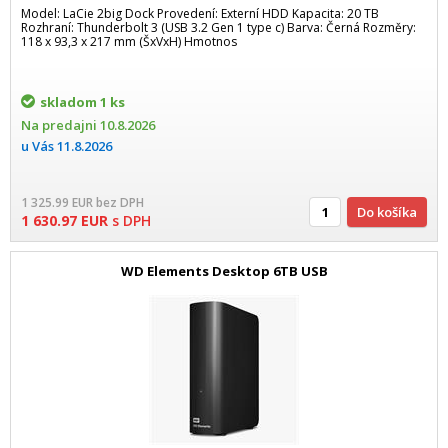
Model: LaCie 2big Dock Provedení: Externí HDD Kapacita: 20 TB
Rozhraní: Thunderbolt 3 (USB 3.2 Gen 1 type c) Barva: Černá Rozměry:
118 x 93,3 x 217 mm (ŠxVxH) Hmotnos
skladom
1 ks
Na predajni
10.8.2026
u Vás
11.8.2026
1 325.99
EUR
bez DPH
Do košíka
1 630.97
EUR
s DPH
WD Elements Desktop 6TB USB