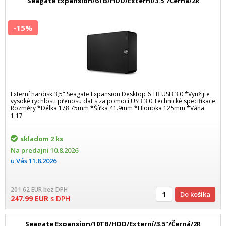
Seagate Expansion/6TB/HDD/Externí/3.5"/Černá/2R
-15%
Externí hardisk 3,5" Seagate Expansion Desktop 6 TB USB 3.0 *Využijte
vysoké rychlosti přenosu dat s za pomocí USB 3.0 Technické specifikace
Rozměry *Délka 178.75mm *Šířka 41.9mm *Hloubka 125mm *Váha
1.17
skladom
2 ks
Na predajni
10.8.2026
u Vás
11.8.2026
201.62
EUR
bez DPH
Do košíka
247.99
EUR
s DPH
Seagate Expansion/10TB/HDD/Externí/3.5"/Černá/2R