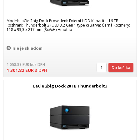
Model: LaCie 2big Dock Provedení: Externí HDD Kapacita: 16 TB
Rozhraní: Thunderbolt 3 (USB 3.2 Gen 1 type c) Barva: Černá Rozměry:
118 x 93,3 x 217 mm (ŠxVxH) Hmotno
nie je skladom
1 058.39
EUR
bez DPH
Do košíka
1 301.82
EUR
s DPH
LaCie 2big Dock 20TB Thunderbolt3