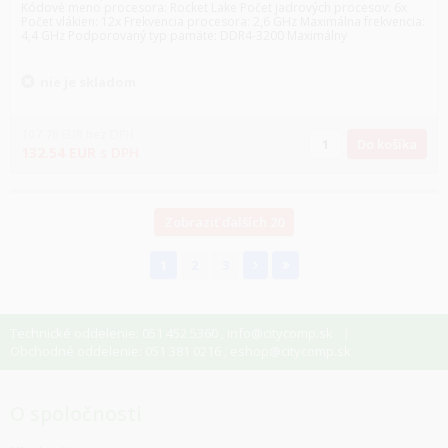
Kódové meno procesora: Rocket Lake Počet jadrových procesov: 6x
Počet vlákien: 12x Frekvencia procesora: 2,6 GHz Maximálna frekvencia:
4,4 GHz Podporovaný typ pamäte: DDR4-3200 Maximálny
nie je skladom
107.76
EUR
bez DPH
Do košíka
132.54
EUR
s DPH
Zobraziť ďalších 20
1
2
3
Technické oddelenie: 051 452 5360
info@citycomp.sk
,
Obchodné oddelenie: 051 381 0216
eshop@citycomp.sk
,
O spoločnosti