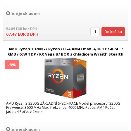
nie je skladom
54.85
EUR
bez DPH
Do košíka
67.47
EUR
s DPH
AMD Ryzen 3 3200G / Ryzen / LGA AM4 / max. 4,0GHz / 4C/4T /
6MB / 65W TDP / RX Vega 8 / BOX s chladičem Wraith Stealth
-8%
AMD Ryzen 3 3200G ZÁKLADNÍ SPECIFIKACE Model procesoru: 3200G
Frekvence: 3600 MHz Max. frekvence: 4000 MHz Patice: AM4 Počet
jader: 4 Počet vláken:<
nie je skladom