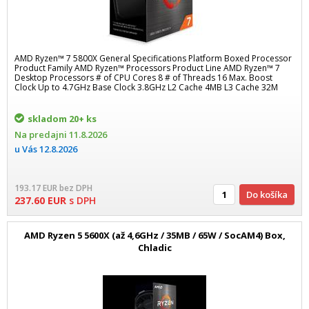
AMD Ryzen™ 7 5800X General Specifications Platform Boxed Processor
Product Family AMD Ryzen™ Processors Product Line AMD Ryzen™ 7
Desktop Processors # of CPU Cores 8 # of Threads 16 Max. Boost
Clock Up to 4.7GHz Base Clock 3.8GHz L2 Cache 4MB L3 Cache 32M
skladom
20+ ks
Na predajni
11.8.2026
u Vás
12.8.2026
193.17
EUR
bez DPH
Do košíka
237.60
EUR
s DPH
AMD Ryzen 5 5600X (až 4,6GHz / 35MB / 65W / SocAM4) Box,
Chladic