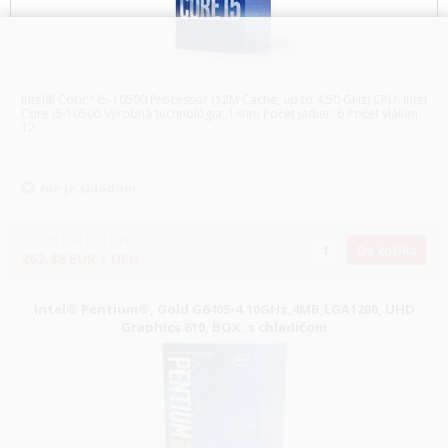
Intel® Core™ i5-10500 Processor (12M Cache, up to 4.50 GHz) CPU: Intel
Core i5-10500 Výrobná technológia: 14nm Počet jadier: 6 Počet vláken:
12
nie je skladom
213.40
EUR
bez DPH
Do košíka
262.48
EUR
s DPH
Intel® Pentium®, Gold G6405-4.10GHz,4MB,LGA1200, UHD
Graphics 610, BOX, s chladičom