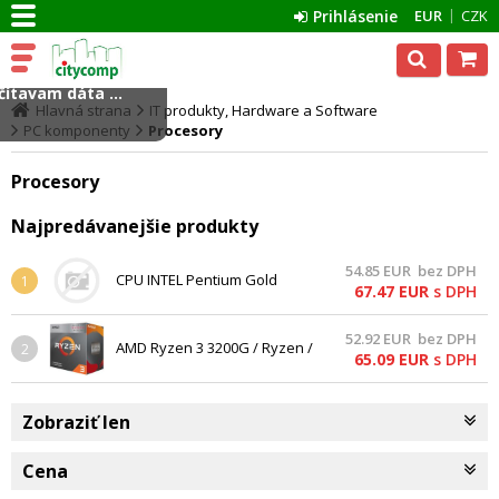
Prihlásenie
EUR
CZK
ítavam dáta ...
Hlavná strana
IT produkty, Hardware a Software
PC komponenty
Procesory
Procesory
Najpredávanejšie produkty
54.85
EUR
bez DPH
CPU INTEL Pentium Gold
1
67.47
EUR
s DPH
G5400 3,7 GHz 4MB L3
LGA1151, VGA - BOX
52.92
EUR
bez DPH
AMD Ryzen 3 3200G / Ryzen /
2
65.09
EUR
s DPH
LGA AM4 / max. 4,0GHz / 4C/4T
/ 6MB / 65W TDP / RX Vega 8 /
BOX s chladičem Wraith
Zobraziť len
Stealth
Cena