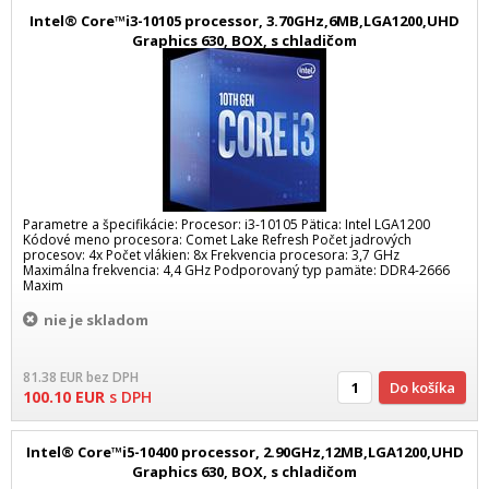
Intel® Core™i3-10105 processor, 3.70GHz,6MB,LGA1200,UHD
Graphics 630, BOX, s chladičom
Parametre a špecifikácie: Procesor: i3-10105 Pätica: Intel LGA1200
Kódové meno procesora: Comet Lake Refresh Počet jadrových
procesov: 4x Počet vlákien: 8x Frekvencia procesora: 3,7 GHz
Maximálna frekvencia: 4,4 GHz Podporovaný typ pamäte: DDR4-2666
Maxim
nie je skladom
81.38
EUR
bez DPH
Do košíka
100.10
EUR
s DPH
Intel® Core™i5-10400 processor, 2.90GHz,12MB,LGA1200,UHD
Graphics 630, BOX, s chladičom