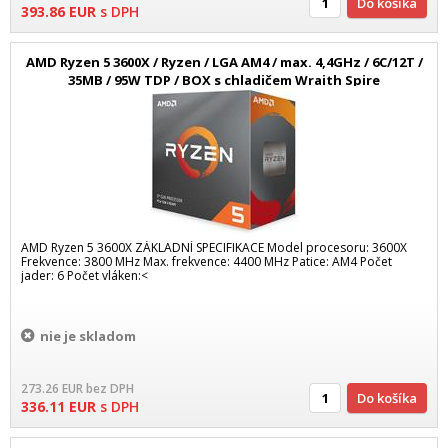
Do košíka
393.86
EUR
s DPH
AMD Ryzen 5 3600X / Ryzen / LGA AM4 / max. 4,4GHz / 6C/12T /
35MB / 95W TDP / BOX s chladičem Wraith Spire
AMD Ryzen 5 3600X ZÁKLADNÍ SPECIFIKACE Model procesoru: 3600X
Frekvence: 3800 MHz Max. frekvence: 4400 MHz Patice: AM4 Počet
jader: 6 Počet vláken:<
nie je skladom
273.26
EUR
bez DPH
Do košíka
336.11
EUR
s DPH