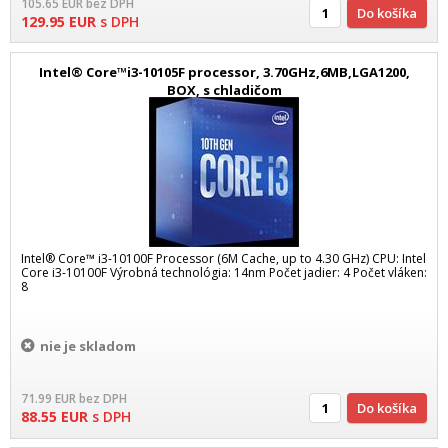
105.65
EUR
bez DPH
Do košíka
129.95
EUR
s DPH
Intel® Core™i3-10105F processor, 3.70GHz,6MB,LGA1200,
BOX, s chladičom
Intel® Core™ i3-10100F Processor (6M Cache, up to 4.30 GHz) CPU: Intel
Core i3-10100F Výrobná technológia: 14nm Počet jadier: 4 Počet vláken:
8
nie je skladom
71.99
EUR
bez DPH
Do košíka
88.55
EUR
s DPH