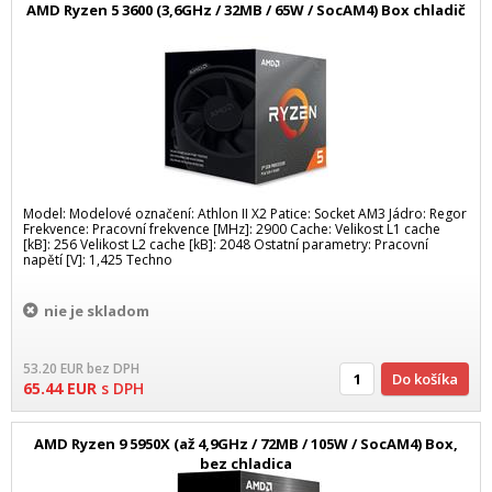
AMD Ryzen 5 3600 (3,6GHz / 32MB / 65W / SocAM4) Box chladič
Model: Modelové označení: Athlon II X2 Patice: Socket AM3 Jádro: Regor
Frekvence: Pracovní frekvence [MHz]: 2900 Cache: Velikost L1 cache
[kB]: 256 Velikost L2 cache [kB]: 2048 Ostatní parametry: Pracovní
napětí [V]: 1,425 Techno
nie je skladom
53.20
EUR
bez DPH
Do košíka
65.44
EUR
s DPH
AMD Ryzen 9 5950X (až 4,9GHz / 72MB / 105W / SocAM4) Box,
bez chladica