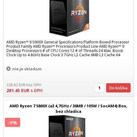
AMD Ryzen™ 9 5900X General Specifications Platform Boxed Processor
Product Family AMD Ryzen™ Processors Product Line AMD Ryzen™ 9
Desktop Processors # of CPU Cores 12 # of Threads 24 Max. Boost
Clock Up to 4.8GHz Base Clock 3.7GHz L2 Cache 6MB L3 Cache 64
nie je skladom
228.82
EUR
bez DPH
Do košíka
281.45
EUR
s DPH
AMD Ryzen 7 5800X (až 4,7GHz / 36MB / 105W / SocAM4) Box,
bez chladica
-5%