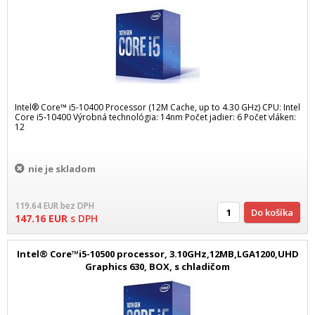
Intel® Core™ i5-10400 Processor (12M Cache, up to 4.30 GHz) CPU: Intel
Core i5-10400 Výrobná technológia: 14nm Počet jadier: 6 Počet vláken:
12
nie je skladom
119.64
EUR
bez DPH
Do košíka
147.16
EUR
s DPH
Intel® Core™i5-10500 processor, 3.10GHz,12MB,LGA1200,UHD
Graphics 630, BOX, s chladičom