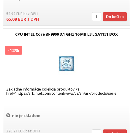
52.92
EUR
bez DPH
Do košíka
65.09
EUR
s DPH
CPU INTEL Core i9-9900 3,1 GHz 16 MB L3 LGA1151 BOX
-12%
Základné informácie Kolekcia produktov <a
href="https://ark.intel.com/content/www/us/en/ark/products/serie
nie je skladom
320.21
EUR
bez DPH