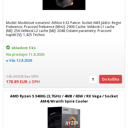
Model: Modelové označení: Athlon II X2 Patice: Socket AM3 Jádro: Regor
Frekvence: Pracovní frekvence [MHz]: 2900 Cache: Velikost L1 cache
[kB]: 256 Velikost L2 cache [kB]: 2048 Ostatní parametry: Pracovní
napětí [V]: 1,425 Techno
skladom
5 ks
Na predajni
11.8.2026
u Vás
12.8.2026
145.44
EUR
bez DPH
Do košíka
178.89
EUR
s DPH
AMD Ryzen 5 3400G (3,7GHz / 4MB / 65W / RX Vega / Socket
AM4) Wraith Spire Cooler