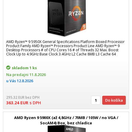
AMD Ryzen™ 9 5950X General Specifications Platform Boxed Processor
Product Family AMD Ryzen™ Processors Product Line AMD Ryzen™ 9
Desktop Processors # of CPU Cores 16 # of Threads 32 Max. Boost
Clock Up to 4.9GHz Base Clock 3.4GHz L2 Cache 8MB L3 Cache 64
skladom
1 ks
Na predajni
11.8.2026
u Vás
12.8.2026
295.32
EUR
bez DPH
Do košíka
363.24
EUR
s DPH
AMD Ryzen 9 5900X (až 4,8GHz / 70MB / 105W / no VGA /
SocAM4) Box, bez chladica