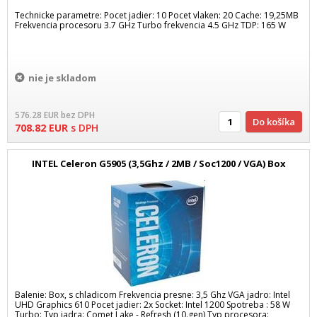
Technicke parametre: Pocet jadier: 10 Pocet vlaken: 20 Cache: 19,25MB
Frekvencia procesoru 3.7 GHz Turbo frekvencia 4.5 GHz TDP: 165 W
nie je skladom
576.28
EUR
bez DPH
Do košíka
708.82
EUR
s DPH
INTEL Celeron G5905 (3,5Ghz / 2MB / Soc1200 / VGA) Box
Balenie: Box, s chladicom Frekvencia presne: 3,5 Ghz VGA jadro: Intel
UHD Graphics 610 Pocet jadier: 2x Socket: Intel 1200 Spotreba : 58 W
Turbo: Typ jadra: Comet Lake - Refresh (10.gen) Typ procesora: