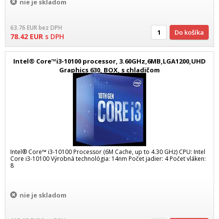
nie je skladom
63.76
EUR
bez DPH
Do košíka
78.42
EUR
s DPH
Intel® Core™i3-10100 processor, 3.60GHz,6MB,LGA1200,UHD
Graphics 630, BOX, s chladičom
Intel® Core™ i3-10100 Processor (6M Cache, up to 4.30 GHz) CPU: Intel
Core i3-10100 Výrobná technológia: 14nm Počet jadier: 4 Počet vláken:
8
nie je skladom