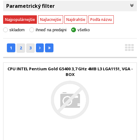
Parametrický filter
Najpopulárnejšie
Najlacnejšie
Najdrahšie
Podľa názvu
skladom
ihneď na predajni
všetko
1
2
3
CPU INTEL Pentium Gold G5400 3,7 GHz 4MB L3 LGA1151, VGA -
BOX