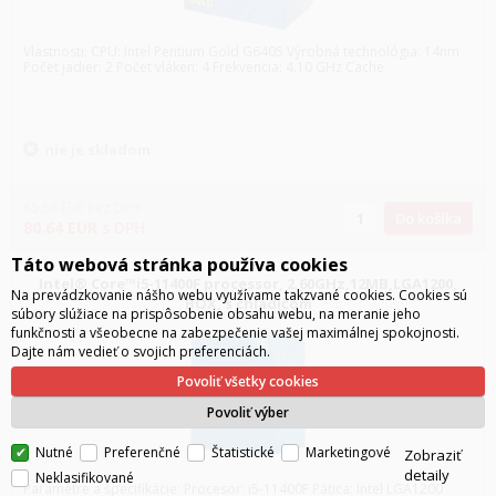
Vlastnosti: CPU: Intel Pentium Gold G6405 Výrobná technológia: 14nm
Počet jadier: 2 Počet vláken: 4 Frekvencia: 4.10 GHz Cache
nie je skladom
65.56
EUR
bez DPH
Do košíka
80.64
EUR
s DPH
Táto webová stránka používa cookies
Intel® Core™i5-11400F processor, 2.60GHz,12MB,LGA1200,
Na prevádzkovanie nášho webu využívame takzvané cookies. Cookies sú
BOX, s chladičom
súbory slúžiace na prispôsobenie obsahu webu, na meranie jeho
funkčnosti a všeobecne na zabezpečenie vašej maximálnej spokojnosti.
Dajte nám vedieť o svojich preferenciách.
Povoliť všetky cookies
Povoliť výber
Nutné
Preferenčné
Štatistické
Marketingové
Zobraziť
detaily
Neklasifikované
Parametre a špecifikácie: Procesor: i5-11400F Pätica: Intel LGA1200