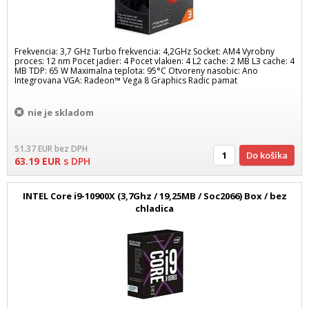
Frekvencia: 3,7 GHz Turbo frekvencia: 4,2GHz Socket: AM4 Vyrobny
proces: 12 nm Pocet jadier: 4 Pocet vlakien: 4 L2 cache: 2 MB L3 cache: 4
MB TDP: 65 W Maximalna teplota: 95°C Otvoreny nasobic: Ano
Integrovana VGA: Radeon™ Vega 8 Graphics Radic pamat
nie je skladom
51.37
EUR
bez DPH
Do košíka
63.19
EUR
s DPH
INTEL Core i9-10900X (3,7Ghz / 19,25MB / Soc2066) Box / bez
chladica