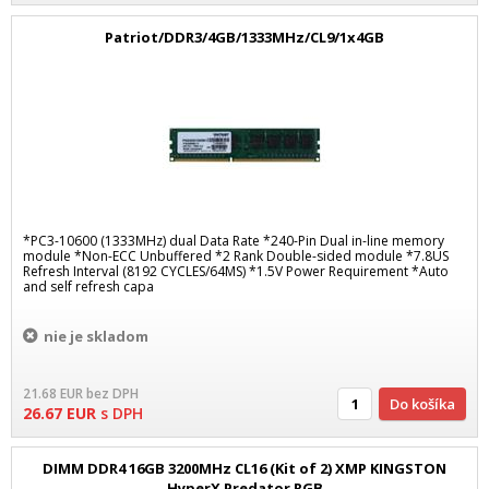
Patriot/DDR3/4GB/1333MHz/CL9/1x4GB
*PC3-10600 (1333MHz) dual Data Rate *240-Pin Dual in-line memory
module *Non-ECC Unbuffered *2 Rank Double-sided module *7.8US
Refresh Interval (8192 CYCLES/64MS) *1.5V Power Requirement *Auto
and self refresh capa
nie je skladom
21.68
EUR
bez DPH
Do košíka
26.67
EUR
s DPH
DIMM DDR4 16GB 3200MHz CL16 (Kit of 2) XMP KINGSTON
HyperX Predator RGB