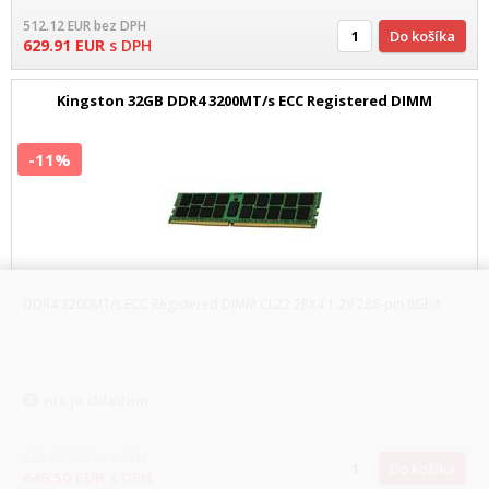
512.12
EUR
bez DPH
Do košíka
629.91
EUR
s DPH
Kingston 32GB DDR4 3200MT/s ECC Registered DIMM
-11%
DDR4 3200MT/s ECC Registered DIMM CL22 2RX4 1.2V 288-pin 8Gbit
nie je skladom
528.05
EUR
bez DPH
Do košíka
649.50
EUR
s DPH