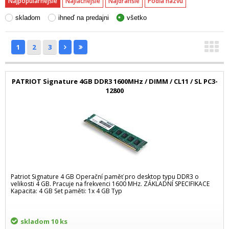
Najpopulárnejšie
Najlacnejšie
Najdrahšie
Podľa názvu
skladom
ihneď na predajni
všetko
1
2
3
PATRIOT Signature 4GB DDR3 1600MHz / DIMM / CL11 / SL PC3-
12800
Patriot Signature 4 GB Operační paměť pro desktop typu DDR3 o
velikosti 4 GB. Pracuje na frekvenci 1600 MHz. ZÁKLADNÍ SPECIFIKACE
Kapacita: 4 GB Set paměti: 1x 4 GB Typ
skladom
10 ks