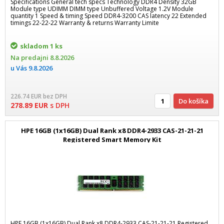
Specifications General tech specs Technology DDR4 Density 32GB
Module type UDIMM DIMM type Unbuffered Voltage 1.2V Module
quantity 1 Speed & timing Speed DDR4-3200 CAS latency 22 Extended
timings 22-22-22 Warranty & returns Warranty Limite
skladom
1 ks
Na predajni
8.8.2026
u Vás
9.8.2026
226.74
EUR
bez DPH
Do košíka
278.89
EUR
s DPH
HPE 16GB (1x16GB) Dual Rank x8 DDR4-2933 CAS-21-21-21
Registered Smart Memory Kit
HPE 16GB (1x16GB) Dual Rank x8 DDR4-2933 CAS-21-21-21 Registered