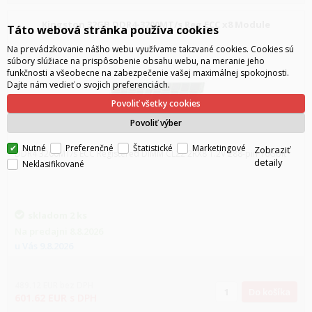
Kingston 32GB DDR4-3200MT/s Reg ECC x8 Module
Táto webová stránka používa cookies
Na prevádzkovanie nášho webu využívame takzvané cookies. Cookies sú
súbory slúžiace na prispôsobenie obsahu webu, na meranie jeho
funkčnosti a všeobecne na zabezpečenie vašej maximálnej spokojnosti.
Dajte nám vedieť o svojich preferenciách.
Povoliť všetky cookies
Povoliť výber
Nutné
Preferenčné
Štatistické
Marketingové
Zobraziť
DDR4 3200MT/s ECC Registered DIMM CL22 2RX8 1.2V 288-pin 16Gbit
detaily
Neklasifikované
skladom
2 ks
Na predajni
8.8.2026
u Vás
9.8.2026
489.12
EUR
bez DPH
Do košíka
601.62
EUR
s DPH