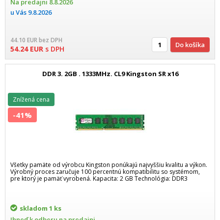
Na predajni
8.8.2026
u Vás
9.8.2026
44.10
EUR
bez DPH
Do košíka
54.24
EUR
s DPH
DDR 3. 2GB . 1333MHz. CL9 Kingston SR x16
Znížená cena
-41%
Všetky pamäte od výrobcu Kingston ponúkajú najvyššiu kvalitu a výkon.
Výrobný proces zaručuje 100 percentnú kompatibilitu so systémom,
pre ktorý je pamäť vyrobená. Kapacita: 2 GB Technológia: DDR3
skladom
1 ks
Ihneď k odberu na predajni