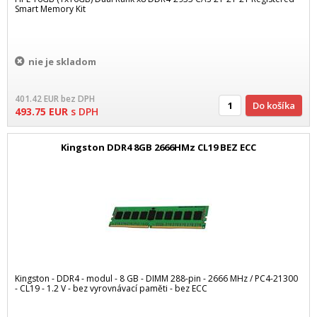
Smart Memory Kit
nie je skladom
401.42
EUR
bez DPH
Do košíka
493.75
EUR
s DPH
Kingston DDR4 8GB 2666HMz CL19 BEZ ECC
Kingston - DDR4 - modul - 8 GB - DIMM 288-pin - 2666 MHz / PC4-21300
- CL19 - 1.2 V - bez vyrovnávací paměti - bez ECC