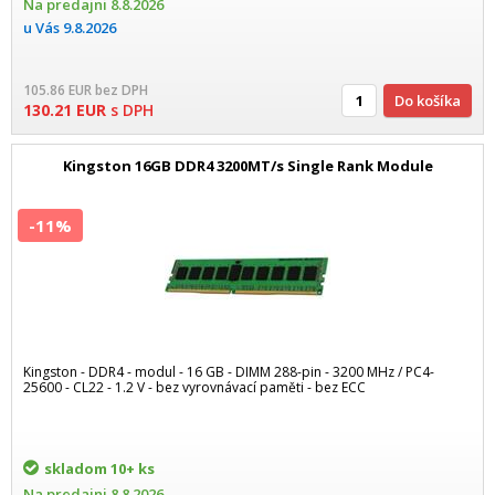
Na predajni
8.8.2026
u Vás
9.8.2026
105.86
EUR
bez DPH
Do košíka
130.21
EUR
s DPH
Kingston 16GB DDR4 3200MT/s Single Rank Module
-11%
Kingston - DDR4 - modul - 16 GB - DIMM 288-pin - 3200 MHz / PC4-
25600 - CL22 - 1.2 V - bez vyrovnávací paměti - bez ECC
skladom
10+ ks
Na predajni
8.8.2026