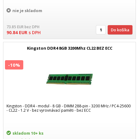
nie je skladom
73.85
EUR
bez DPH
Do košíka
90.84
EUR
s DPH
Kingston DDR4 8GB 3200Mhz CL22 BEZ ECC
-10%
Kingston - DDR4 - modul - 8 GB - DIMM 288-pin - 3200 MHz / PC4-25600
- CL22 - 1.2 V - bez vyrovnávací paměti - bez ECC
skladom
10+ ks