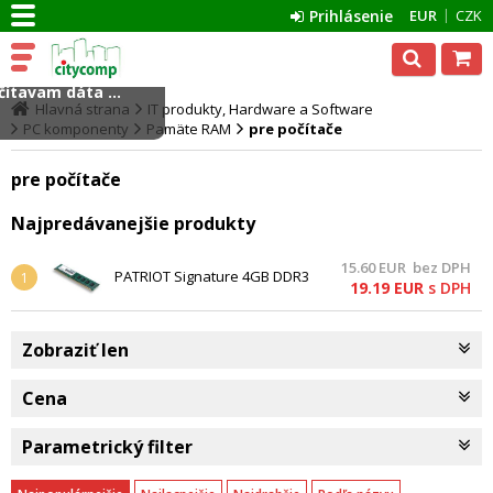
Prihlásenie
EUR
CZK
ítavam dáta ...
Hlavná strana
IT produkty, Hardware a Software
PC komponenty
Pamäte RAM
pre počítače
pre počítače
Najpredávanejšie produkty
15.60
EUR
bez DPH
PATRIOT Signature 4GB DDR3
1
19.19
EUR
s DPH
1600MHz / DIMM / CL11 / SL
PC3-12800
Zobraziť len
Cena
Parametrický filter