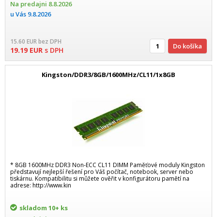
Na predajni
8.8.2026
u Vás
9.8.2026
15.60
EUR
bez DPH
Do košíka
19.19
EUR
s DPH
Kingston/DDR3/8GB/1600MHz/CL11/1x8GB
* 8GB 1600MHz DDR3 Non-ECC CL11 DIMM Paměťové moduly Kingston
představují nejlepší řešení pro Váš počítač, notebook, server nebo
tiskárnu. Kompatibilitu si můžete ověřit v konfigurátoru pamětí na
adrese: http://www.kin
skladom
10+ ks