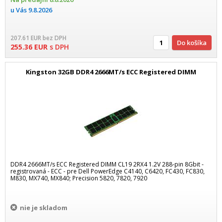
u Vás
9.8.2026
207.61
EUR
bez DPH
Do košíka
255.36
EUR
s DPH
Kingston 32GB DDR4 2666MT/s ECC Registered DIMM
DDR4 2666MT/s ECC Registered DIMM CL19 2RX4 1.2V 288-pin 8Gbit -
registrovaná - ECC - pre Dell PowerEdge C4140, C6420, FC430, FC830,
M830, MX740, MX840; Precision 5820, 7820, 7920
nie je skladom