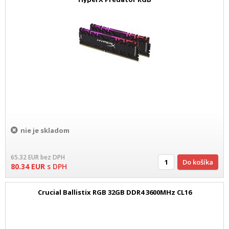
nie je skladom
65.32
EUR
bez DPH
Do košíka
80.34
EUR
s DPH
Crucial Ballistix RGB 32GB DDR4 3600MHz CL16