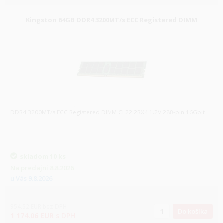
Kingston 64GB DDR4 3200MT/s ECC Registered DIMM
DDR4 3200MT/s ECC Registered DIMM CL22 2RX4 1.2V 288-pin 16Gbit
skladom
10 ks
Na predajni
8.8.2026
u Vás
9.8.2026
954.52
EUR
bez DPH
Do košíka
1 174.06
EUR
s DPH