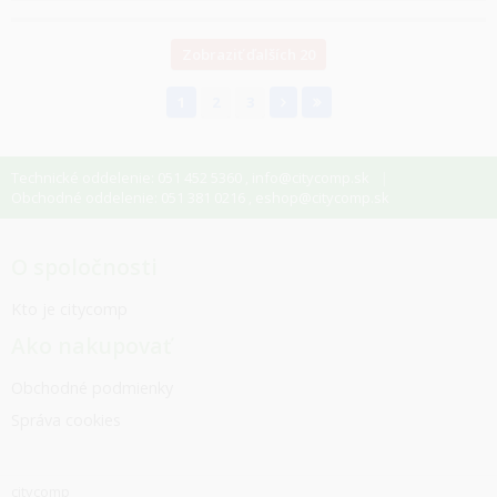
Zobraziť ďalších 20
1
2
3
Technické oddelenie: 051 452 5360
info@citycomp.sk
,
Obchodné oddelenie: 051 381 0216
eshop@citycomp.sk
,
O spoločnosti
Kto je citycomp
Ako nakupovať
Obchodné podmienky
Správa cookies
citycomp