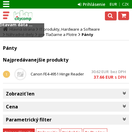
Prihlásenie
EUR
CZK
ítavam dáta ...
Hlavná strana
IT produkty, Hardware a Software
Náhradné diely
pre Tlačiarne a Plotre
Pánty
Pánty
Najpredávanejšie produkty
30.62
EUR
bez DPH
Canon FE4-4951 Hinge Reader
1
37.66
EUR
s DPH
Zobraziť len
Cena
Parametrický filter