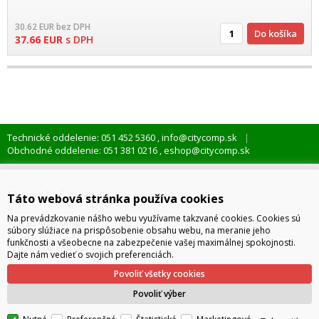
30.62
EUR
bez DPH
Do košíka
37.66
EUR
s DPH
Technické oddelenie: 051 452 5360
info@citycomp.sk
,
Obchodné oddelenie: 051 381 0216
eshop@citycomp.sk
,
O spoločnosti
Táto webová stránka používa cookies
Na prevádzkovanie nášho webu využívame takzvané cookies. Cookies sú
Kto je citycomp
súbory slúžiace na prispôsobenie obsahu webu, na meranie jeho
Ako nakupovať
funkčnosti a všeobecne na zabezpečenie vašej maximálnej spokojnosti.
Dajte nám vedieť o svojich preferenciách.
Obchodné podmienky
Povoliť všetky cookies
Správa cookies
Povoliť výber