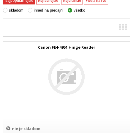
Najpopulárnejšie
Najlacnejšie
Najdrahšie
Podľa názvu
skladom
ihneď na predajni
všetko
Canon FE4-4951 Hinge Reader
nie je skladom