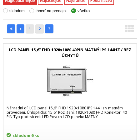
Najpopulárnejšie
Najlacnejšie
Najdrahšie
Podľa názvu
skladom
ihneď na predajni
všetko
1
2
3
LCD PANEL 15,6" FHD 1920x1080 40PIN MATNÝ IPS 144HZ / BEZ
ÚCHYTŮ
Náhradní díl LCD panel 15,6" FHD 1920x1080 IPS 144Hz v matném
provedení. Úhlopříčka: 15,6" Rozlišení: 1920x1080 FHD Konektor: 40
PIN Typ podsvícení: LED Povrch LCD panelu: MATNÝ
skladom
6 ks