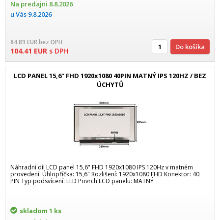
Na predajni
8.8.2026
u Vás
9.8.2026
84.89
EUR
bez DPH
Do košíka
104.41
EUR
s DPH
LCD PANEL 15,6" FHD 1920x1080 40PIN MATNÝ IPS 120HZ / BEZ
ÚCHYTŮ
Náhradní díl LCD panel 15,6" FHD 1920x1080 IPS 120Hz v matném
provedení. Úhlopříčka: 15,6" Rozlišení: 1920x1080 FHD Konektor: 40
PIN Typ podsvícení: LED Povrch LCD panelu: MATNÝ
skladom
1 ks