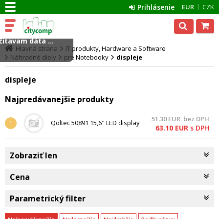
Prihlásenie
EUR
CZK
ítavam dáta ...
Hlavná strana
IT produkty, Hardware a Software
Náhradné diely
pre Notebooky
displeje
displeje
Najpredávanejšie produkty
51.30
EUR
bez DPH
Qoltec 50891 15,6" LED display
1
63.10
EUR
s DPH
1366*768 lesklý slim 30pin
Zobraziť len
Cena
Parametrický filter