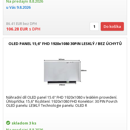
Na predajni
8.8.2026
u Vás
9.8.2026
86.41
EUR
bez DPH
Do košíka
106.28
EUR
s DPH
OLED PANEL 15,6" FHD 1920x1080 30PIN LESKLÝ / BEZ ÚCHYTŮ
Náhradní díl OLED panel 15.6" FHD 1920x1080 v lesklém provedení.
Úhlopříčka: 15,6" Rozlišení: 1920x1080 FHD Konektor: 30 PIN Povrch
OLED panelu: LESKLÝ Technologie panelu: OLED R
skladom
3 ks
Na predajni
8.8.2026