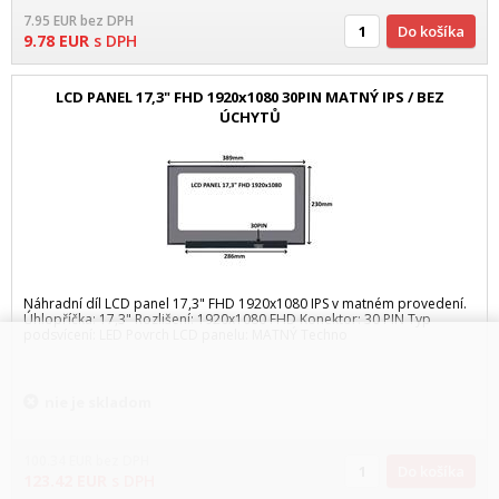
7.95
EUR
bez DPH
Do košíka
9.78
EUR
s DPH
LCD PANEL 17,3" FHD 1920x1080 30PIN MATNÝ IPS / BEZ
ÚCHYTŮ
Náhradní díl LCD panel 17,3" FHD 1920x1080 IPS v matném provedení.
Úhlopříčka: 17,3" Rozlišení: 1920x1080 FHD Konektor: 30 PIN Typ
podsvícení: LED Povrch LCD panelu: MATNÝ Techno
nie je skladom
100.34
EUR
bez DPH
Do košíka
123.42
EUR
s DPH