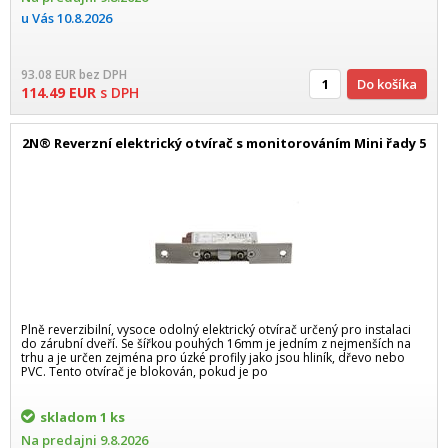
u Vás
10.8.2026
93.08
EUR
bez DPH
Do košíka
114.49
EUR
s DPH
2N® Reverzní elektrický otvírač s monitorováním Mini řady 5
Plně reverzibilní, vysoce odolný elektrický otvírač určený pro instalaci
do zárubní dveří. Se šířkou pouhých 16mm je jedním z nejmenších na
trhu a je určen zejména pro úzké profily jako jsou hliník, dřevo nebo
PVC. Tento otvírač je blokován, pokud je po
skladom
1 ks
Na predajni
9.8.2026