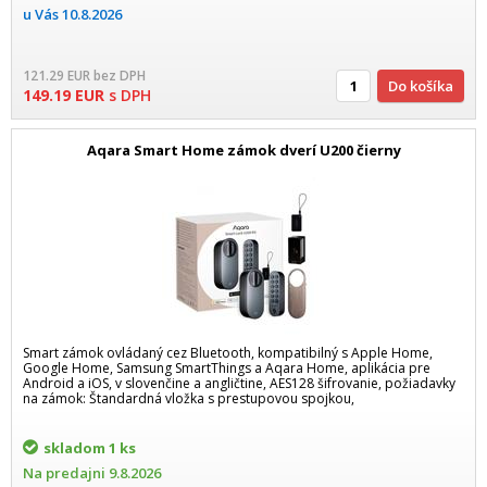
u Vás
10.8.2026
121.29
EUR
bez DPH
Do košíka
149.19
EUR
s DPH
Aqara Smart Home zámok dverí U200 čierny
Smart zámok ovládaný cez Bluetooth, kompatibilný s Apple Home,
Google Home, Samsung SmartThings a Aqara Home, aplikácia pre
Android a iOS, v slovenčine a angličtine, AES128 šifrovanie, požiadavky
na zámok: Štandardná vložka s prestupovou spojkou,
skladom
1 ks
Na predajni
9.8.2026