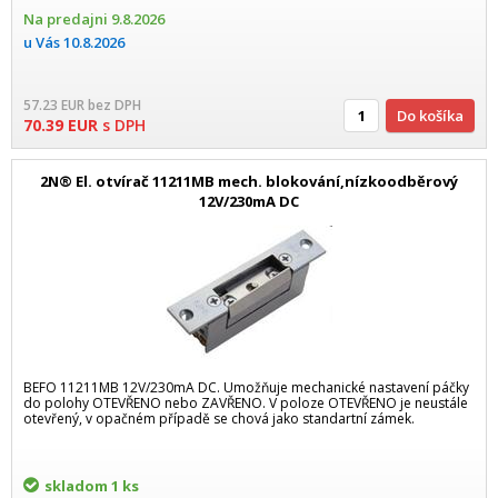
Na predajni
9.8.2026
u Vás
10.8.2026
57.23
EUR
bez DPH
Do košíka
70.39
EUR
s DPH
2N® El. otvírač 11211MB mech. blokování,nízkoodběrový
12V/230mA DC
BEFO 11211MB 12V/230mA DC. Umožňuje mechanické nastavení páčky
do polohy OTEVŘENO nebo ZAVŘENO. V poloze OTEVŘENO je neustále
otevřený, v opačném případě se chová jako standartní zámek.
skladom
1 ks