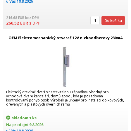
u Vás
10.8.2026
216.68
EUR
bez DPH
Do košíka
266.52
EUR
s DPH
OEM Elektromechanický otvarač 12V nizkoodberovy 230mA
Elektrický otevírač dveří s nastavitelnou západkou Vhodný pro
vchodové dveře kanceláří, domů apod., kde je požadován
kontrolovaný pohyb osob Výrobek je určený pro instalaci do kovových,
dřevěných a plastových dveřních rámů
skladom
1 ks
Na predajni
9.8.2026
u Vás
10.8.2026