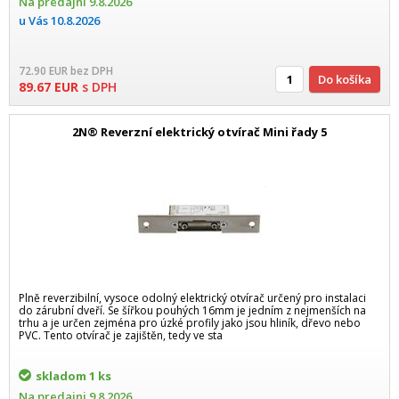
Na predajni
9.8.2026
u Vás
10.8.2026
72.90
EUR
bez DPH
Do košíka
89.67
EUR
s DPH
2N® Reverzní elektrický otvírač Mini řady 5
Plně reverzibilní, vysoce odolný elektrický otvírač určený pro instalaci
do zárubní dveří. Se šířkou pouhých 16mm je jedním z nejmenších na
trhu a je určen zejména pro úzké profily jako jsou hliník, dřevo nebo
PVC. Tento otvírač je zajištěn, tedy ve sta
skladom
1 ks
Na predajni
9.8.2026