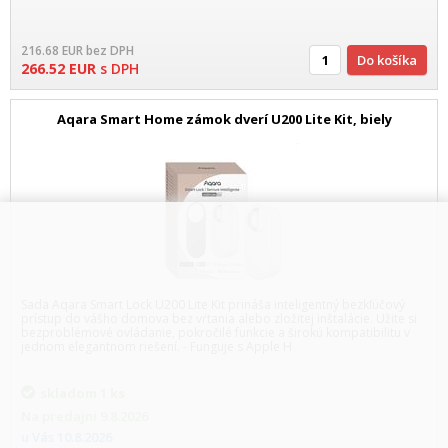
216.68
EUR
bez DPH
Do košíka
266.52
EUR
s DPH
Aqara Smart Home zámok dverí U200 Lite Kit, biely
Sada Aqara Smart Lock U200 Lite Kit prináša inteligentný bezkľúčový
prístup do vášho domova bez vŕtania alebo zložitej inštalácie. Užite si
bezproblémové ovládanie, pokročilé funkcie a širokú kompatibilitu v
jednom elegantnom riešení. - Funguje s Apple H
skladom
1 ks
Na predajni
9.8.2026
u Vás
10.8.2026