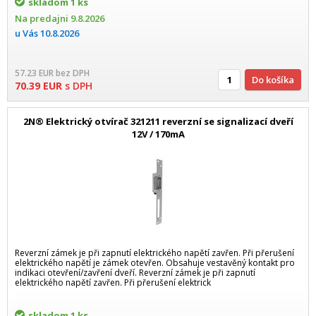
skladom
1 ks
Na predajni
9.8.2026
u Vás
10.8.2026
57.23
EUR
bez DPH
Do košíka
70.39
EUR
s DPH
2N® Elektrický otvírač 321211 reverzní se signalizací dveří
12V / 170mA
Reverzní zámek je při zapnutí elektrického napětí zavřen. Při přerušení
elektrického napětí je zámek otevřen. Obsahuje vestavěný kontakt pro
indikaci otevření/zavření dveří. Reverzní zámek je při zapnutí
elektrického napětí zavřen. Při přerušení elektrick
skladom
1 ks