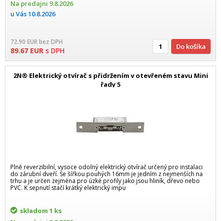
Na predajni
9.8.2026
u Vás
10.8.2026
72.90
EUR
bez DPH
Do košíka
89.67
EUR
s DPH
2N® Elektrický otvírač s přidržením v otevřeném stavu Mini
řady 5
Plně reverzibilní, vysoce odolný elektrický otvírač určený pro instalaci
do zárubní dveří. Se šířkou pouhých 16mm je jedním z nejmenších na
trhu a je určen zejména pro úzké profily jako jsou hliník, dřevo nebo
PVC. K sepnutí stačí krátký elektrický impu
skladom
1 ks