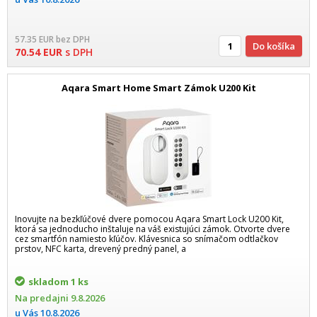
57.35
EUR
bez DPH
Do košíka
70.54
EUR
s DPH
Aqara Smart Home Smart Zámok U200 Kit
Inovujte na bezkľúčové dvere pomocou Aqara Smart Lock U200 Kit,
ktorá sa jednoducho inštaluje na váš existujúci zámok. Otvorte dvere
cez smartfón namiesto kľúčov. Klávesnica so snímačom odtlačkov
prstov, NFC karta, drevený predný panel, a
skladom
1 ks
Na predajni
9.8.2026
u Vás
10.8.2026