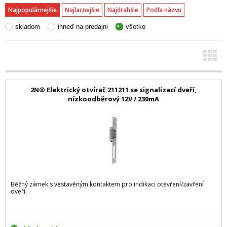
Najpopulárnejšie
Najlacnejšie
Najdrahšie
Podľa názvu
skladom
ihneď na predajni
všetko
2N® Elektrický otvírač 211211 se signalizací dveří,
nízkoodběrový 12V / 230mA
Běžný zámek s vestavěným kontaktem pro indikaci otevření/zavření
dveří.