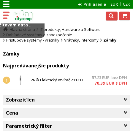
Prihlásenie
EUR
CZK
ítavam dáta ...
Hlavná strana
IT produkty, Hardware a Software
Dohľadové systémy a zabezpečenie
Prístupové systémy - vrátniky
Vrátniky, intercomy
Zámky
Zámky
Najpredávanejšie produkty
57.23
EUR
bez DPH
2N® Elektrický otvírač 211211
1
70.39
EUR
s DPH
se signalizací dveří,
nízkoodběrový 12V / 230mA
Zobraziť len
Cena
Parametrický filter