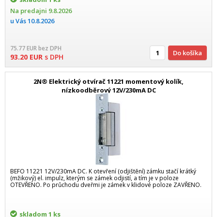
Na predajni
9.8.2026
u Vás
10.8.2026
75.77
EUR
bez DPH
Do košíka
93.20
EUR
s DPH
2N® Elektrický otvírač 11221 momentový kolík,
nízkoodběrový 12V/230mA DC
BEFO 11221 12V/230mA DC. K otevření (odjištění) zámku stačí krátký
(mžikový) el. impulz, kterým se zámek odjistí, a tím je v poloze
OTEVŘENO. Po průchodu dveřmi je zámek v klidové poloze ZAVŘENO.
skladom
1 ks