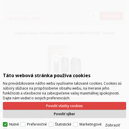
104.61
EUR
bez DPH
Do košíka
128.67
EUR
s DPH
Aqara Smart Home zámok dverí U200 Lite Kit, čierny
Táto webová stránka používa cookies
Na prevádzkovanie nášho webu využívame takzvané cookies. Cookies sú
Sada Aqara Smart Lock U200 Lite Kit prináša inteligentný bezkľúčový
súbory slúžiace na prispôsobenie obsahu webu, na meranie jeho
prístup do vášho domova bez vŕtania alebo zložitej inštalácie. Užite si
funkčnosti a všeobecne na zabezpečenie vašej maximálnej spokojnosti.
bezproblémové ovládanie, pokročilé funkcie a širokú kompatibilitu v
Dajte nám vedieť o svojich preferenciách.
jednom elegantnom riešení. - Funguje s Apple H
Povoliť všetky cookies
skladom
1 ks
Povoliť výber
Na predajni
9.8.2026
u Vás
10.8.2026
Nutné
Preferenčné
Štatistické
Marketingové
Zobraziť