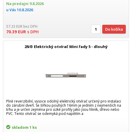
Na predajni
9.8.2026
u Vás
10.8.2026
57.23
EUR
bez DPH
Do košíka
70.39
EUR
s DPH
2N® Elektrický otvírač Mini řady 5 - dlouhý
Plně reverzibilní, vysoce odolný elektrický otvírač určený pro instalaci
do zárubní dveří. Se šířkou pouhých 16mm je jedním z nejmenších na
trhu a je určen zejména pro úzké profily jako jsou hliník, dřevo nebo
PVC. Tento otvírač se odemyká pod napětím a
skladom
1 ks