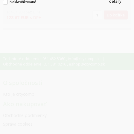
detaily
Neklasifikované
104.61
EUR
bez DPH
Do košíka
128.67
EUR
s DPH
Technické oddelenie: 051 452 5360
info@citycomp.sk
,
Obchodné oddelenie: 051 381 0216
eshop@citycomp.sk
,
O spoločnosti
Kto je citycomp
Ako nakupovať
Obchodné podmienky
Správa cookies