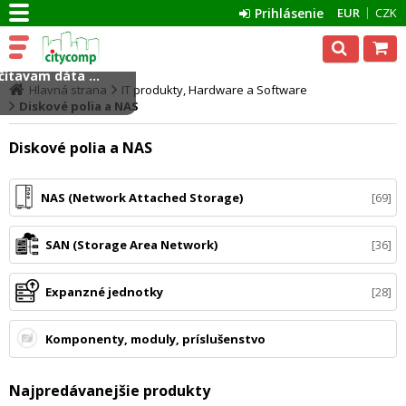
Prihlásenie
EUR
CZK
ítavam dáta ...
Hlavná strana
IT produkty, Hardware a Software
Diskové polia a NAS
Diskové polia a NAS
NAS (Network Attached Storage)
69
SAN (Storage Area Network)
36
Expanzné jednotky
28
Komponenty, moduly, príslušenstvo
Najpredávanejšie produkty