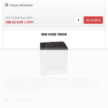
nie je skladom
153.19
EUR
bez DPH
Do košíka
188.42
EUR
s DPH
IBM 3592E 700GB
IBM 3592 Tape Cartridges are designed to work with the first-
generation IBM TotalStorage Enterprise Tape Drive 3592 Model J1A
(3592 J1A tape drive) and the second-generation IBM System Storage
TS1120 Tape Drive (TS1120 T
nie je skladom