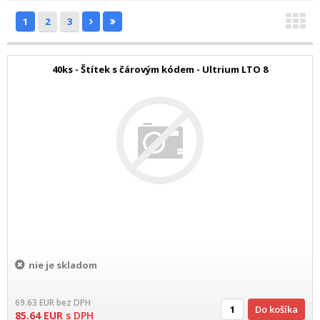
1
2
3
40ks - Štítek s čárovým kódem - Ultrium LTO 8
nie je skladom
69.63
EUR
bez DPH
Do košíka
85.64
EUR
s DPH