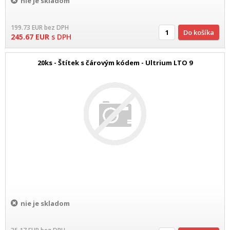
nie je skladom
199.73
EUR
bez DPH
Do košíka
245.67
EUR
s DPH
20ks - Štítek s čárovým kódem - Ultrium LTO 9
nie je skladom