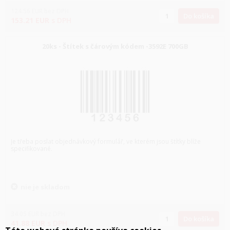
124.56
EUR
bez DPH
Do košíka
153.21
EUR
s DPH
20ks - Štítek s čárovým kódem -3592E 700GB
Je třeba poslat objednávkový formulář, ve kterém jsou štítky blíže
specifikované.
nie je skladom
34.05
EUR
bez DPH
Do košíka
41.88
EUR
s DPH