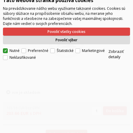
Táto webová stránka používa cookies
Na prevádzkovanie nášho webu využívame takzvané cookies. Cookies sú
IBM 3592E WORM 700GB
súbory slúžiace na prispôsobenie obsahu webu, na meranie jeho
funkčnosti a všeobecne na zabezpečenie vašej maximálnej spokojnosti.
Dajte nám vedieť o svojich preferenciách.
Povoliť všetky cookies
Povoliť výber
Nutné
Preferenčné
Štatistické
Marketingové
Zobraziť
detaily
Neklasifikované
nie je skladom
165.58
EUR
bez DPH
Do košíka
203.66
EUR
s DPH