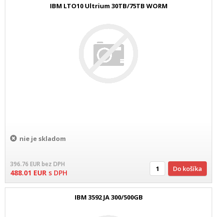
IBM LTO10 Ultrium 30TB/75TB WORM
nie je skladom
396.76
EUR
bez DPH
Do košíka
488.01
EUR
s DPH
IBM 3592 JA 300/500GB