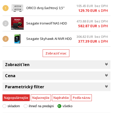
105.45
EUR
bez DPH
ORICO dvoj-šachtový 3,5"
1
129.70
EUR
s DPH
USB3.0 RAID NAS, RJ45, USB
473.88
EUR
bez DPH
Seagate Ironwolf NAS HDD
2
582.87
EUR
s DPH
12TB SATA
306.82
EUR
bez DPH
Seagate Skyhawk AI NVR HDD
3
377.39
EUR
s DPH
8TB SATA
Zobraziť viac
Zobraziť len
Cena
Parametrický filter
Najpopulárnejšie
Najlacnejšie
Najdrahšie
Podľa názvu
skladom
ihneď na predajni
všetko