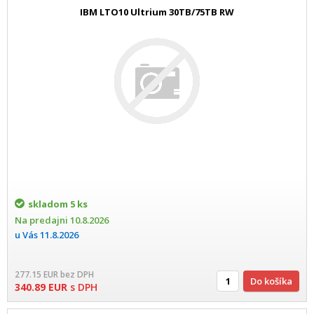
IBM LTO10 Ultrium 30TB/75TB RW
skladom
5 ks
Na predajni
10.8.2026
u Vás
11.8.2026
277.15
EUR
bez DPH
Do košíka
340.89
EUR
s DPH