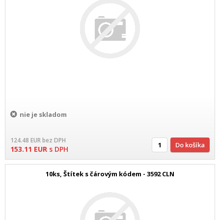
nie je skladom
124.48
EUR
bez DPH
Do košíka
153.11
EUR
s DPH
10ks, Štítek s čárovým kódem - 3592 CLN