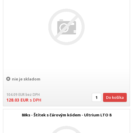
nie je skladom
104.09
EUR
bez DPH
Do košíka
128.03
EUR
s DPH
80ks - Štítek s čárovým kódem - Ultrium LTO 8