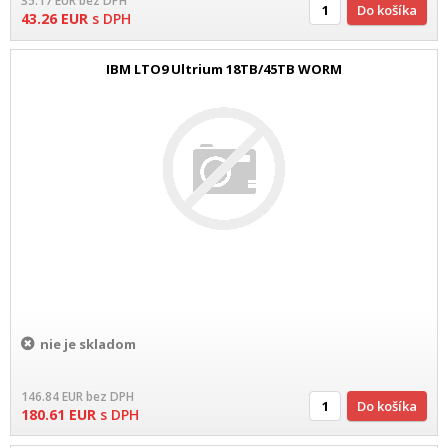
35.17
EUR
bez DPH
Do košíka
43.26
EUR
s DPH
IBM LTO9 Ultrium 18TB/45TB WORM
nie je skladom
146.84
EUR
bez DPH
Do košíka
180.61
EUR
s DPH