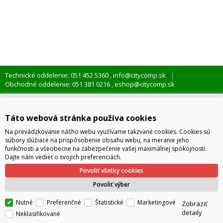
Technické oddelenie: 051 452 5360
info@citycomp.sk
,
Obchodné oddelenie: 051 381 0216
eshop@citycomp.sk
,
O spoločnosti
Táto webová stránka používa cookies
Na prevádzkovanie nášho webu využívame takzvané cookies. Cookies sú
Kto je citycomp
súbory slúžiace na prispôsobenie obsahu webu, na meranie jeho
Ako nakupovať
funkčnosti a všeobecne na zabezpečenie vašej maximálnej spokojnosti.
Dajte nám vedieť o svojich preferenciách.
Obchodné podmienky
Povoliť všetky cookies
Správa cookies
Povoliť výber
Nutné
Preferenčné
Štatistické
Marketingové
Zobraziť
detaily
Neklasifikované
citycomp