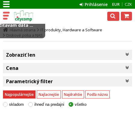
Prihlásenie
EUR
CZK
ítavam dáta ...
Hlavná strana
IT produkty, Hardware a Software
Diskové polia a NAS
Zobraziť len
Cena
Parametrický filter
Najpopulárnejšie
Najlacnejšie
Najdrahšie
Podľa názvu
skladom
ihneď na predajni
všetko