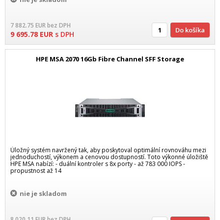
7 882.75
EUR
bez DPH
Do košíka
9 695.78
EUR
s DPH
HPE MSA 2070 16Gb Fibre Channel SFF Storage
Úložný systém navržený tak, aby poskytoval optimální rovnováhu mezi
jednoduchostí, výkonem a cenovou dostupností. Toto výkonné úložiště
HPE MSA nabízí: - duální kontroler s 8x porty - až 783 000 IOPS -
propustnost až 14
nie je skladom
8 020.11
EUR
bez DPH