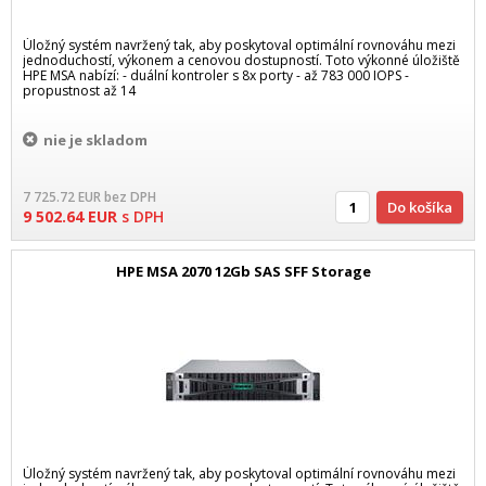
Úložný systém navržený tak, aby poskytoval optimální rovnováhu mezi
jednoduchostí, výkonem a cenovou dostupností. Toto výkonné úložiště
HPE MSA nabízí: - duální kontroler s 8x porty - až 783 000 IOPS -
propustnost až 14
nie je skladom
7 725.72
EUR
bez DPH
Do košíka
9 502.64
EUR
s DPH
HPE MSA 2070 12Gb SAS SFF Storage
Úložný systém navržený tak, aby poskytoval optimální rovnováhu mezi