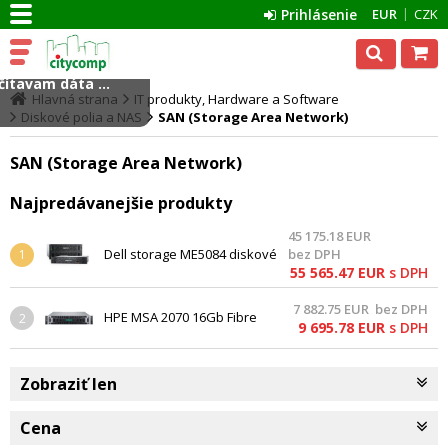
Prihlásenie
EUR
CZK
ítavam dáta ...
Hlavná strana
IT produkty, Hardware a Software
Diskové polia a NAS
SAN (Storage Area Network)
SAN (Storage Area Network)
Najpredávanejšie produkty
45 175.18
EUR
Dell storage ME5084 diskové
bez DPH
1
pole 28x12TB/8x32GB
55 565.47
EUR
s DPH
FC/2200W/3Y/5U
7 882.75
EUR
bez DPH
HPE MSA 2070 16Gb Fibre
2
9 695.78
EUR
s DPH
Channel LFF Storage
Zobraziť len
Cena