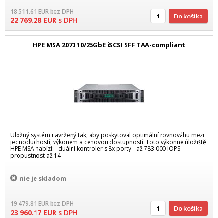
18 511.61
EUR
bez DPH
Do košíka
22 769.28
EUR
s DPH
HPE MSA 2070 10/25GbE iSCSI SFF TAA-compliant
Úložný systém navržený tak, aby poskytoval optimální rovnováhu mezi
jednoduchostí, výkonem a cenovou dostupností. Toto výkonné úložiště
HPE MSA nabízí: - duální kontroler s 8x porty - až 783 000 IOPS -
propustnost až 14
nie je skladom
19 479.81
EUR
bez DPH
Do košíka
23 960.17
EUR
s DPH