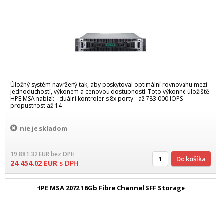
Úložný systém navržený tak, aby poskytoval optimální rovnováhu mezi
jednoduchostí, výkonem a cenovou dostupností. Toto výkonné úložiště
HPE MSA nabízí: - duální kontroler s 8x porty - až 783 000 IOPS -
propustnost až 14
nie je skladom
19 881.32
EUR
bez DPH
Do košíka
24 454.02
EUR
s DPH
HPE MSA 2072 16Gb Fibre Channel SFF Storage