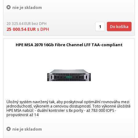
nie je skladom
20 325.64
EUR
bez DPH
Do košíka
25 000.54
EUR
s DPH
HPE MSA 2070 16Gb Fibre Channel LFF TAA-compliant
Úložný systém navržený tak, aby poskytoval optimální rovnováhu mezi
jednoduchostí, výkonem a cenovou dostupností. Toto výkonné úložiště
HPE MSA nabízí: - duální kontroler s 8x porty - až 783 000 IOPS -
propustnost až 14
nie je skladom