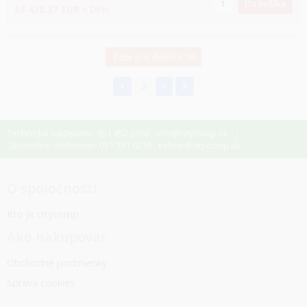
Do košíka
53 438.37
EUR
s DPH
Zobraziť ďalších 20
1
2
Technické oddelenie: 051 452 5360
info@citycomp.sk
,
Obchodné oddelenie: 051 381 0216
eshop@citycomp.sk
,
O spoločnosti
Kto je citycomp
Ako nakupovať
Obchodné podmienky
Správa cookies