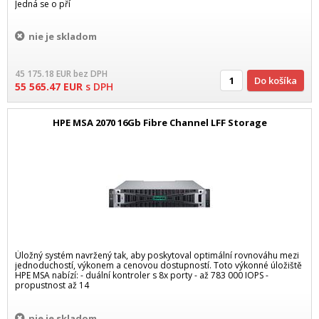
Jedná se o pří
nie je skladom
45 175.18
EUR
bez DPH
Do košíka
55 565.47
EUR
s DPH
HPE MSA 2070 16Gb Fibre Channel LFF Storage
Úložný systém navržený tak, aby poskytoval optimální rovnováhu mezi
jednoduchostí, výkonem a cenovou dostupností. Toto výkonné úložiště
HPE MSA nabízí: - duální kontroler s 8x porty - až 783 000 IOPS -
propustnost až 14
nie je skladom