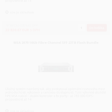
propustnost až 14
nie je skladom
18 561.52
EUR
bez DPH
Do košíka
22 830.67
EUR
s DPH
MSA 2070 16Gb Fibre Channel SFF 23TB Flash Bundle
Úložný systém navržený tak, aby poskytoval optimální rovnováhu mezi
jednoduchostí, výkonem a cenovou dostupností. Toto výkonné úložiště
HPE MSA nabízí: - duální kontroler s 8x porty - až 783 000 IOPS -
propustnost až 14
nie je skladom