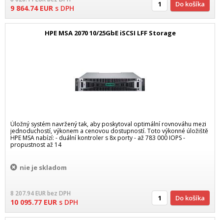
Do košíka
9 864.74
EUR
s DPH
HPE MSA 2070 10/25GbE iSCSI LFF Storage
Úložný systém navržený tak, aby poskytoval optimální rovnováhu mezi
jednoduchostí, výkonem a cenovou dostupností. Toto výkonné úložiště
HPE MSA nabízí: - duální kontroler s 8x porty - až 783 000 IOPS -
propustnost až 14
nie je skladom
8 207.94
EUR
bez DPH
Do košíka
10 095.77
EUR
s DPH