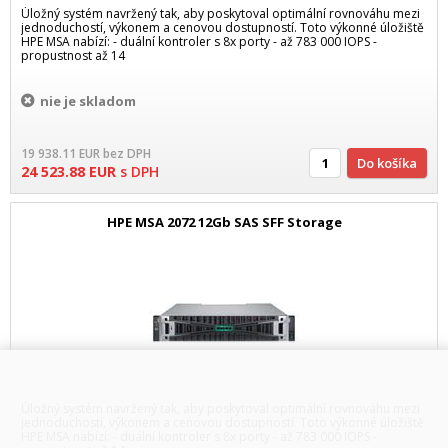
Úložný systém navržený tak, aby poskytoval optimální rovnováhu mezi
jednoduchostí, výkonem a cenovou dostupností. Toto výkonné úložiště
HPE MSA nabízí: - duální kontroler s 8x porty - až 783 000 IOPS -
propustnost až 14
nie je skladom
19 938.11
EUR
bez DPH
Do košíka
24 523.88
EUR
s DPH
HPE MSA 2072 12Gb SAS SFF Storage
Úložný systém navržený tak, aby poskytoval optimální rovnováhu mezi
jednoduchostí, výkonem a cenovou dostupností. Toto výkonné úložiště
HPE MSA nabízí: - duální kontroler s 8x porty - až 783 000 IOPS -