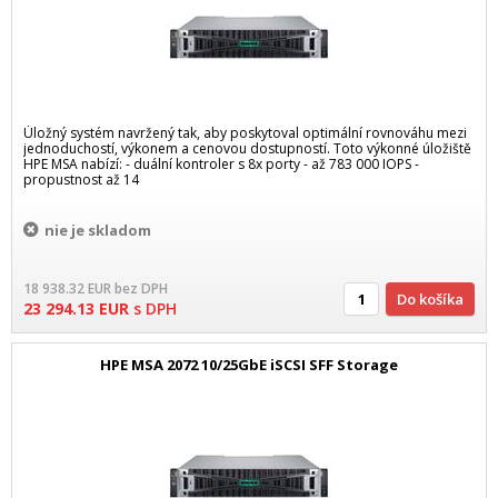
Úložný systém navržený tak, aby poskytoval optimální rovnováhu mezi
jednoduchostí, výkonem a cenovou dostupností. Toto výkonné úložiště
HPE MSA nabízí: - duální kontroler s 8x porty - až 783 000 IOPS -
propustnost až 14
nie je skladom
18 938.32
EUR
bez DPH
Do košíka
23 294.13
EUR
s DPH
HPE MSA 2072 10/25GbE iSCSI SFF Storage