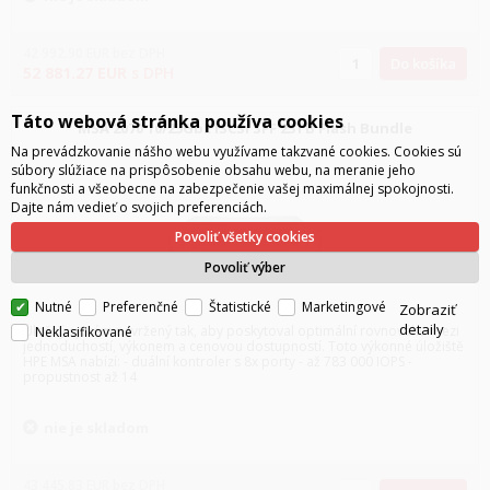
42 992.90
EUR
bez DPH
Do košíka
52 881.27
EUR
s DPH
Táto webová stránka používa cookies
MSA 2070 10/25GbE iSCSI SFF 23TB Flash Bundle
Na prevádzkovanie nášho webu využívame takzvané cookies. Cookies sú
súbory slúžiace na prispôsobenie obsahu webu, na meranie jeho
funkčnosti a všeobecne na zabezpečenie vašej maximálnej spokojnosti.
Dajte nám vedieť o svojich preferenciách.
Povoliť všetky cookies
Povoliť výber
Nutné
Preferenčné
Štatistické
Marketingové
Zobraziť
detaily
Úložný systém navržený tak, aby poskytoval optimální rovnováhu mezi
Neklasifikované
jednoduchostí, výkonem a cenovou dostupností. Toto výkonné úložiště
HPE MSA nabízí: - duální kontroler s 8x porty - až 783 000 IOPS -
propustnost až 14
nie je skladom
43 445.83
EUR
bez DPH