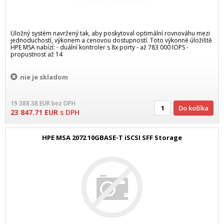
Úložný systém navržený tak, aby poskytoval optimální rovnováhu mezi
jednoduchostí, výkonem a cenovou dostupností. Toto výkonné úložiště
HPE MSA nabízí: - duální kontroler s 8x porty - až 783 000 IOPS -
propustnost až 14
nie je skladom
19 388.38
EUR
bez DPH
Do košíka
23 847.71
EUR
s DPH
HPE MSA 2072 10GBASE-T iSCSI SFF Storage