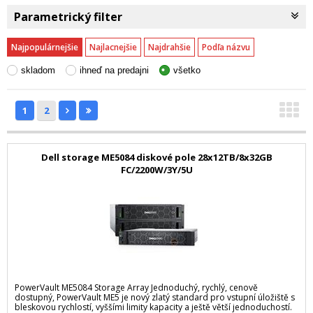
Parametrický filter
Najpopulárnejšie
Najlacnejšie
Najdrahšie
Podľa názvu
skladom
ihneď na predajni
všetko
1
2
Dell storage ME5084 diskové pole 28x12TB/8x32GB
FC/2200W/3Y/5U
PowerVault ME5084 Storage Array Jednoduchý, rychlý, cenově
dostupný, PowerVault ME5 je nový zlatý standard pro vstupní úložiště s
bleskovou rychlostí, vyššími limity kapacity a ještě větší jednoduchostí.