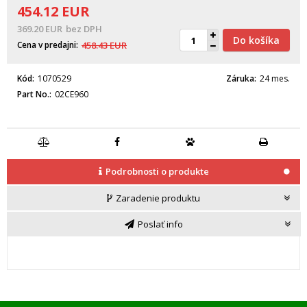
454.12
EUR
369.20
EUR
bez DPH
Do košíka
Cena v predajni
458.43
EUR
Kód
1070529
Záruka
24 mes.
Part No.
02CE960
Podrobnosti o produkte
Zaradenie produktu
Poslať info