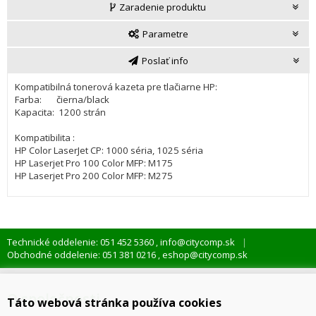
Zaradenie produktu
Parametre
Poslať info
Kompatibilná tonerová kazeta pre tlačiarne HP:
Farba: čierna/black
Kapacita: 1200 strán
Kompatibilita :
HP Color LaserJet CP: 1000 séria, 1025 séria
HP Laserjet Pro 100 Color MFP: M175
HP Laserjet Pro 200 Color MFP: M275
Technické oddelenie: 051 452 5360
info@citycomp.sk
,
Obchodné oddelenie: 051 381 0216
eshop@citycomp.sk
,
O spoločnosti
Táto webová stránka používa cookies