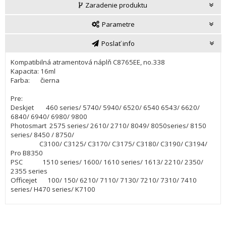
Zaradenie produktu
Parametre
Poslať info
Kompatibilná atramentová náplň C8765EE, no.338
Kapacita: 16ml
Farba: čierna
Pre:
Deskjet 460 series/ 5740/ 5940/ 6520/ 6540 6543/ 6620/
6840/ 6940/ 6980/ 9800
Photosmart 2575 series/ 2610/ 2710/ 8049/ 8050series/ 8150
series/ 8450 / 8750/
C3100/ C3125/ C3170/ C3175/ C3180/ C3190/ C3194/
Pro B8350
PSC 1510 series/ 1600/ 1610 series/ 1613/ 2210/ 2350/
2355 series
Officejet 100/ 150/ 6210/ 7110/ 7130/ 7210/ 7310/ 7410
series/ H470 series/ K7100