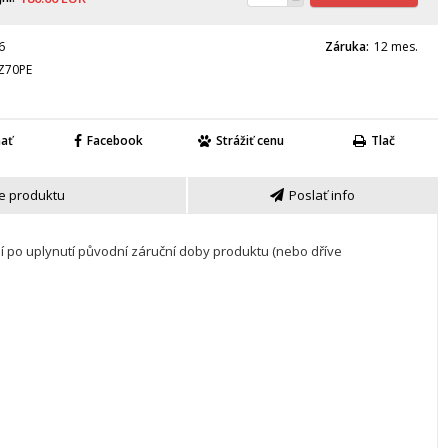
6
Záruka
12 mes.
Z70PE
nať
Facebook
Strážiť cenu
Tlač
e produktu
Poslať info
í po uplynutí původní záruční doby produktu (nebo dříve 