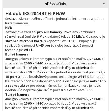
Poslať info
HiLook IKS-2044BTH-PH/W
Sestava záznamového zařízení s jednou bullet kamerou a jednou
turret kamerou.
NVR
Záznamové zařízení
pro 4 IP kamery
. Povoleny kombinace
různých rozlišení
do 6 Mpx
a datový tok do
20 Mb/s
. K dispozici je
slot pro microSD kartu
s kapacitou až 512 GB. Připojení je
realizováno pomocí
RJ-45 portu
nebo bezdrátově pomocí
technologie
Wi-Fi.
Bullet kamera
4megapixelová IP kamera typu bullet nabízí snímač
1/2,7" CMOS
s rozlišením
2560 × 1440
obrazových bodů. Video ve vysoké
kvalitě zaručí také při nočních záběrech díky
IR přísvitu
do
vzdálenosti až
30 m
. Připojení lze jednoduše realizovat pomocí
RJ-
45 portu
nebo bezdrátově pomocí technologie
Wi-Fi
. S kamerou
lze otáčet
o 360°
a naklánět
až o 90°
. K dispozici je také
mikrofon
a reproduktor
pro obousměrnou komunikaci. Kamera je navíc
odolná vůči nepříznivým vlivům počasí dle certifikace
IP66
.
Turret kamera
4megapixelová IP kamera typu turret nabízí snímač
1/2,7" CMOS
s rozlišením
2560 × 1440
obrazových bodů. Video ve vysoké
kvalitě zaručí také při nočních záběrech díky
IR přísvitu
do