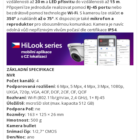
vzdálenosti až
20 m
a
LED přísvitu
do vzdálenosti až
15 m
.
Připojení lze jednoduše realizovat pomocí
RJ-45 portu
nebo
bezdrátově pomocí technologie
Wi-Fi
. S kamerou lze otáčet
o
350°
a naklánět
až o 75°
. K dispozici je také
mikrofon a
reproduktor
pro obousměrnou komunikaci. Kamera je navíc
odolná vůči nepříznivým vlivům počasí dle certifikace
IP54
.
ZÁKLADNÍ SPECIFIKACE
NVR
Počet kanálů:
4
Podporovaná rozlišení:
6 Mpx, 5 Mpx, 4 Mpx, 3 Mpx, 1080p,
UXGA, 720p, VGA, 4CIF, DCIF, 2CIF, CIF, QCIF
Rozhraní:
Wi-Fi (802.11b/g/n/ax, 2,4 GHz), 1× RJ-45
Úložiště:
microSD slot (max. kapacita 512 GB)
Podpora PoE:
ne
Rozměry:
163 × 125 × 26 mm
Hmotnost:
500 g
Kamera bullet
Snímací čip:
1/2,7" CMOS
Den/Noc:
ano