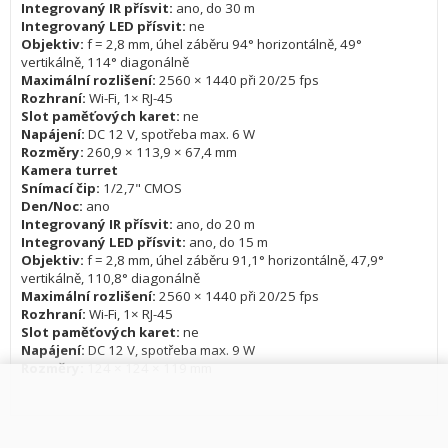
Integrovaný IR přísvit:
ano, do 30 m
Integrovaný LED přísvit:
ne
Objektiv:
f = 2,8 mm, úhel záběru 94° horizontálně, 49°
vertikálně, 114° diagonálně
Maximální rozlišení:
2560 × 1440 při 20/25 fps
Rozhraní:
Wi-Fi, 1× RJ-45
Slot paměťových karet:
ne
Napájení:
DC 12 V, spotřeba max. 6 W
Rozměry:
260,9 × 113,9 × 67,4 mm
Kamera turret
Snímací čip:
1/2,7" CMOS
Den/Noc:
ano
Integrovaný IR přísvit:
ano, do 20 m
Integrovaný LED přísvit:
ano, do 15 m
Objektiv:
f = 2,8 mm, úhel záběru 91,1° horizontálně, 47,9°
vertikálně, 110,8° diagonálně
Maximální rozlišení:
2560 × 1440 při 20/25 fps
Rozhraní:
Wi-Fi, 1× RJ-45
Slot paměťových karet:
ne
Napájení:
DC 12 V, spotřeba max. 9 W
Rozměry:
124 × 124 × 119 mm