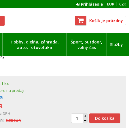
Prihlásenie
EUR
CZK
Košík je prázdny
Hobby, dielňa, záhrada,
Šport, outdoor,
Služby
auto, fotovoltika
voľný čas
žky
m
1 ks
eru na predajni
26
R
z DPH
Do košíka
jni
5.98
EUR