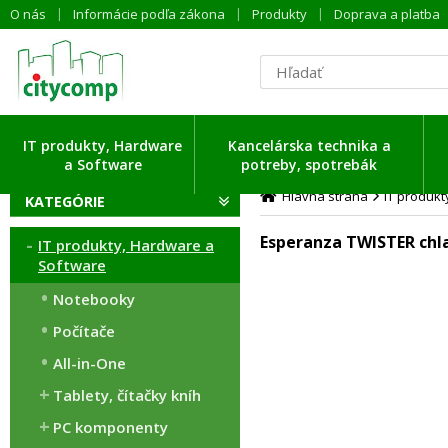
O nás
Informácie podľa zákona
Produkty
Doprava a platba
IT produkty, Hardware
Kancelárska technika a
a Software
potreby, spotrebák
Hlavná strana
IT produk
KATEGÓRIE
Esperanza TWISTER chlad
IT produkty, Hardware a
Software
Notebooky
Počítače
All-in-One
Tablety, čítačky kníh
PC komponenty