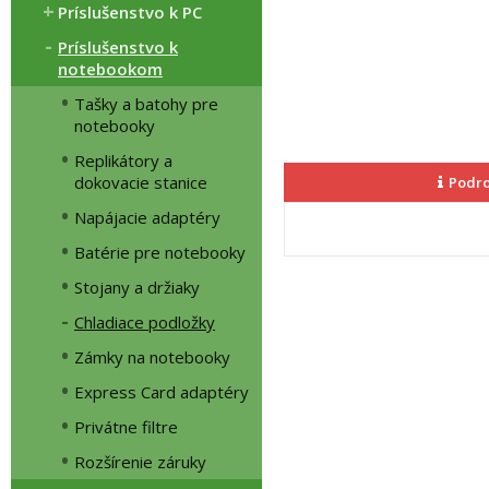
Príslušenstvo k PC
Príslušenstvo k
notebookom
Tašky a batohy pre
notebooky
Replikátory a
dokovacie stanice
Podro
Napájacie adaptéry
Batérie pre notebooky
Stojany a držiaky
Chladiace podložky
Zámky na notebooky
Express Card adaptéry
Privátne filtre
Rozšírenie záruky