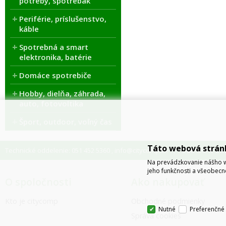
potreby, spotrebák
Periférie, príslušenstvo,
káble
Spotrebná a smart
elektronika, batérie
Domáce spotrebiče
Hobby, dielňa, záhrada,
auto, fotovoltika
Šport, outdoor, voľný čas
Táto webová strán
Technické oddelenie: 051 452 5360
info@citycomp.sk
Obchodné odde
,
Na prevádzkovanie nášho w
jeho funkčnosti a všeobecn
O spoločnosti
Ako nakupovať
Kto je citycomp
Obchodné podmienky
Nutné
Preferenčné
Správa cookies