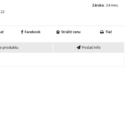
Záruka
24 mes.
122
nať
Facebook
Strážiť cenu
Tlač
e produktu
Poslať info