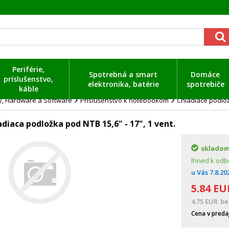
Periférie,
Spotrebná a smart
Domáce
príslušenstvo,
elektronika, batérie
spotrebiče
káble
ty, Hardware a Software
Príslušenstvo k notebookom
Chladiace podlo
iaca podložka pod NTB 15,6" - 17", 1 vent.
sklado
Ihneď k odb
u Vás
7.8.20
5.84
EU
4.75
EUR
be
Cena v preda