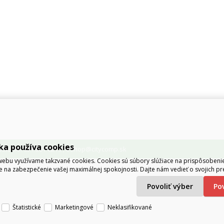
ka používa cookies
lenie: 051 381 0216
eshop@citycomp.sk
,
ebu využívame takzvané cookies. Cookies sú súbory slúžiace na prispôsoben
e na zabezpečenie vašej maximálnej spokojnosti. Dajte nám vedieť o svojich pr
Povoliť výber
P
Štatistické
Marketingové
Neklasifikované