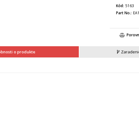
Kód
5163
Part No.
EA
Porov
bnosti o produkte
Zaradeni