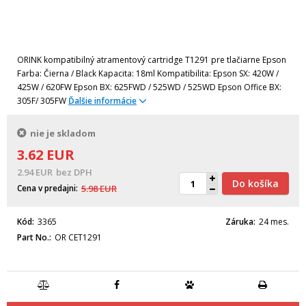
ORINK kompatibilný atramentový cartridge T1291 pre tlačiarne Epson
Farba: Čierna / Black Kapacita: 18ml Kompatibilita: Epson SX: 420W /
425W / 620FW Epson BX: 625FWD / 525WD / 525WD Epson Office BX:
305F/ 305FW
Ďalšie informácie
nie je skladom
3.62
EUR
2.94
EUR
bez DPH
Do košíka
Cena v predajni
5.98
EUR
Kód
3365
Záruka
24 mes.
Part No.
OR CET1291