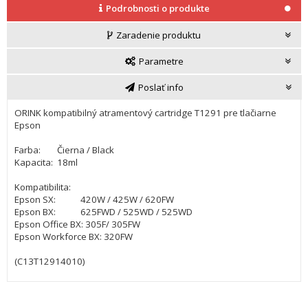
Podrobnosti o produkte
Zaradenie produktu
Parametre
Poslať info
ORINK kompatibilný atramentový cartridge T1291 pre tlačiarne
Epson
Farba: Čierna / Black
Kapacita: 18ml
Kompatibilita:
Epson SX: 420W / 425W / 620FW
Epson BX: 625FWD / 525WD / 525WD
Epson Office BX: 305F/ 305FW
Epson Workforce BX: 320FW
(C13T12914010)