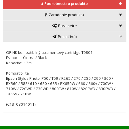
Podrobnosti o produkte
Zaradenie produktu
Parametre
Poslať info
ORINK kompatibilný atramentový cartridge T0801
Fraba: Čierna / Black
Kapacita: 12ml
Kompatibilita:
Epson Stylus Photo: P50 / T59 / R265 / 270 / 285 / 290 / 360 /
RX560 / 585/ 610 / 650 / 685 / PX650W / 660 / 660+ / 700W /
710W / 720WD / 730WD / 800FW / 810W / 820FWD / 830FWD /
TX659 / 710W
(C13T08014011)