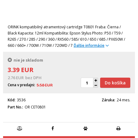
ORINK kompatibilný atramentový cartridge T0801 Fraba: Čierna /
Black Kapacita: 12ml Kompatibilita: Epson Stylus Photo: P50 / T59 /
R265 / 270 / 285 / 290 / 360 / RX560 / 585/ 610 / 650 / 685 / PX650W /
660 / 660+ / 700W / 710W / 720WD / 7
Ďalšie informácie
nie je skladom
3.39
EUR
2.76
EUR
bez DPH
Do košíka
Cena v predajni
5.58
EUR
Kód
3536
Záruka
24 mes.
Part No.
OR CET0801